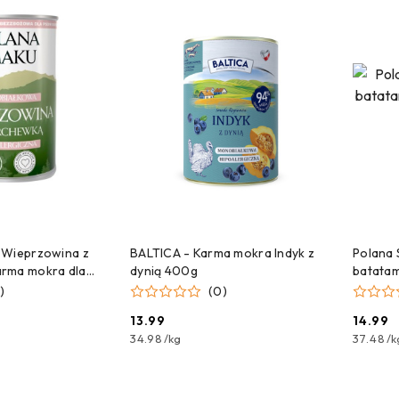
 DO KOSZYKA
DODAJ DO KOSZYKA
 Wieprzowina z
BALTICA - Karma mokra Indyk z
Polana 
rma mokra dla
dynią 400g
batatam
400g
)
(0)
13.99
14.99
Cena:
Cena:
34.98
/
kg
37.48
/
k