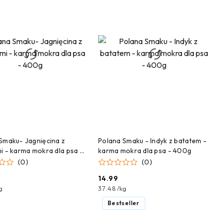
DODAJ DO KOSZYKA
DODAJ DO KOSZYKA
Smaku- Jagnięcina z
Polana Smaku - Indyk z batatem -
i - karma mokra dla psa -
karma mokra dla psa - 400g
(0)
(0)
14.99
Cena:
g
37.48
/
kg
Bestseller