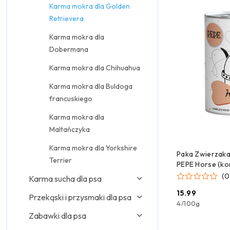
Karma mokra dla Golden
Retrievera
Karma mokra dla
Dobermana
Karma mokra dla Chihuahua
Karma mokra dla Buldoga
francuskiego
Karma mokra dla
Maltańczyka
Karma mokra dla Yorkshire
DODAJ
Paka Zwierzaka
Terrier
PEPE Horse (ko
(0
Karma sucha dla psa
15.99
Przekąski i przysmaki dla psa
Cena:
4
/
100g
Zabawki dla psa