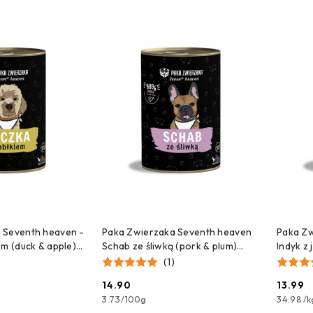
e.
 DO KOSZYKA
DODAJ DO KOSZYKA
 Seventh heaven -
Paka Zwierzaka Seventh heaven
Paka Zw
em (duck & apple)
Schab ze śliwką (pork & plum)
Indyk z 
400g
400g
(1)
14.90
13.99
Cena:
Cena:
3.73
/
100g
34.98
/
k