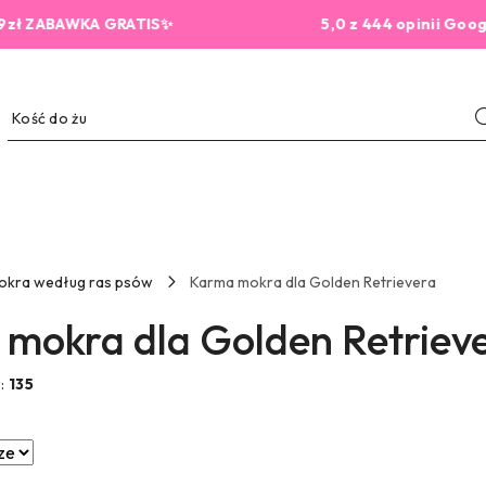
WKA GRATIS✨
5,0 z 444 opinii Google
okra według ras psów
Karma mokra dla Golden Retrievera
mokra dla Golden Retriev
w:
135