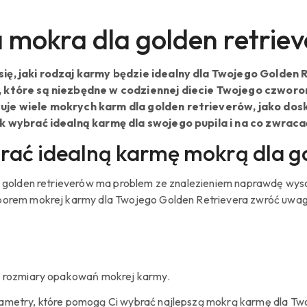
mokra dla golden retriev
ię, jaki rodzaj karmy będzie idealny dla Twojego Golden 
 które są niezbędne w codziennej diecie Twojego czworo
je wiele mokrych karm dla golden retrieverów, jako dosk
ak wybrać idealną karmę dla swojego pupila i na co zwrac
rać idealną karmę mokrą dla go
li golden retrieverów ma problem ze znalezieniem naprawdę wyso
borem mokrej karmy dla Twojego Golden Retrievera zwróć uwag
 rozmiary opakowań mokrej karmy.
ametry, które pomogą Ci wybrać najlepszą mokrą karmę dla Twoj