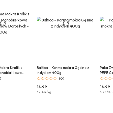
 DO KOSZYKA
DODAJ DO KOSZYKA
okra Królik z
Baltica - Karma mokra Gęsina z
Paka Zw
onobiałkowa
indykiem 400g
PEPE G
ów Dorosłych -
)
(0)
14.99
14.99
Cena:
Cena:
37.48
/
kg
3.75
/
10