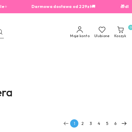
⭐
Darmowa dostawa od 229zł
🚚
🎁dla zamówień 
0
Moje konto
Ulubione
Koszyk
era
1
2
3
4
5
6