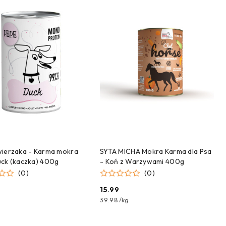
DODAJ DO KOSZYKA
DODAJ DO KOSZYKA
ierzaka - Karma mokra
SYTA MICHA Mokra Karma dla Psa
ck (kaczka) 400g
- Koń z Warzywami 400g
(0)
(0)
15.99
Cena:
39.98
/
kg