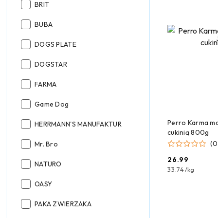
Producent:
BRIT
Producent:
BUBA
Producent:
DOGS PLATE
Producent:
DOGSTAR
Producent:
FARMA
Producent:
Game Dog
DODAJ
Perro Karma mo
Producent:
HERRMANN'S MANUFAKTUR
cukinią 800g
Producent:
(0
Mr. Bro
26.99
Producent:
NATURO
Cena:
33.74
/
kg
Producent:
OASY
Producent:
PAKA ZWIERZAKA