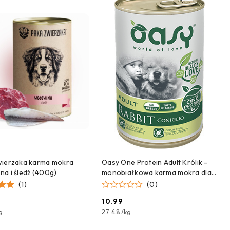
DODAJ DO KOSZYKA
DODAJ DO KOSZYKA
wierzaka karma mokra
Oasy One Protein Adult Królik -
a i śledź (400g)
monobiałkowa karma mokra dla
psa - 400G
(1)
(0)
10.99
Cena:
g
27.48
/
kg