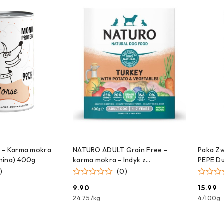
 DO KOSZYKA
DODAJ DO KOSZYKA
 - Karma mokra
NATURO ADULT Grain Free -
Paka Zw
nina) 400g
karma mokra - Indyk z
PEPE Du
ziemniakami i warzywami 400g
)
(0)
9.90
15.99
Cena:
Cena:
24.75
/
kg
4
/
100g