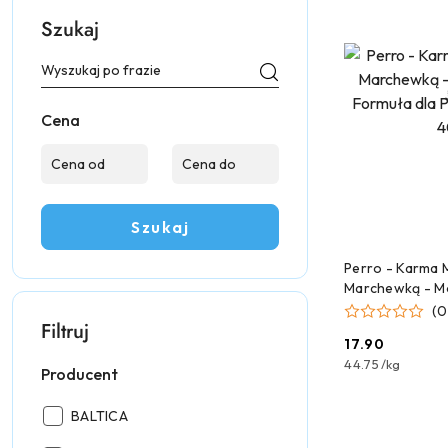
Szukaj
Cena
Szukaj
DODAJ
Perro - Karma M
Marchewką - M
Formuła dla Ps
(0
Filtruj
400g
17.90
Cena:
44.75
/
kg
Producent
Producent:
BALTICA