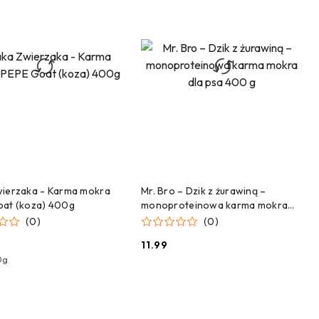
DODAJ DO KOSZYKA
DODAJ DO KOSZYKA
ierzaka - Karma mokra
Mr. Bro – Dzik z żurawiną –
oat (koza) 400g
monoproteinowa karma mokra
dla psa 400 g
(0)
(0)
11.99
Cena:
0g