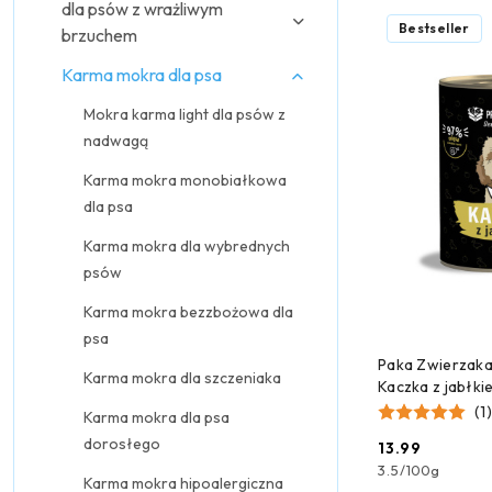
dla psów z wrażliwym
Najpopularniejsz
Bestseller
brzuchem
Karma mokra dla psa
Mokra karma light dla psów z
nadwagą
Karma mokra monobiałkowa
dla psa
Karma mokra dla wybrednych
psów
Karma mokra bezzbożowa dla
psa
DODAJ
Paka Zwierzaka
Karma mokra dla szczeniaka
Kaczka z jabłki
400g
(1)
Karma mokra dla psa
dorosłego
13.99
Cena:
3.5
/
100g
Karma mokra hipoalergiczna