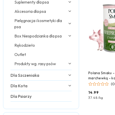
Suplementy dla psa
Akcesoria dla psa
Pielęgnacja i kosmetyki dla
psa
Box Niespodzianka dla psa
Rękodzieło
Outlet
Produkty wg. rasy psów
DODAJ
Polana Smaku -
Dla Szczeniaka
marchewką - ka
psa - 400g
(0
Dla Kota
14.99
Cena:
Dla Psiarzy
37.48
/
kg