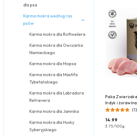
dla psa
Karma mokra według ras
psów
Karma mokra dla Rottweilera
Karma mokra dla Owczarka
Niemieckiego
Karma mokra dla Mopsa
Karma mokra dla Mastifa
Tybetańskiego
Karma mokra dla Labradora
DODAJ
Paka Zwierzak
Retrievera
Indyk i żurawin
(1)
Karma mokra dla Jamnika
14.99
Karma mokra dla Husky
Cena:
3.75
/
100g
Syberyjskiego