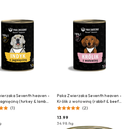
DODAJ DO KOSZYKA
DODAJ DO KOSZYKA
ierzaka Seventh heaven -
Paka Zwierzaka Seventh heaven -
jagnięciną (turkey & lamb)
Królik z wołowiną (rabbit & beef)
400g
(1)
(2)
13.99
Cena:
g
34.98
/
kg