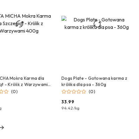
DODAJ DO KOSZYKA
DODAJ DO KOSZYKA
ICHA Mokra Karma dla
Dogs Plate - Gotowana karma z
ąt - Królik z Warzywami
królika dla psa - 360g
(0)
(0)
33.99
Cena:
g
94.42
/
kg