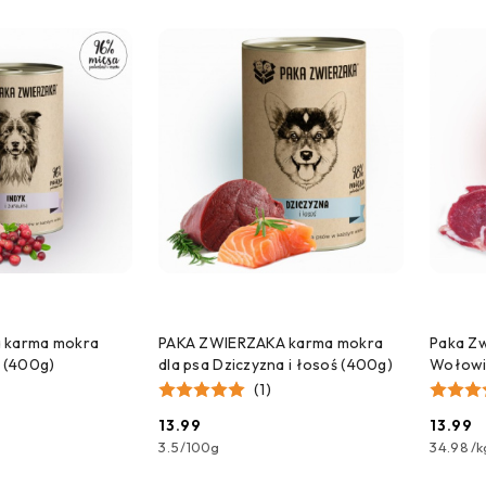
 DO KOSZYKA
DODAJ DO KOSZYKA
a karma mokra
PAKA ZWIERZAKA karma mokra
Paka Z
a (400g)
dla psa Dziczyzna i łosoś (400g)
Wołowin
(1)
13.99
13.99
Cena:
Cena:
3.5
/
100g
34.98
/
k