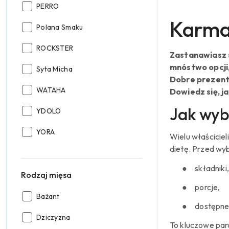
Producent:
PERRO
Karma 
Producent:
Polana Smaku
Producent:
ROCKSTER
Zastanawiasz s
mnóstwo opcji,
Producent:
Syta Micha
Dobre prezentu
Producent:
WATAHA
Dowiedz się, j
Jak wyb
Producent:
YDOLO
Producent:
YORA
Wielu właścicie
dietę. Przed wy
●
składniki,
Rodzaj mięsa
●
porcje,
Rodzaj
Bażant
●
dostępne
mięsa:
Rodzaj
Dziczyzna
To kluczowe par
mięsa: