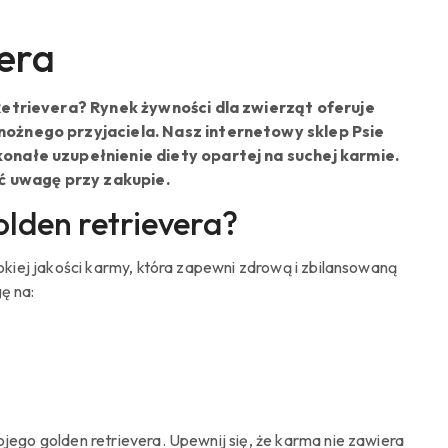
era
Retrievera? Rynek żywności dla zwierząt oferuje
nożnego przyjaciela. Nasz internetowy sklep Psie
onałe uzupełnienie diety opartej na suchej karmie.
ać uwagę przy zakupie.
lden retrievera?
kiej jakości karmy, która zapewni zdrową i zbilansowaną
ę na:
ego golden retrievera. Upewnij się, że karma nie zawiera