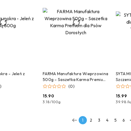
 DO KOSZYKA
DODAJ DO KOSZYKA
kra - Jeleń z
FARMA Manufaktura Wieprzowina
SYTA M
500g – Saszetka Karma Premium
Szczeni
dla Psów Dorosłych
400g
)
(0)
15.90
15.99
Cena:
Cena:
3.18
/
100g
39.98
/
k
1
2
3
4
5
6