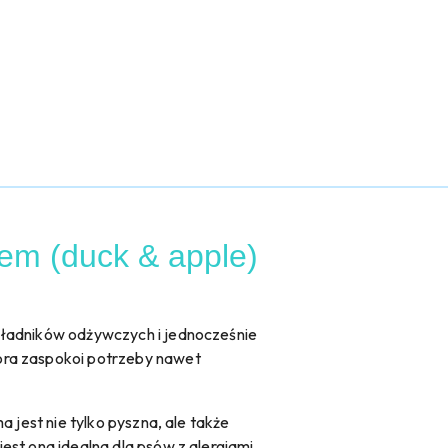
em (duck & apple)
kładników odżywczych i jednocześnie
óra zaspokoi potrzeby nawet
 jest nie tylko pyszna, ale także
est ona idealna dla psów z alergiami