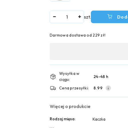
Ilość
szt.
Dod
Darmowa dostawa od 229 zł!
Dostępność
,
płatność
i
Wysyłka w
24-48 h
ciągu:
dostawa
Cena przesyłki:
8.99
Więcej o produkcie
Rodzaj mięsa:
Kaczka