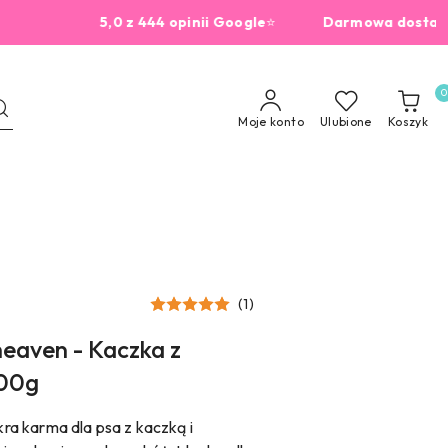
5,0 z 444 opinii Google
⭐
Darmowa dostawa od 2
0
Moje konto
Ulubione
Koszyk
(1)
eaven - Kaczka z
400g
a karma dla psa z kaczką i