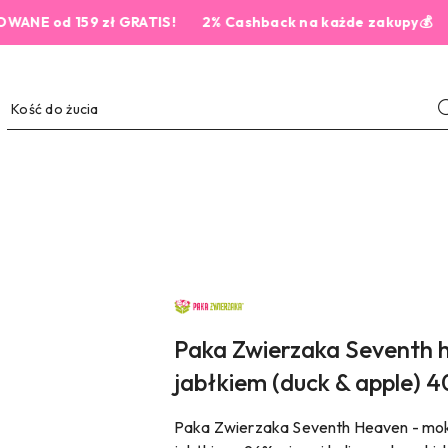
d 159 zł GRATIS!
2% Cashback na każde zakupy💰
NAZWA
PRODUCENTA:
PAKA
ZWIERZAKA
Paka Zwierzaka Seventh h
jabłkiem (duck & apple) 
Paka Zwierzaka Seventh Heaven - mokr