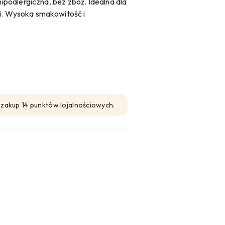
hipoalergiczna, bez zbóż. Idealna dla
i. Wysoka smakowitość i
n zakup 14 punktów lojalnościowych.