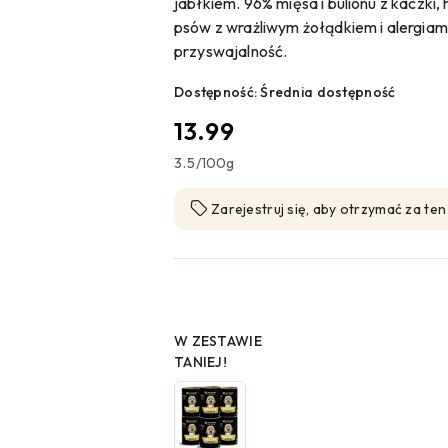
jabłkiem. 96% mięsa i bulionu z kaczki, 
psów z wrażliwym żołądkiem i alergiam
przyswajalność.
Dostępność:
Średnia dostępność
cena:
13.99
3.5
/
100g
Zarejestruj się, aby otrzymać za te
Wariant
W ZESTAWIE
TANIEJ!