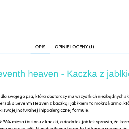
OPIS
OPINIE I OCENY (1)
venth heaven - Kaczka z jabłki
 dla swojego psa, która dostarczy mu wszystkich niezbędnych s
ierzaka Seventh Heaven z kaczką i jabłkiem to mokra karma, kt
swojej naturalnej i hipoalergicznej formule.
96% mięsa i bulionu z kaczki, a dodatek jabłek sprawia, że karma
a na pracę jelit. Monobiałkowa formuła tej karmy sprawia, że j