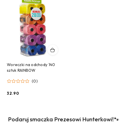
Woreczki na odchody 140
sztuk RAINBOW
(0)
32.90
Cena:
Produkty
Podaruj smaczka Prezesowi Hunterkowi!🐾
Pomiń karuzelę produktów
o