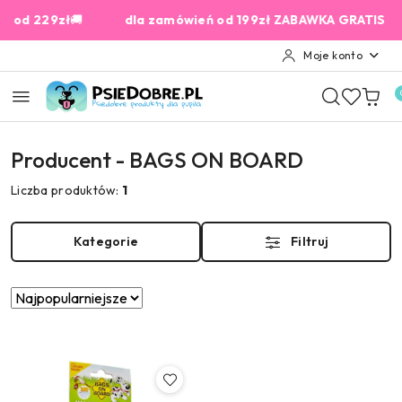
Przejdź do treści głównej
Przejdź do wyszukiwarki
Przejdź do moje konto
Przejdź do menu głównego
Przejdź do stopki
 229zł
🚚
dla zamówień od 199zł ZABAWKA GRATIS
2% 
Moje konto
Producent - BAGS ON BOARD
Liczba produktów:
1
Kategorie
Filtruj
Zastosowano
Sortuj
według
sortowanie:
Najpopularniejsze.