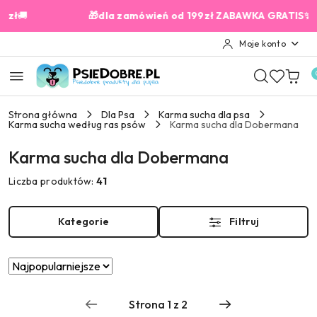
Przejdź do treści głównej
Przejdź do wyszukiwarki
Przejdź do moje konto
Przejdź do menu głównego
Przejdź do stopki

🎁dla zamówień od 199zł ZABAWKA GRATIS✨
Moje konto
Strona główna
Dla Psa
Karma sucha dla psa
Karma sucha według ras psów
Karma sucha dla Dobermana
Karma sucha dla Dobermana
Liczba produktów:
41
Kategorie
Filtruj
Zastosowano
Sortuj
według
sortowanie:
Najpopularniejsze.