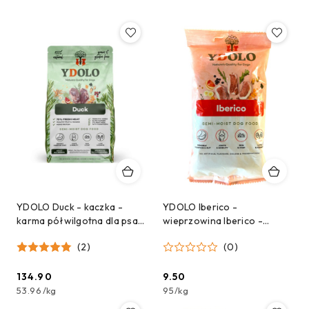
YDOLO Duck - kaczka -
YDOLO Iberico -
karma półwilgotna dla psa
wieprzowina Iberico -
(2,5kg)
karma półwilgotna dla psa -
(2)
(0)
próbka - 100g
134.90
9.50
Cena:
Cena:
53.96
/
kg
95
/
kg