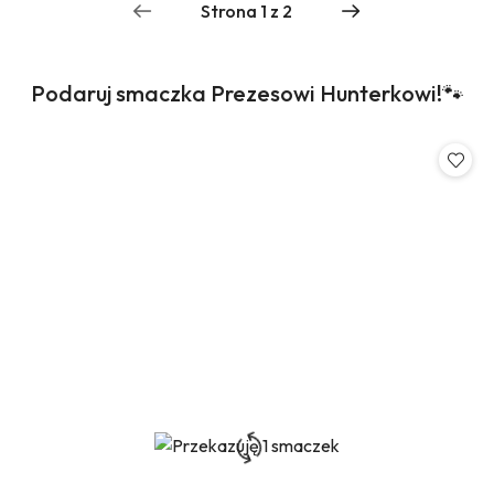
Produkty
Podaruj smaczka Prezesowi Hunterkowi!🐾
Pomiń karuzelę produktów
o
statusie: