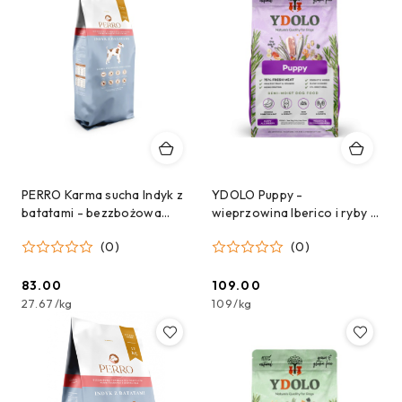
PERRO Karma sucha Indyk z
YDOLO Puppy -
batatami - bezzbożowa
wieprzowina Iberico i ryby -
formuła dla psów
karma półwilgotna dla
(0)
(0)
dorosłych średnich i dużych
szczeniąt (2,5kg)
ras 3 kg
83.00
109.00
Cena:
Cena:
27.67
/
kg
109
/
kg