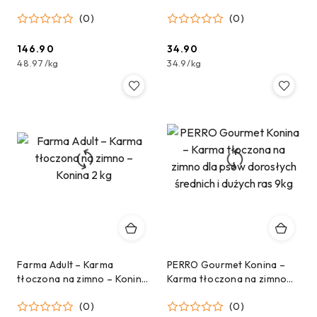
dla psa tłoczona na zimno z
sucha dla średnich i dużych
(0)
(0)
kaczką i rybą 3kg
ras - 1 kg
146.90
34.90
Cena:
Cena:
48.97
/
kg
34.9
/
kg
Farma Adult – Karma
PERRO Gourmet Konina –
tłoczona na zimno – Konina
Karma tłoczona na zimno
2 kg
dla psów dorosłych
(0)
(0)
średnich i dużych ras 9kg