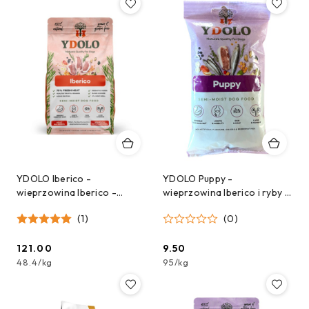
YDOLO Iberico -
YDOLO Puppy -
wieprzowina Iberico -
wieprzowina Iberico i ryby -
karma półwilgotna dla psa
karma półwilgotna dla
(1)
(0)
(2,5kg)
szczeniąt - próbka 100g
121.00
9.50
Cena:
Cena:
48.4
/
kg
95
/
kg