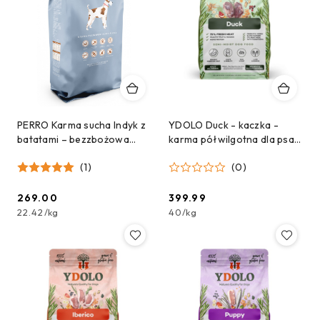
PERRO Karma sucha Indyk z
YDOLO Duck - kaczka -
batatami – bezzbożowa
karma półwilgotna dla psa
formuła dla psów
10kg
(1)
(0)
dorosłych średnich i dużych
ras 12kg
269.00
399.99
Cena:
Cena:
22.42
/
kg
40
/
kg