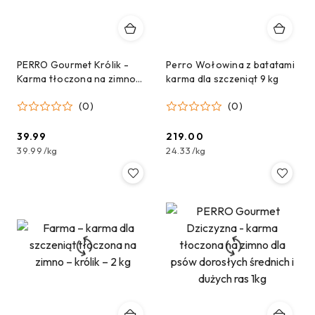
PERRO Gourmet Królik -
Perro Wołowina z batatami
Karma tłoczona na zimno
karma dla szczeniąt 9 kg
dla psów dorosłych
(0)
(0)
średnich i dużych ras 1kg
39.99
219.00
Cena:
Cena:
39.99
/
kg
24.33
/
kg