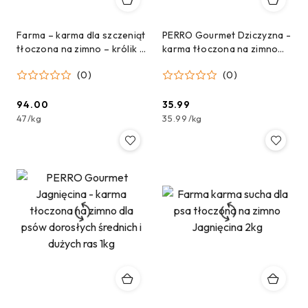
Farma – karma dla szczeniąt
PERRO Gourmet Dziczyzna -
tłoczona na zimno – królik –
karma tłoczona na zimno
2 kg
dla psów dorosłych
(0)
(0)
średnich i dużych ras 1kg
94.00
35.99
Cena:
Cena:
47
/
kg
35.99
/
kg