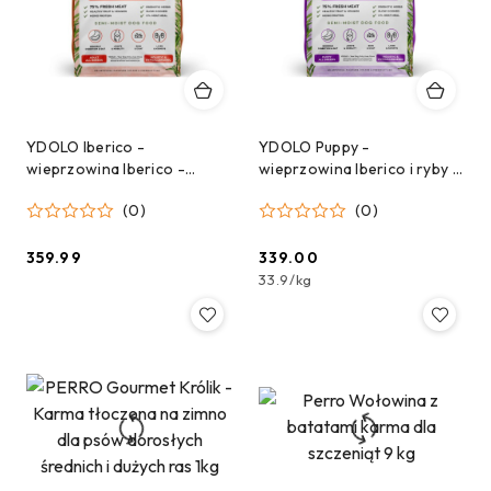
YDOLO Iberico -
YDOLO Puppy -
wieprzowina Iberico -
wieprzowina Iberico i ryby -
karma półwilgotna dla psa
karma półwilgotna dla
(0)
(0)
10kg
szczeniąt 10kg
359.99
339.00
Cena:
Cena:
33.9
/
kg