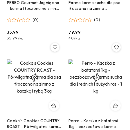
PERRO Gourmet Jagnięcina
Farma karma sucha dla psa
- karma tłoczona na zimno
tłoczona na zimno
dla psów dorosłych
Jagnięcina 2kg
(0)
(0)
średnich i dużych ras 1kg
35.99
79.99
Cena:
Cena:
35.99
/
kg
40
/
kg
Cooka's Cookies COUNTRY
Perro - Kaczka z batatami
ROAST - Półwilgotna karma
1kg - bezzbożowa karma