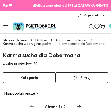
Przejdź do treści głównej
Przejdź do wyszukiwarki
Przejdź do moje konto
Przejdź do menu głównego
Przejdź do stopki

🎁dla zamówień od 199zł ZABAWKA GRATIS✨
Moje konto
Strona główna
Dla Psa
Karma sucha dla psa
Karma sucha według ras psów
Karma sucha dla Dobermana
Karma sucha dla Dobermana
Liczba produktów:
41
Kategorie
Filtruj
Zastosowano
Sortuj
według
sortowanie:
Najpopularniejsze.