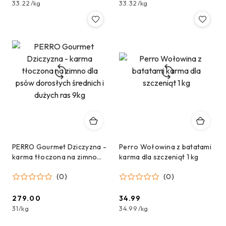
33.22
/
kg
33.32
/
kg
PERRO Gourmet Dziczyzna -
Perro Wołowina z batatami
karma tłoczona na zimno
karma dla szczeniąt 1 kg
dla psów dorosłych
(0)
(0)
średnich i dużych ras 9kg
279.00
34.99
Cena:
Cena:
31
/
kg
34.99
/
kg