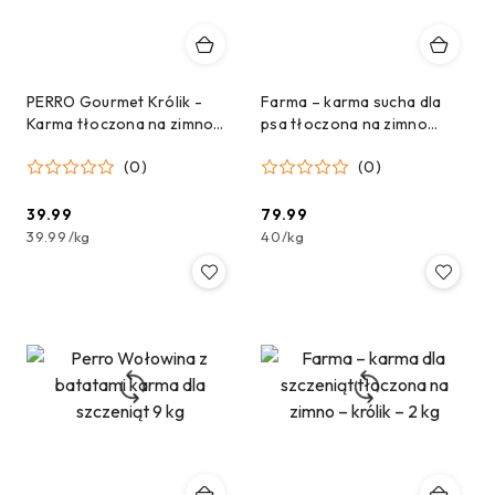
PERRO Gourmet Królik -
Farma – karma sucha dla
Karma tłoczona na zimno
psa tłoczona na zimno
dla psów dorosłych
Dziczyzna 2kg
(0)
(0)
średnich i dużych ras 1kg
39.99
79.99
Cena:
Cena:
39.99
/
kg
40
/
kg