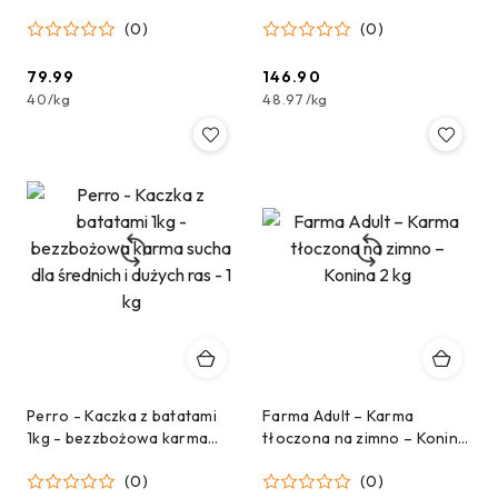
Jagnięcina 2kg
dla psa tłoczona na zimno z
(0)
(0)
kaczką i rybą 3kg
79.99
146.90
Cena:
Cena:
40
/
kg
48.97
/
kg
Perro - Kaczka z batatami
Farma Adult – Karma
1kg - bezzbożowa karma
tłoczona na zimno – Konina
sucha dla średnich i dużych
2 kg
(0)
(0)
ras - 1 kg