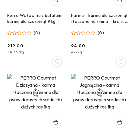
Perro Wołowina z batatami
Farma – karma dla szczeniąt
karma dla szczeniąt 9 kg
tłoczona na zimno – królik –
2 kg
(0)
(0)
219.00
94.00
Cena:
Cena:
24.33
/
kg
47
/
kg