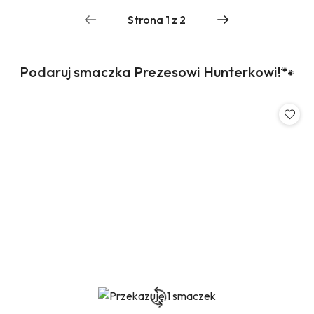
Produkty
Podaruj smaczka Prezesowi Hunterkowi!🐾
Pomiń karuzelę produktów
o
statusie: