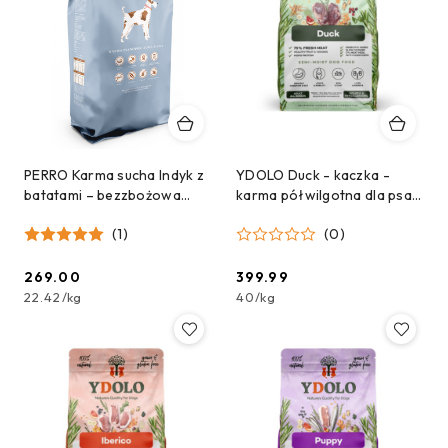
PERRO Karma sucha Indyk z
YDOLO Duck - kaczka -
batatami – bezzbożowa
karma półwilgotna dla psa
formuła dla psów
10kg
(1)
(0)
dorosłych średnich i dużych
ras 12kg
269.00
399.99
Cena:
Cena:
22.42
/
kg
40
/
kg