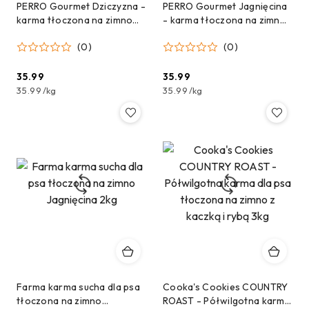
PERRO Gourmet Dziczyzna -
PERRO Gourmet Jagnięcina
karma tłoczona na zimno
- karma tłoczona na zimno
dla psów dorosłych
dla psów dorosłych
(0)
(0)
średnich i dużych ras 1kg
średnich i dużych ras 1kg
35.99
35.99
Cena:
Cena:
35.99
/
kg
35.99
/
kg
Farma karma sucha dla psa
Cooka's Cookies COUNTRY
tłoczona na zimno
ROAST - Półwilgotna karma