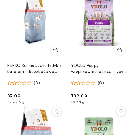
PERRO Karma sucha Indyk z
YDOLO Puppy -
batatami - bezzbożowa
wieprzowina Iberico i ryby -
formuła dla psów
karma półwilgotna dla
(0)
(0)
dorosłych średnich i dużych
szczeniąt (2,5kg)
ras 3 kg
83.00
109.00
Cena:
Cena:
27.67
/
kg
109
/
kg