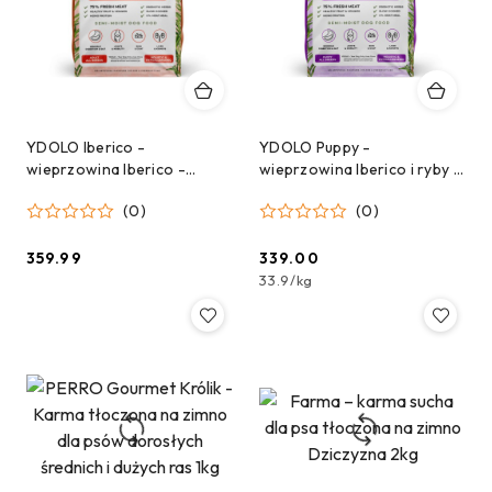
YDOLO Iberico -
YDOLO Puppy -
wieprzowina Iberico -
wieprzowina Iberico i ryby -
karma półwilgotna dla psa
karma półwilgotna dla
(0)
(0)
10kg
szczeniąt 10kg
359.99
339.00
Cena:
Cena:
33.9
/
kg