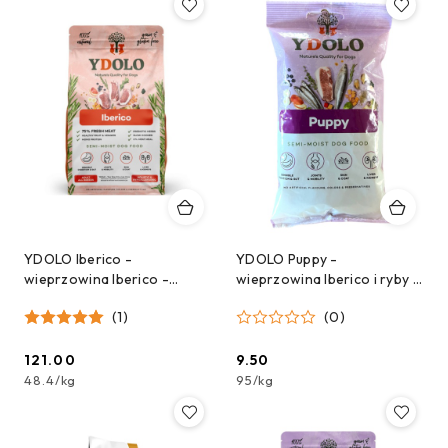
YDOLO Iberico -
YDOLO Puppy -
wieprzowina Iberico -
wieprzowina Iberico i ryby -
karma półwilgotna dla psa
karma półwilgotna dla
(1)
(0)
(2,5kg)
szczeniąt - próbka 100g
121.00
9.50
Cena:
Cena:
48.4
/
kg
95
/
kg