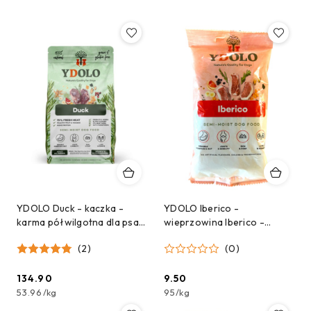
YDOLO Duck - kaczka -
YDOLO Iberico -
karma półwilgotna dla psa
wieprzowina Iberico -
(2,5kg)
karma półwilgotna dla psa -
(2)
(0)
próbka - 100g
134.90
9.50
Cena:
Cena:
53.96
/
kg
95
/
kg