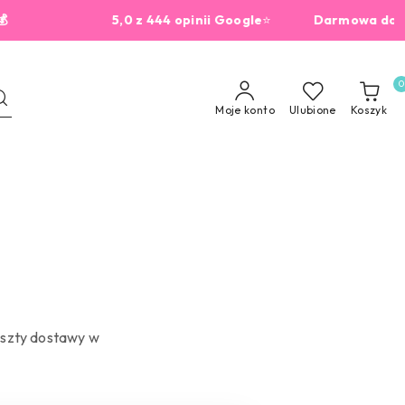
5,0 z 444 opinii Google
⭐
Darmowa dostawa 
0
Moje konto
Ulubione
Koszyk
oszty dostawy w