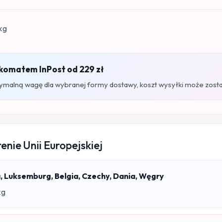
kg
omatem InPost od 229 zł
ymalną wagę dla wybranej formy dostawy, koszt wysyłki może zost
nie Unii Europejskiej
a, Luksemburg, Belgia, Czechy, Dania, Węgry
kg