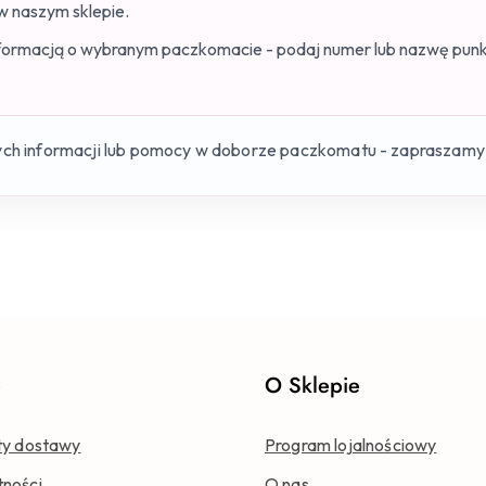
w naszym sklepie.
 informacją o wybranym paczkomacie - podaj numer lub nazwę pun
ych informacji lub pomocy w doborze paczkomatu - zapraszamy 
e
O Sklepie
ty dostawy
Program lojalnościowy
tności
O nas