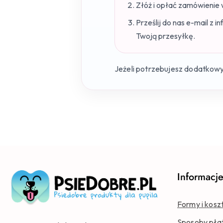
Złóż i opłać zamówienie 
Prześlij do nas e-mail z
Twoją przesyłkę.
Jeżeli potrzebujesz dodatkow
Informacj
Formy i kosz
Sposoby pła