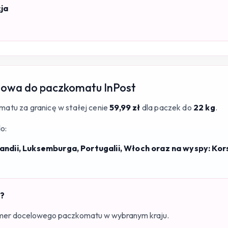
ja
owa do paczkomatu InPost
atu za granicę w stałej cenie
59,99 zł
dla paczek do
22 kg
.
o:
Holandii, Luksemburga, Portugalii, Włoch oraz na wyspy: Kor
i?
umer docelowego paczkomatu w wybranym kraju.