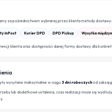
my za pośrednictwem wybranej przez klienta metody dostawy:
y InPost
Kurier DPD
DPD Pickup
Wysyłka między
encji klienta oraz dostępności danej formy dostawy dla konkr
ienia
były wysyłane maksymalnie w ciągu
3 dni roboczych
od zaksięg
otrzeby lub dodatkowe ustalenia, czas realizacji może się wydłu
y.