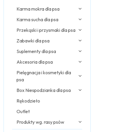
Karma mokra dla psa
Karma sucha dla psa
Przekąski i przysmaki dla psa
Zabawki dla psa
Suplementy dla psa
Akcesoria dla psa
Pielęgnacja i kosmetyki dla
psa
Box Niespodzianka dla psa
Rękodzieło
Outlet
Produkty wg. rasy psów