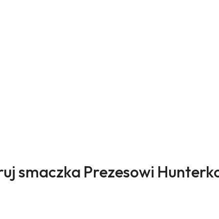
ukty
uj smaczka Prezesowi Hunterk
sie: