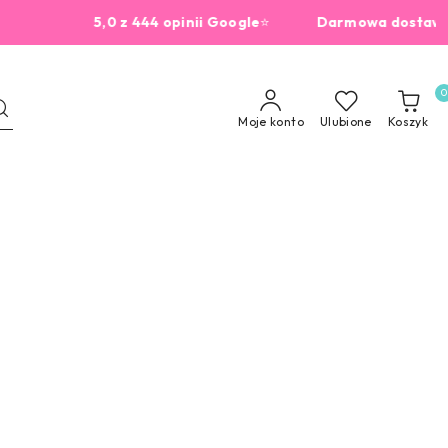
5,0 z 444 opinii Google
⭐
Darmowa dostawa od 22
0
Moje konto
Ulubione
Koszyk