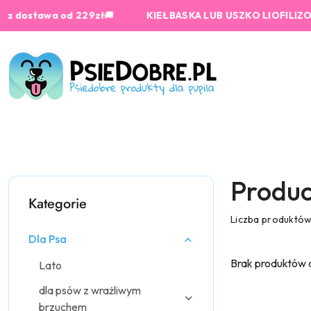
Przejdź do treści głównej
Przejdź do wyszukiwarki
Przejdź do moje konto
Przejdź do menu głównego
Przejdź do stopki
awa od 229zł
🚚
KIEŁBASKA LUB USZKO LIOFILIZOWANE o
Produc
Kategorie
Liczba produktó
Dla Psa
Brak produktów 
Lato
dla psów z wrażliwym
brzuchem