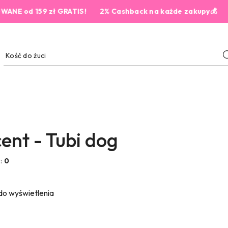
d 159 zł GRATIS!
2% Cashback na każde zakupy💰
ent - Tubi dog
w:
0
do wyświetlenia