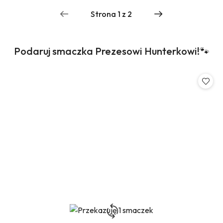
Produkty
Podaruj smaczka Prezesowi Hunterkowi!🐾
Pomiń karuzelę produktów
o
statusie: