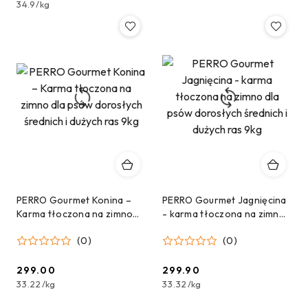
34.9
/
kg
PERRO Gourmet Konina –
PERRO Gourmet Jagnięcina
Karma tłoczona na zimno
- karma tłoczona na zimno
dla psów dorosłych
dla psów dorosłych
(0)
(0)
średnich i dużych ras 9kg
średnich i dużych ras 9kg
299.00
299.90
Cena:
Cena:
33.22
/
kg
33.32
/
kg