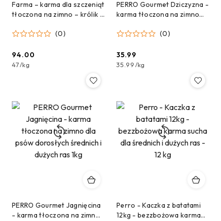
Farma – karma dla szczeniąt
PERRO Gourmet Dziczyzna -
tłoczona na zimno – królik –
karma tłoczona na zimno
2 kg
dla psów dorosłych
(0)
(0)
średnich i dużych ras 1kg
94.00
35.99
Cena:
Cena:
47
/
kg
35.99
/
kg
PERRO Gourmet Jagnięcina
Perro - Kaczka z batatami
- karma tłoczona na zimno
12kg - bezzbożowa karma