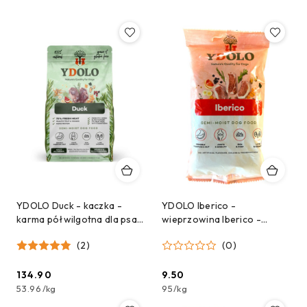
YDOLO Duck - kaczka -
YDOLO Iberico -
karma półwilgotna dla psa
wieprzowina Iberico -
(2,5kg)
karma półwilgotna dla psa -
(2)
(0)
próbka - 100g
134.90
9.50
Cena:
Cena:
53.96
/
kg
95
/
kg