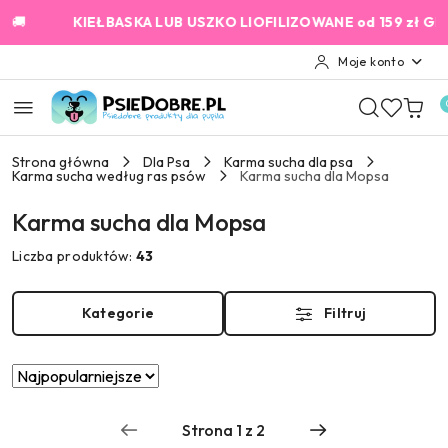
Przejdź do treści głównej
Przejdź do wyszukiwarki
Przejdź do moje konto
Przejdź do menu głównego
Przejdź do stopki

KIEŁBASKA LUB USZKO LIOFILIZOWANE od 159 zł GRATIS!
2
Moje konto
Strona główna
Dla Psa
Karma sucha dla psa
Karma sucha według ras psów
Karma sucha dla Mopsa
Karma sucha dla Mopsa
Liczba produktów:
43
Kategorie
Filtruj
Zastosowano
Sortuj
według
sortowanie:
Najpopularniejsze.