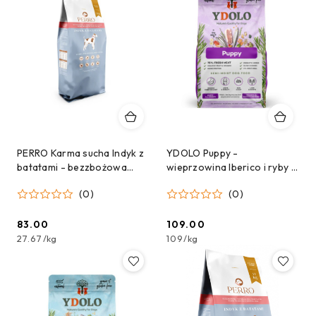
PERRO Karma sucha Indyk z
YDOLO Puppy -
batatami - bezzbożowa
wieprzowina Iberico i ryby -
formuła dla psów
karma półwilgotna dla
(0)
(0)
dorosłych średnich i dużych
szczeniąt (2,5kg)
ras 3 kg
83.00
109.00
Cena:
Cena:
27.67
/
kg
109
/
kg