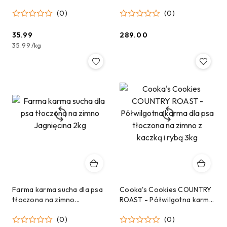
dla psów dorosłych
sucha dla średnich i dużych
(0)
(0)
średnich i dużych ras 1kg
ras - 12 kg
35.99
289.00
Cena:
Cena:
35.99
/
kg
Farma karma sucha dla psa
Cooka's Cookies COUNTRY
tłoczona na zimno
ROAST - Półwilgotna karma
Jagnięcina 2kg
dla psa tłoczona na zimno z
(0)
(0)
kaczką i rybą 3kg