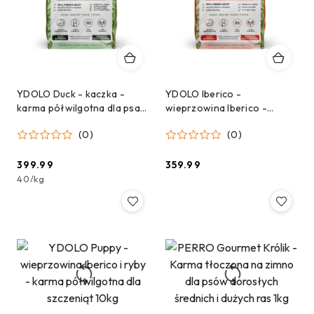
YDOLO Duck - kaczka -
YDOLO Iberico -
karma półwilgotna dla psa
wieprzowina Iberico -
10kg
karma półwilgotna dla psa
(0)
(0)
10kg
399.99
359.99
Cena:
Cena:
40
/
kg