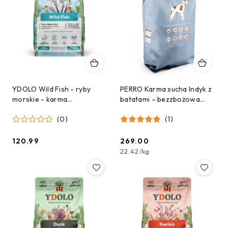
YDOLO Wild Fish - ryby
PERRO Karma sucha Indyk z
morskie - karma
batatami – bezzbożowa
półwilgotna dla psa (2,5kg)
formuła dla psów
(0)
(1)
dorosłych średnich i dużych
ras 12kg
120.99
269.00
Cena:
Cena:
22.42
/
kg