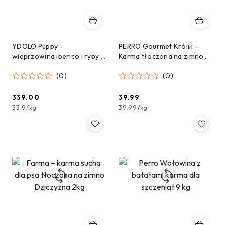
YDOLO Puppy -
PERRO Gourmet Królik -
wieprzowina Iberico i ryby -
Karma tłoczona na zimno
karma półwilgotna dla
dla psów dorosłych
(0)
(0)
szczeniąt 10kg
średnich i dużych ras 1kg
339.00
39.99
Cena:
Cena:
33.9
/
kg
39.99
/
kg