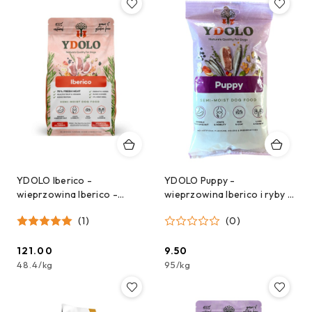
YDOLO Iberico -
YDOLO Puppy -
wieprzowina Iberico -
wieprzowina Iberico i ryby -
karma półwilgotna dla psa
karma półwilgotna dla
(1)
(0)
(2,5kg)
szczeniąt - próbka 100g
121.00
9.50
Cena:
Cena:
48.4
/
kg
95
/
kg