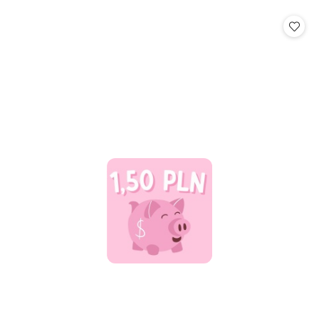
o
statusie: