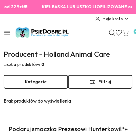
Przejdź do treści głównej
Przejdź do wyszukiwarki
Przejdź do moje konto
Przejdź do menu głównego
Przejdź do stopki
d 229zł
🚚
KIEŁBASKA LUB USZKO LIOFILIZOWANE od 159
Moje konto
Producent - Holland Animal Care
Liczba produktów:
0
Kategorie
Filtruj
Brak produktów do wyświetlenia
Produkty
Podaruj smaczka Prezesowi Hunterkowi!🐾
Pomiń karuzelę produktów