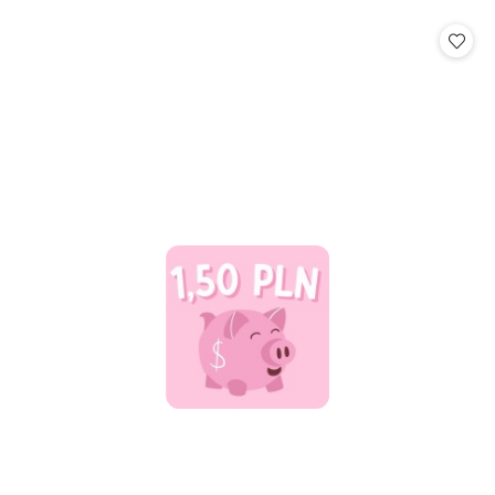
o
statusie: