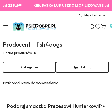
Przejdź do treści głównej
Przejdź do wyszukiwarki
Przejdź do moje konto
Przejdź do menu głównego
Przejdź do stopki
d 229zł
🚚
KIEŁBASKA LUB USZKO LIOFILIZOWANE od 159 
Moje konto
Producent - fish4dogs
Liczba produktów:
0
Kategorie
Filtruj
Brak produktów do wyświetlenia
Produkty
Podaruj smaczka Prezesowi Hunterkowi!🐾
Pomiń karuzelę produktów