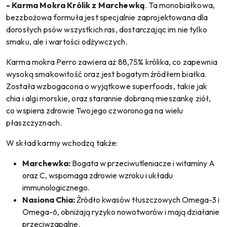
- Karma Mokra Królik z Marchewką
. Ta monobiałkowa,
bezzbożowa formuła jest specjalnie zaprojektowana dla
dorosłych psów wszystkich ras, dostarczając im nie tylko
smaku, ale i wartości odżywczych.
Karma mokra Perro zawiera aż 88,75% królika, co zapewnia
wysoką smakowitość oraz jest bogatym źródłem białka.
Została wzbogacona o wyjątkowe superfoods, takie jak
chia i algi morskie, oraz starannie dobraną mieszankę ziół,
co wspiera zdrowie Twojego czworonoga na wielu
płaszczyznach.
W skład karmy wchodzą także:
Marchewka:
Bogata w przeciwutleniacze i witaminy A
oraz C, wspomaga zdrowie wzroku i układu
immunologicznego.
Nasiona Chia:
Źródło kwasów tłuszczowych Omega-3 i
Omega-6, obniżają ryzyko nowotworów i mają działanie
przeciwzapalne.