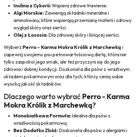
Inulina z Cykorii:
Wspiera zdrowe trawienie.
Algi Morskie:
Zawierają składniki mineralne i
aminokwasy, które wspierają przemianę materii i zdrowy
wygląd skóry oraz sierści.
Olej z Łososia:
Dla zdrowej skóry i lśniącej sierści.
Wybierz
Perro - Karma Mokra Królik z Marchewką
i
zapewnij swojemu psu pełnowartościową dietę, która nie
tylko zaspokoi jego smak, ale też przyczyni się do jego
zdrowia i dobrej kondycji. Doskonała dla psów z wrażliwym
układem pokarmowym oraz dla tych, którzy cenią sobie
wysoką jakość składników.
Dlaczego warto wybrać
Perro - Karma
Mokra Królik z Marchewką
?
Monobiałkowa Formuła:
Idealna dla psów z
wrażliwością pokarmową.
Bez Dodatku Zbóż:
Doskonała dla psów z alergiami i