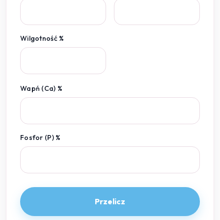
Wilgotność %
Wapń (Ca) %
Fosfor (P) %
Przelicz