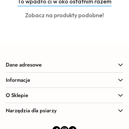
Produkty
To wpadło ci w oko ostatnim razem
Pomiń karuzelę produktów
o
Produkty
Zobacz na produkty podobne!
statusie:
o
statusie:
Dane adresowe
Informacje
O Sklepie
Narzędzia dla psiarzy