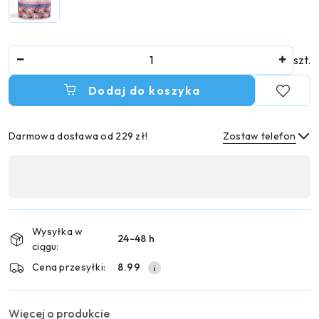
Ilość
szt.
Dodaj do koszyka
Darmowa dostawa od 229 zł!
Zostaw telefon
Dostępność
,
Wyślij
płatność
i
Wysyłka w
24-48 h
dostawa
ciągu:
Cena przesyłki:
8.99
Więcej o produkcie