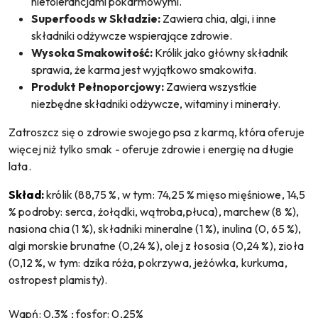
nietolerancjami pokarmowymi.
Superfoods w Składzie:
Zawiera chia, algi, i inne
składniki odżywcze wspierające zdrowie.
Wysoka Smakowitość:
Królik jako główny składnik
sprawia, że karma jest wyjątkowo smakowita.
Produkt Pełnoporcjowy:
Zawiera wszystkie
niezbędne składniki odżywcze, witaminy i minerały.
Zatroszcz się o zdrowie swojego psa z karmą, która oferuje
więcej niż tylko smak - oferuje zdrowie i energię na długie
lata.
Skład:
królik (88,75 %, w tym: 74,25 % mięso mięśniowe, 14,5
% podroby: serca, żołądki, wątroba,płuca), marchew (8 %),
nasiona chia (1 %), składniki mineralne (1 %), inulina (0, 65 %),
algi morskie brunatne (0,24 %), olej z łososia (0,24 %), zioła
(0,12 %, w tym: dzika róża, pokrzywa, jeżówka, kurkuma,
ostropest plamisty).
Wapń: 0,3% ; fosfor: 0,25%