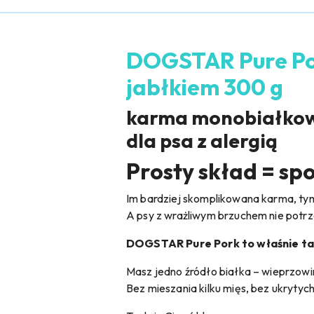
DOGSTAR Pure Por
jabłkiem 300 g
karma monobiałkowa
dla psa z alergią
Prosty skład = sp
Im bardziej skomplikowana karma, ty
A psy z wrażliwym brzuchem nie potrz
DOGSTAR Pure Pork to właśnie ta
Masz jedno źródło białka – wieprzowi
Bez mieszania kilku mięs, bez ukrytyc