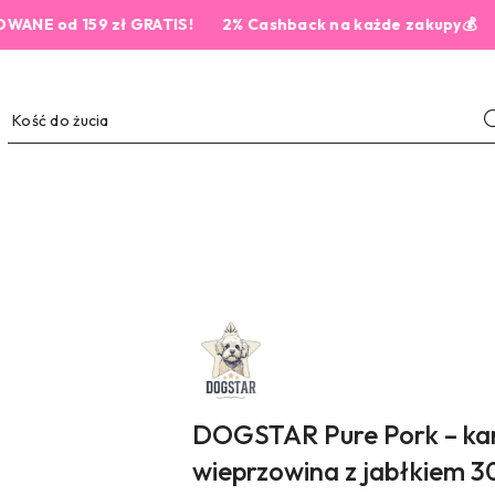
d 159 zł GRATIS!
2% Cashback na każde zakupy💰
NAZWA
PRODUCENTA:
DOGSTAR
DOGSTAR Pure Pork – ka
wieprzowina z jabłkiem 3