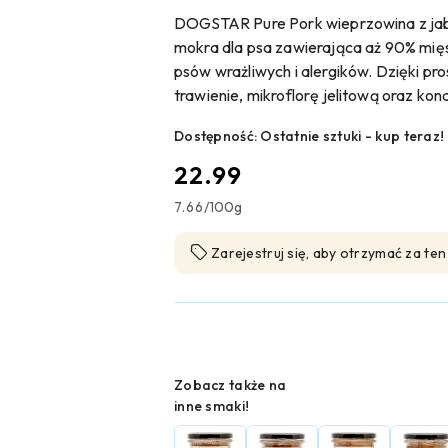
DOGSTAR Pure Pork wieprzowina z ja
mokra dla psa zawierająca aż 90% mię
psów wrażliwych i alergików. Dzięki p
trawienie, mikroflorę jelitową oraz kondy
Dostępność:
Ostatnie sztuki - kup teraz!
cena:
22.99
7.66
/
100g
Zarejestruj się, aby otrzymać za te
Wariant
Zobacz także na
inne smaki!