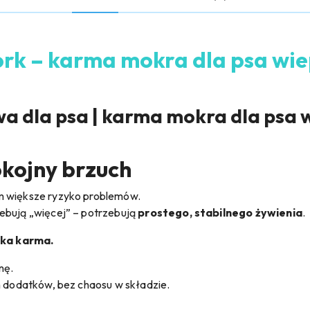
k – karma mokra dla psa wie
 dla psa | karma mokra dla psa 
okojny brzuch
m większe ryzyko problemów.
ebują „więcej” – potrzebują
prostego, stabilnego żywienia
.
ka karma.
nę.
h dodatków, bez chaosu w składzie.