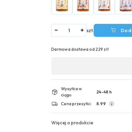
Ilość
szt.
Dod
Darmowa dostawa od 229 zł!
Dostępność
,
płatność
i
Wysyłka w
24-48 h
ciągu:
dostawa
Cena przesyłki:
8.99
Więcej o produkcie