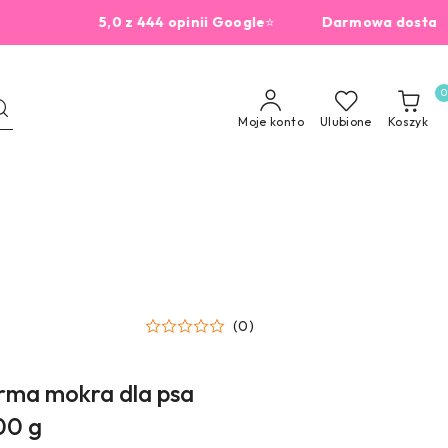
5,0 z 444 opinii Google
⭐
Darmowa dostawa od 2
0
Moje konto
Ulubione
Koszyk
(0)
rma mokra dla psa
00 g