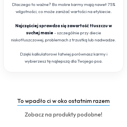
Dlaczego to ważne? Bo mokre karmy mają nawet 75%
wilgotności, co może zaniżać wartości na etykiecie.
Najczęściej sprawdza się zawartość tłuszczu w
suchej masie
- szczególnie przy diecie
niskotłuszczowej, problemach z trzustką lub nadwadze.
Dzięki kalkulatorowi łatwiej porównasz karmy i
wybierzesz tę najlepszą dla Twojego psa.
Produkty
To wpadło ci w oko ostatnim razem
Pomiń karuzelę produktów
o
Produkty
Zobacz na produkty podobne!
statusie:
o