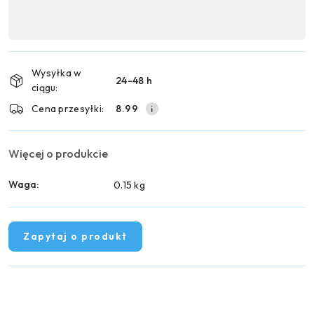
Dostępność
,
Wyślij
płatność
i
Wysyłka w
24-48 h
dostawa
ciągu:
Cena przesyłki:
8.99
Więcej o produkcie
Waga:
0.15 kg
Zapytaj o produkt