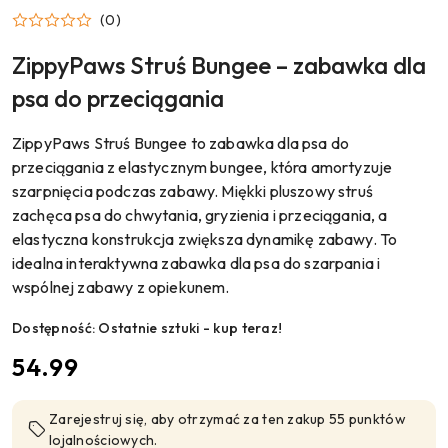
ZIPPY
(0)
PAWS
ZippyPaws Struś Bungee – zabawka dla
psa do przeciągania
ZippyPaws Struś Bungee to zabawka dla psa do
przeciągania z elastycznym bungee, która amortyzuje
szarpnięcia podczas zabawy. Miękki pluszowy struś
zachęca psa do chwytania, gryzienia i przeciągania, a
elastyczna konstrukcja zwiększa dynamikę zabawy. To
idealna interaktywna zabawka dla psa do szarpania i
wspólnej zabawy z opiekunem.
Dostępność:
Ostatnie sztuki - kup teraz!
cena:
54.99
Zarejestruj się, aby otrzymać za ten zakup 55 punktów
lojalnościowych.