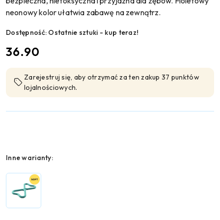
bezpieczna, nietoksyczna i przyjazna dla zębów. Fioletowy
neonowy kolor ułatwia zabawę na zewnątrz.
Dostępność:
Ostatnie sztuki - kup teraz!
cena:
36.90
Zarejestruj się, aby otrzymać za ten zakup 37 punktów
lojalnościowych.
Wariant
Inne warianty: