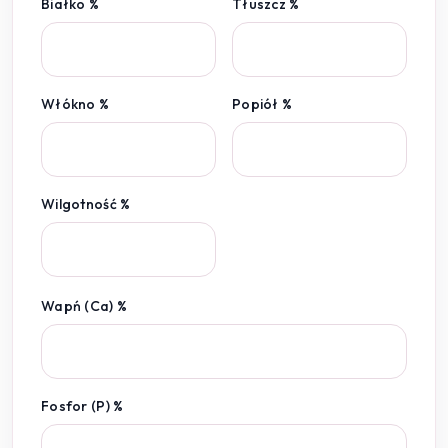
Białko %
Tłuszcz %
Włókno %
Popiół %
Wilgotność %
Wapń (Ca) %
Fosfor (P) %