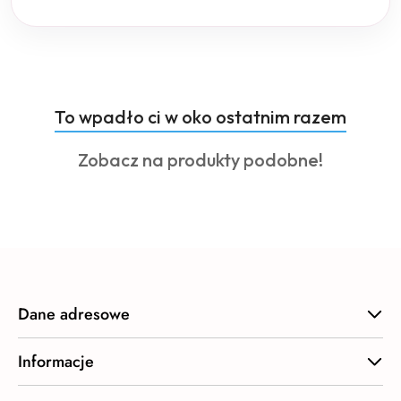
Produkty
To wpadło ci w oko ostatnim razem
Pomiń karuzelę produktów
o
Produkty
Zobacz na produkty podobne!
statusie:
o
statusie:
Dane adresowe
Informacje