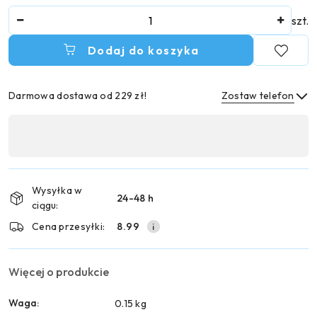
Ilość
szt.
Dodaj do koszyka
Darmowa dostawa od 229 zł!
Zostaw telefon
Dostępność
,
Wyślij
płatność
i
Wysyłka w
24-48 h
dostawa
ciągu:
Cena przesyłki:
8.99
Więcej o produkcie
Waga:
0.15 kg