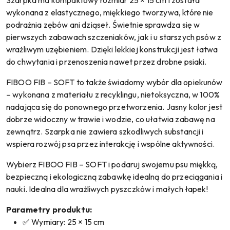
Szarpka ma kompaktowy rozmiar 25 × 15 cm i została
wykonana z elastycznego, miękkiego tworzywa, które nie
podrażnia zębów ani dziąseł. Świetnie sprawdza się w
pierwszych zabawach szczeniaków, jak i u starszych psów z
wrażliwym uzębieniem. Dzięki lekkiej konstrukcji jest łatwa
do chwytania i przenoszenia nawet przez drobne psiaki.
FIBOO FIB – SOFT to także świadomy wybór dla opiekunów
– wykonana z materiału z recyklingu, nietoksyczna, w 100%
nadająca się do ponownego przetworzenia. Jasny kolor jest
dobrze widoczny w trawie i wodzie, co ułatwia zabawę na
zewnątrz. Szarpka nie zawiera szkodliwych substancji i
wspiera rozwój psa przez interakcję i wspólne aktywności.
Wybierz FIBOO FIB – SOFT i podaruj swojemu psu miękką,
bezpieczną i ekologiczną zabawkę idealną do przeciągania i
nauki. Idealna dla wrażliwych pyszczków i małych łapek!
Parametry produktu:
✅ Wymiary: 25 × 15 cm