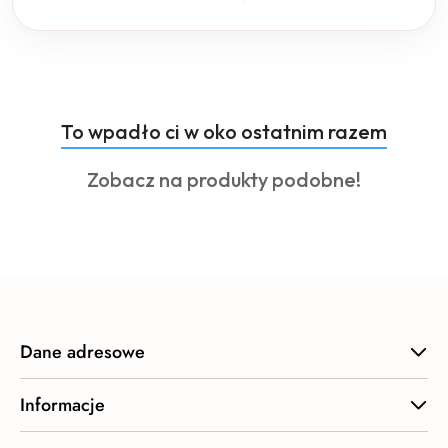
Produkty
To wpadło ci w oko ostatnim razem
Pomiń karuzelę produktów
o
Produkty
Zobacz na produkty podobne!
statusie:
o
statusie:
Dane adresowe
Informacje