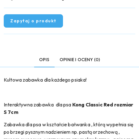
Zapytaj o produkt
OPIS
OPINIE I OCENY (0)
Kultowa zabawka dla każdego psiaka!
Interaktywna zabawka dla psa
Kong Classic Red rozmiar
S 7cm
Zabawka dla psa w kształcie bałwanka , którą wypełnia się
po brzegi pysznym nadzieniem np. pastą orzechową ,