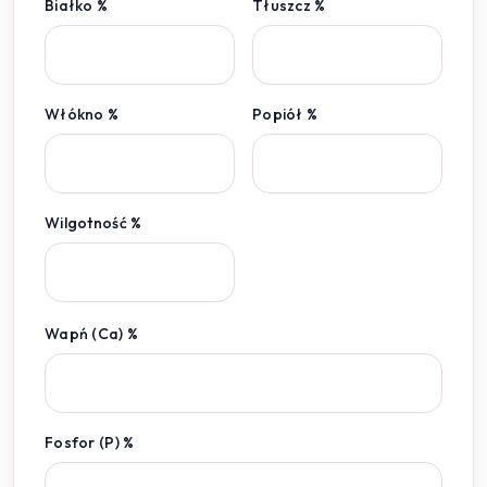
Białko %
Tłuszcz %
Włókno %
Popiół %
Wilgotność %
Wapń (Ca) %
Fosfor (P) %