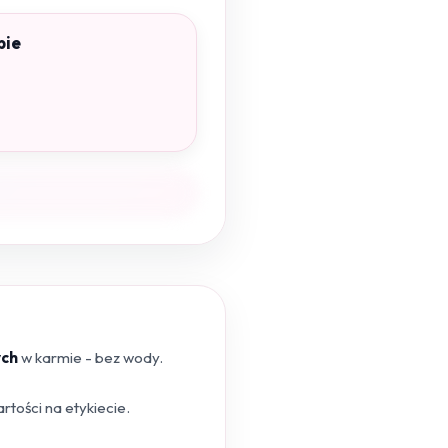
pie
ych
w karmie - bez wody.
tości na etykiecie.