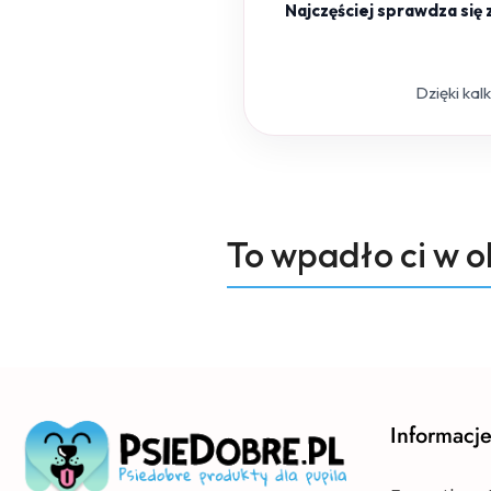
Najczęściej sprawdza się
Dzięki kal
Produkty
To wpadło ci w 
Pomiń karuzelę produktów
o
statusie:
Informacj