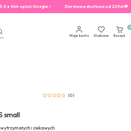
444 opinii Google
⭐
Darmowa dostawa od 229zł
🚚
d
0
Moje konto
Ulubione
Koszyk
(0)
 small
i wytrzymałych i ciekawych