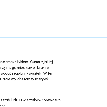
ane smakołykiem. Guma z jakiej
órzy mogą mieć nawet braki w
 podać regularny posiłek. W ten
 a cieszy, dostarczy rozrywki
 sztab ludzi i zwierzaków sprawdziło
edze