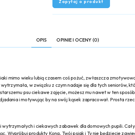
Zapytaj o produkt
OPIS
OPINIE I OCENY (0)
Psiaki mimo wieku lubią czasem coś pożuć, zwłaszcza zmotywow
wytrzymała, w związku z czym nadaje się dla tych seniorów, kt
 starszemu psu ciekawe zajęcie, możesz mu nawet w ten sposób
adania i motywując by na swój kąsek zapracował. Prosta rzecz
ji wytrzymałych i ciekawych zabawek dla domowych pupili. Cały
iąc. Wypróbuj produkty Kong, Twój psiak i Ty nie będziecie zawi