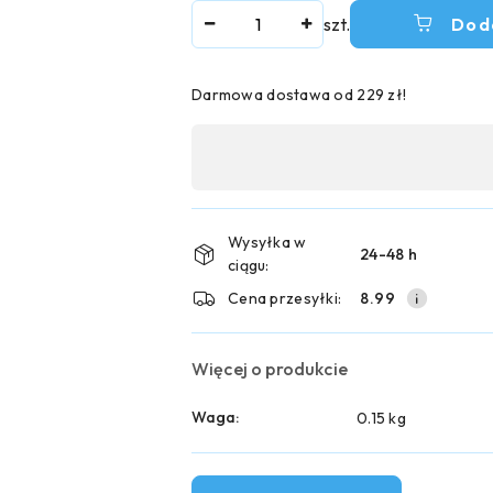
Ilość
szt.
Dod
Darmowa dostawa od 229 zł!
Dostępność
,
płatność
i
Wysyłka w
24-48 h
ciągu:
dostawa
Cena przesyłki:
8.99
Więcej o produkcie
Waga:
0.15 kg