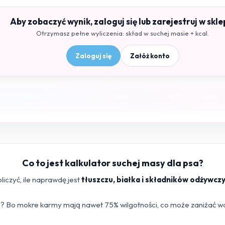
Aby zobaczyć wynik, zaloguj się lub zarejestruj w skle
Otrzymasz pełne wyliczenia: skład w suchej masie + kcal.
Zaloguj się
Załóż konto
Co to jest kalkulator suchej masy dla psa?
iczyć, ile naprawdę jest
tłuszczu, białka i składników odżywcz
 Bo mokre karmy mają nawet 75% wilgotności, co może zaniżać war