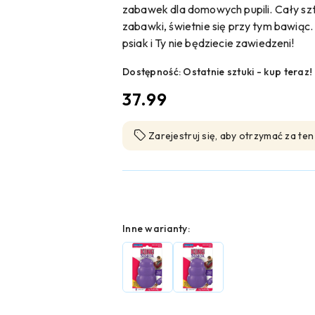
zabawek dla domowych pupili. Cały szt
zabawki, świetnie się przy tym bawiąc
psiak i Ty nie będziecie zawiedzeni!
Dostępność:
Ostatnie sztuki - kup teraz!
cena:
37.99
Zarejestruj się, aby otrzymać za te
Wariant
Inne warianty: