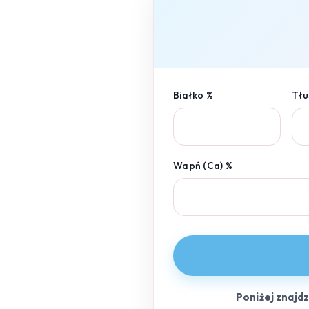
Białko %
Tłu
Wapń (Ca) %
Poniżej znajd