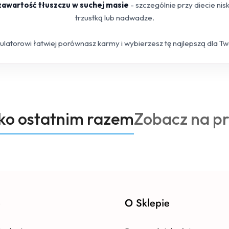
 zawartość tłuszczu w suchej masie
- szczególnie przy diecie ni
trzustką lub nadwadze.
kulatorowi łatwiej porównasz karmy i wybierzesz tę najlepszą dla T
Produkty
oko ostatnim razem
Zobacz na p
o
statusie:
e
O Sklepie