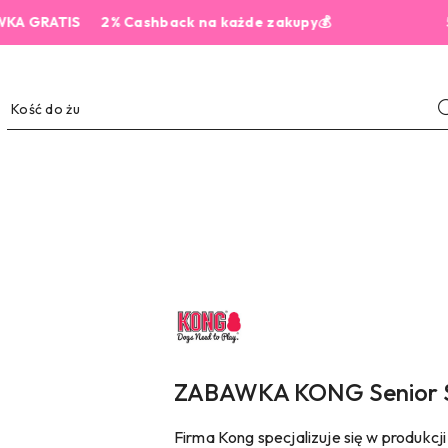
RATIS
2% Cashback na każde zakupy💰
5,0 z 
NAZWA
PRODUCENTA:
KONG
ZABAWKA KONG Senior S
Firma Kong specjalizuje się w produkcj