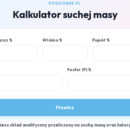
PSIEDOBRE.PL
Kalkulator suchej masy
szcz %
Włókno %
Popiół %
Fosfor (P) %
Przelicz
ziesz skład analityczny przeliczony na suchą masę oraz kalor