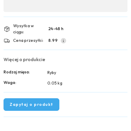
,
Wyślij
płatność
i
Wysyłka w
24-48 h
dostawa
ciągu:
Cena przesyłki:
8.99
Więcej o produkcie
Rodzaj mięsa:
Ryby
Waga:
0.05 kg
Zapytaj o produkt