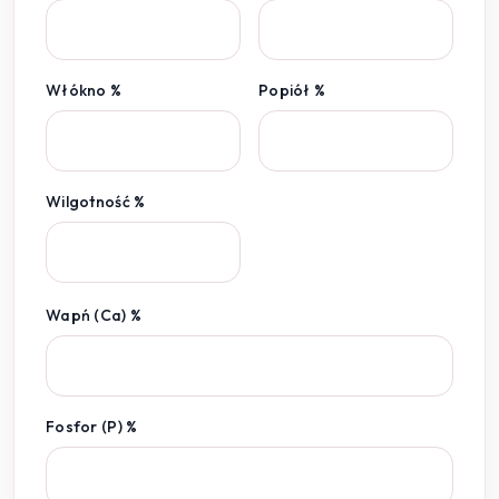
Włókno %
Popiół %
Wilgotność %
Wapń (Ca) %
Fosfor (P) %