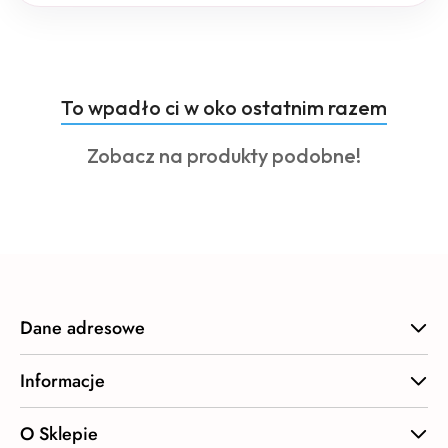
Produkty
To wpadło ci w oko ostatnim razem
Pomiń karuzelę produktów
o
Produkty
Zobacz na produkty podobne!
statusie:
o
statusie:
Dane adresowe
Informacje
O Sklepie