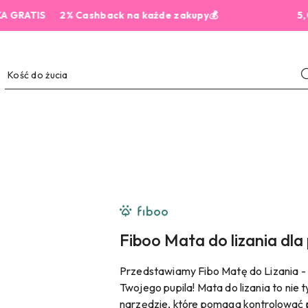
TIS
2% Cashback na każde zakupy💰
5,0 z 44
NAZWA
PRODUCENTA:
FIBOO
Fiboo Mata do lizania dla p
Przedstawiamy Fibo Matę do Lizania -
Twojego pupila! Mata do lizania to nie
narzędzie, które pomaga kontrolować 