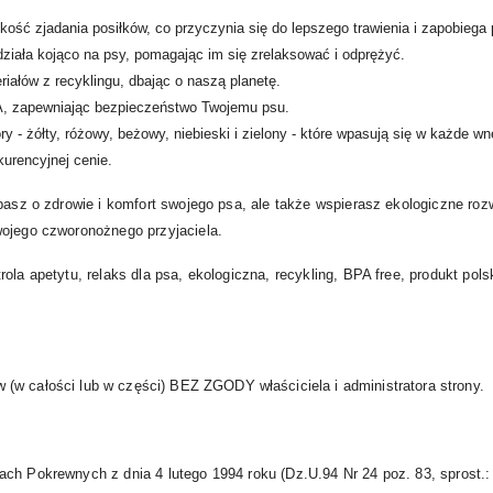
kość zjadania posiłków, co przyczynia się do lepszego trawienia i zapobiega 
działa kojąco na psy, pomagając im się zrelaksować i odprężyć.
ałów z recyklingu, dbając o naszą planetę.
A, zapewniając bezpieczeństwo Twojemu psu.
ry - żółty, różowy, beżowy, niebieski i zielony - które wpasują się w każde wn
urencyjnej cenie.
basz o zdrowie i komfort swojego psa, ale także wspierasz ekologiczne rozwi
wojego czworonożnego przyjaciela.
trola apetytu, relaks dla psa, ekologiczna, recykling, BPA free, produkt pols
(w całości lub w części) BEZ ZGODY właściciela i administratora strony.
ach Pokrewnych z dnia 4 lutego 1994 roku (Dz.U.94 Nr 24 poz. 83, sprost.