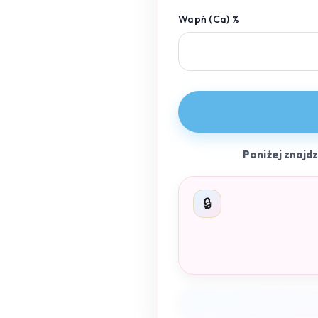
Wapń (Ca) %
Poniżej znajd
🔒