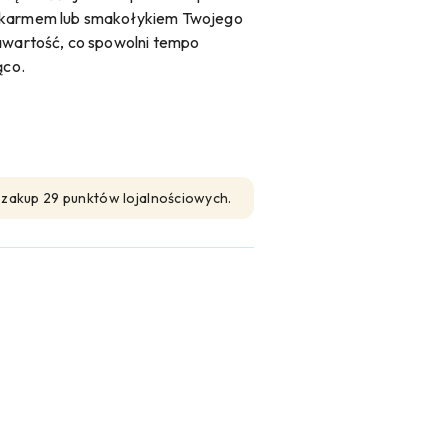
pokarmem lub smakołykiem Twojego
zawartość, co spowolni tempo
ąco.
n zakup 29 punktów lojalnościowych.