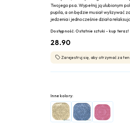
Twojego psa. Wypełnij ją ulubionym 
pupila, a on będzie musiał wylizywać 
jedzenia i jednocześnie działa relaksuj
Dostępność:
Ostatnie sztuki - kup teraz!
cena:
28.90
Zarejestruj się, aby otrzymać za te
Wariant
Inne kolory: