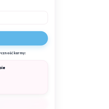
yczność karmy:
pie