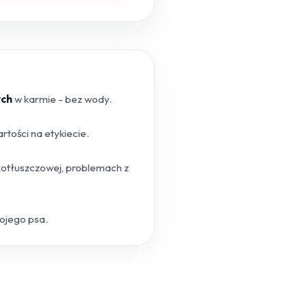
ych
w karmie - bez wody.
tości na etykiecie.
skotłuszczowej, problemach z
wojego psa.