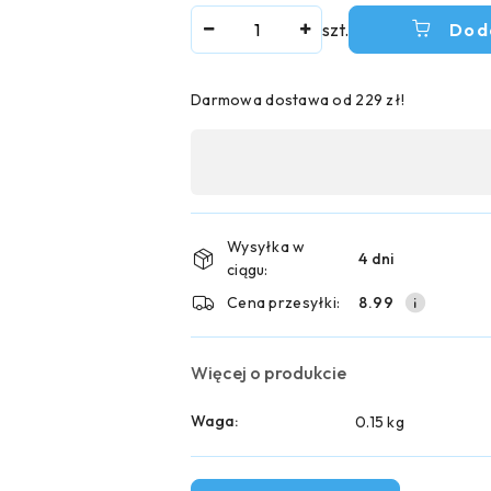
Ilość
szt.
Dod
Darmowa dostawa od 229 zł!
Dostępność
,
płatność
i
Wysyłka w
4 dni
ciągu:
dostawa
Cena przesyłki:
8.99
Więcej o produkcie
Waga:
0.15 kg