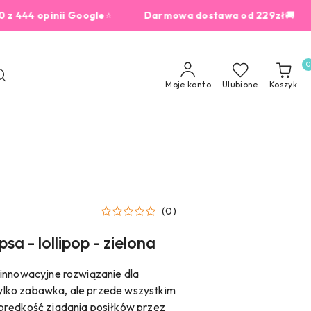
4 opinii Google
⭐
Darmowa dostawa od 229zł
🚚
dla
0
Moje konto
Ulubione
Koszyk
(0)
sa - lollipop - zielona
 innowacyjne rozwiązanie dla
 tylko zabawka, ale przede wszystkim
prędkość zjadania posiłków przez