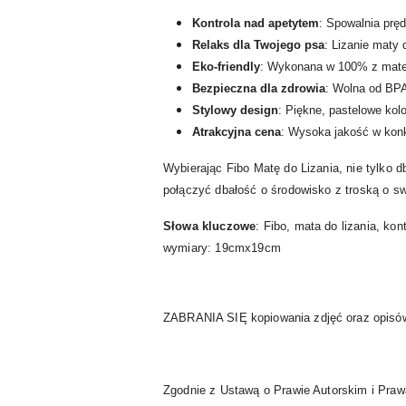
Kontrola nad apetytem
: Spowalnia pręd
Relaks dla Twojego psa
: Lizanie maty 
Eko-friendly
: Wykonana w 100% z materi
Bezpieczna dla zdrowia
: Wolna od BP
Stylowy design
: Piękne, pastelowe kolo
Atrakcyjna cena
: Wysoka jakość w konk
Wybierając Fibo Matę do Lizania, nie tylko d
połączyć dbałość o środowisko z troską o s
Słowa kluczowe
: Fibo, mata do lizania, kon
wymiary: 19cmx19cm
ZABRANIA SIĘ kopiowania zdjęć oraz opisów 
Zgodnie z Ustawą o Prawie Autorskim i Praw