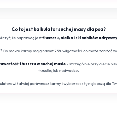
Co to jest kalkulator suchej masy dla psa?
iczyć, ile naprawdę jest
tłuszczu, białka i składników odżywcz
 Bo mokre karmy mają nawet 75% wilgotności, co może zaniżać war
 zawartość tłuszczu w suchej masie
- szczególnie przy diecie ni
trzustką lub nadwadze.
kulatorowi łatwiej porównasz karmy i wybierzesz tę najlepszą dla T