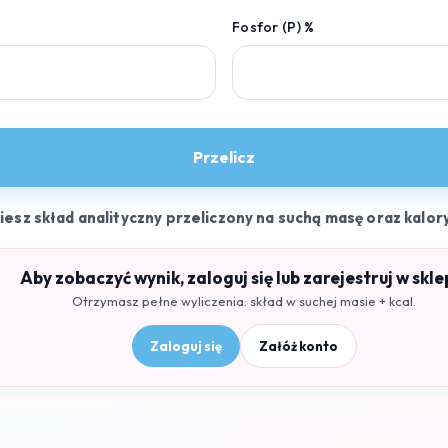
Fosfor (P) %
Przelicz
ziesz skład analityczny przeliczony na suchą masę oraz kalor
Aby zobaczyć wynik, zaloguj się lub zarejestruj w skle
Otrzymasz pełne wyliczenia: skład w suchej masie + kcal.
Zaloguj się
Załóż konto