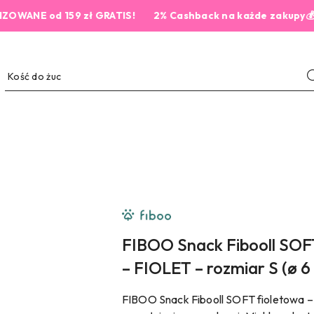
E od 159 zł GRATIS!
2% Cashback na każde zakupy💰
NAZWA
PRODUCENTA:
FIBOO
FIBOO Snack Fibooll SOFT
– FIOLET – rozmiar S (ø 6
FIBOO Snack Fibooll SOFT fioletowa – 