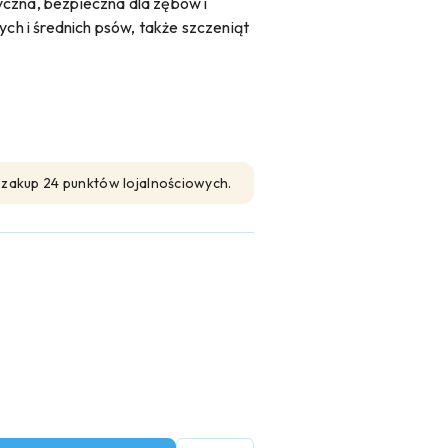
yczna, bezpieczna dla zębów i
ych i średnich psów, także szczeniąt
n zakup 24 punktów lojalnościowych.