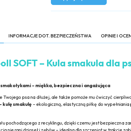
INFORMACJE DOT. BEZPIECZEŃSTWA
OPINIE I OCEN
ll SOFT – Kula smakula dla p
smakołykami – miękka, bezpieczna i angażująca
mie Twojego psa na dłużej, ale także pomoże mu ćwiczyć cierpli
– kulę smakulę
– ekologiczną, elastyczną piłkę do wypełniania
 pochodzącego z recyklingu, dzięki czemu jest bezpieczna zarów
ja nie rani dziąseł i zębów – idealna dla szczeniąt w trakcie z