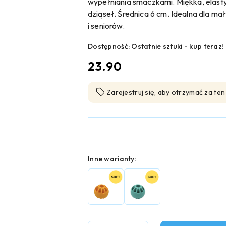
wypełniania smaczkami. Miękka, elast
dziąseł. Średnica 6 cm. Idealna dla mał
i seniorów.
Dostępność:
Ostatnie sztuki - kup teraz!
cena:
23.90
Zarejestruj się, aby otrzymać za te
Wariant
Inne warianty: