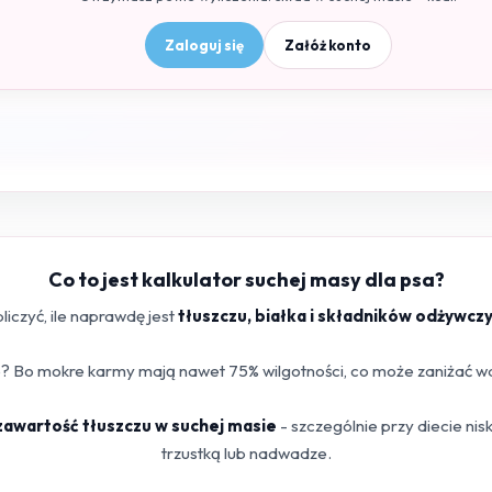
Zaloguj się
Załóż konto
Co to jest kalkulator suchej masy dla psa?
iczyć, ile naprawdę jest
tłuszczu, białka i składników odżywcz
 Bo mokre karmy mają nawet 75% wilgotności, co może zaniżać war
 zawartość tłuszczu w suchej masie
- szczególnie przy diecie ni
trzustką lub nadwadze.