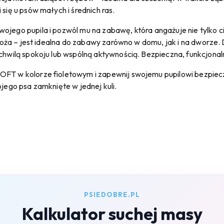
 się u psów małych i średnich ras.
ojego pupila i pozwól mu na zabawę, która angażuje nie tylko c
dłoża – jest idealna do zabawy zarówno w domu, jak i na dworze. D
chwilą spokoju lub wspólną aktywnością. Bezpieczna, funkcjonalna 
SOFT w kolorze fioletowym i zapewnij swojemu pupilowi bezpie
ojego psa zamknięte w jednej kuli.
PSIEDOBRE.PL
Kalkulator suchej masy