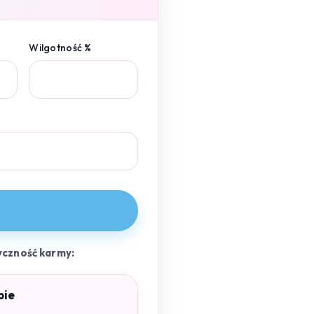
Wilgotność %
yczność karmy:
pie