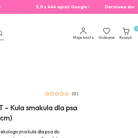
5,0 z 444 opinii Google
⭐
Darmowa dostawa od
0
Moje konto
Ulubione
Koszyk
(0)
 – Kula smakula dla psa
 cm)
ekologiczna kula dla psa do