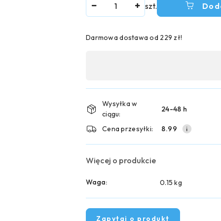
Ilość
szt.
Dod
Darmowa dostawa od 229 zł!
Dostępność
,
płatność
i
Wysyłka w
24-48 h
ciągu:
dostawa
Cena przesyłki:
8.99
Więcej o produkcie
Waga:
0.15 kg
Zapytaj o produkt