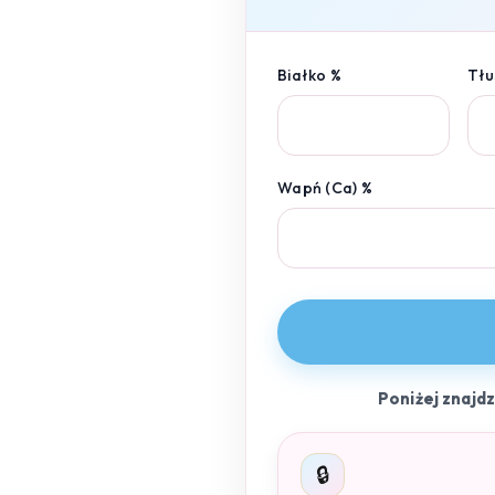
Białko %
Tłu
Wapń (Ca) %
Poniżej znajd
🔒