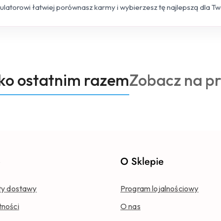
kulatorowi łatwiej porównasz karmy i wybierzesz tę najlepszą dla T
Produkty
oko ostatnim razem
Zobacz na p
o
statusie:
e
O Sklepie
ty dostawy
Program lojalnościowy
tności
O nas