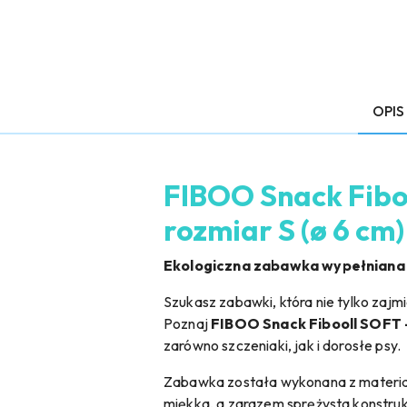
OPIS
FIBOO Snack Fiboo
rozmiar S (ø 6 cm)
Ekologiczna zabawka wypełniana 
Szukasz zabawki, która nie tylko zaj
Poznaj
FIBOO Snack Fibooll SOFT 
zarówno szczeniaki, jak i dorosłe psy.
Zabawka została wykonana z materiału
miękka, a zarazem sprężysta konstrukc