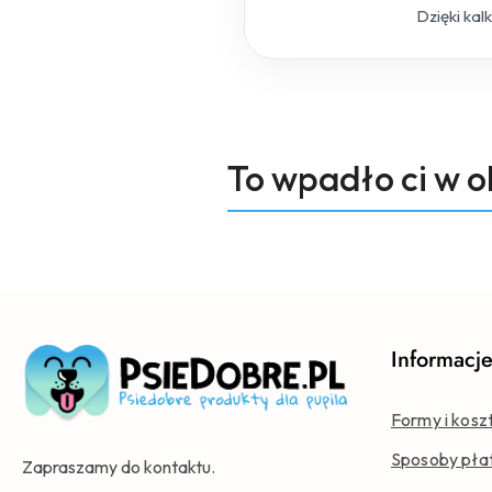
Dzięki kal
Produkty
To wpadło ci w 
Pomiń karuzelę produktów
o
statusie:
Informacj
Formy i kosz
Sposoby pła