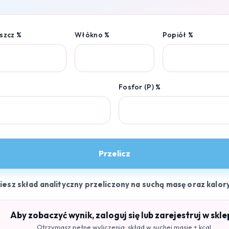
szcz %
Włókno %
Popiół %
Fosfor (P) %
Przelicz
ziesz skład analityczny przeliczony na suchą masę oraz kalor
Aby zobaczyć wynik, zaloguj się lub zarejestruj w skle
Otrzymasz pełne wyliczenia: skład w suchej masie + kcal.