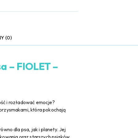
Y (0)
sa – FIOLET –
wość i rozładować emocje?
 przysmakami, która pokochają
no dla psa, jak i planety. Jej
ąbkowania oraz starszych psiaków.