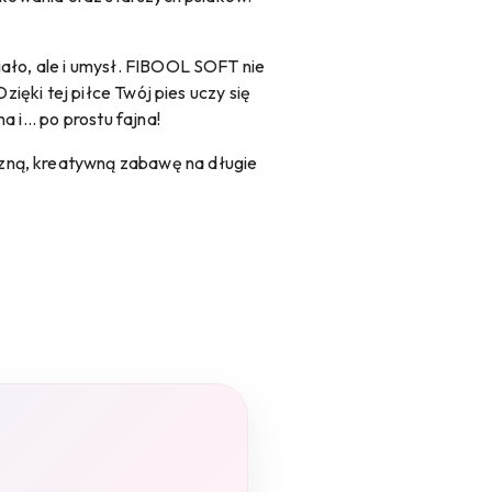
iało, ale i umysł. FIBOOL SOFT nie
zięki tej piłce Twój pies uczy się
i... po prostu fajna!
czną, kreatywną zabawę na długie