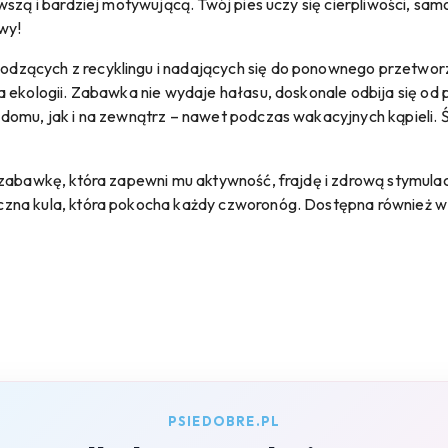
szą i bardziej motywującą. Twój pies uczy się cierpliwości, samok
wy!
zących z recyklingu i nadających się do ponownego przetworzen
 ekologii. Zabawka nie wydaje hałasu, doskonale odbija się od po
omu, jak i na zewnątrz – nawet podczas wakacyjnych kąpieli. Śr
 zabawkę, która zapewni mu aktywność, frajdę i zdrową stymula
zna kula, która pokocha każdy czworonóg. Dostępna również 
PSIEDOBRE.PL