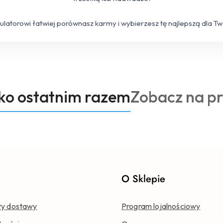
kulatorowi łatwiej porównasz karmy i wybierzesz tę najlepszą dla T
Produkty
oko ostatnim razem
Zobacz na p
o
statusie:
e
O Sklepie
ty dostawy
Program lojalnościowy