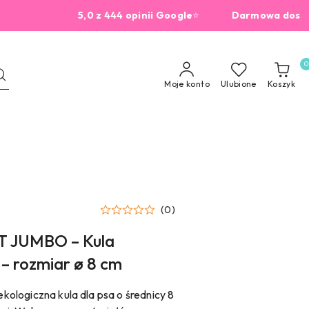
5,0 z 444 opinii Google
⭐
Darmowa dostawa od
0
Moje konto
Ulubione
Koszyk
(0)
T JUMBO – Kula
 – rozmiar ø 8 cm
ologiczna kula dla psa o średnicy 8