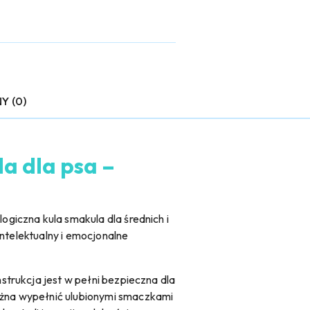
Y (0)
a dla psa –
giczna kula smakula dla średnich i
intelektualny i emocjonalne
trukcja jest w pełni bezpieczna dla
żna wypełnić ulubionymi smaczkami