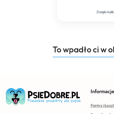
Dzięki kal
Produkty
To wpadło ci w 
Pomiń karuzelę produktów
o
statusie:
Informacj
Formy i kosz