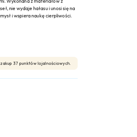
ami. Wykonana z materiałów z
eł, nie wydaje hałasu i unosi się na
ysł i wspiera naukę cierpliwości.
n zakup 37 punktów lojalnościowych.