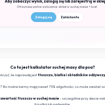
Aby zobaczyć wynik, zaloguj się lub zarejestruj w skle
Otrzymasz pełne wyliczenia: skład w suchej masie + kcal.
Zaloguj się
Załóż konto
Co to jest kalkulator suchej masy dla psa?
iczyć, ile naprawdę jest
tłuszczu, białka i składników odżywcz
 Bo mokre karmy mają nawet 75% wilgotności, co może zaniżać war
 zawartość tłuszczu w suchej masie
- szczególnie przy diecie ni
trzustką lub nadwadze.