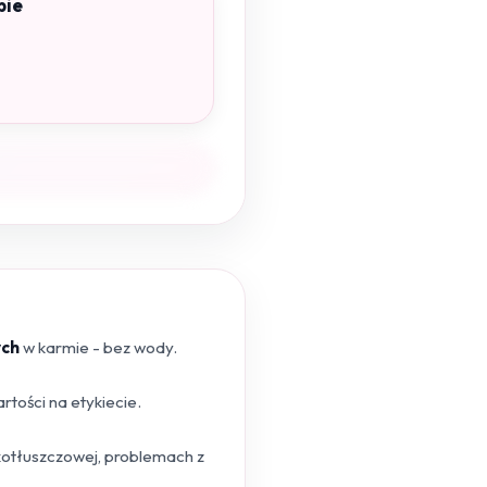
pie
ych
w karmie - bez wody.
tości na etykiecie.
skotłuszczowej, problemach z