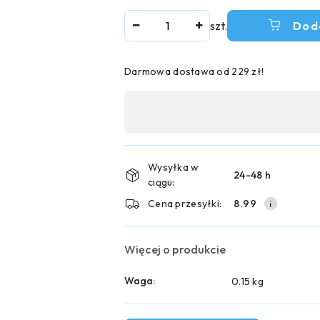
Ilość
szt.
Dod
Darmowa dostawa od 229 zł!
Dostępność
,
płatność
i
Wysyłka w
24-48 h
ciągu:
dostawa
Cena przesyłki:
8.99
Więcej o produkcie
Waga:
0.15 kg