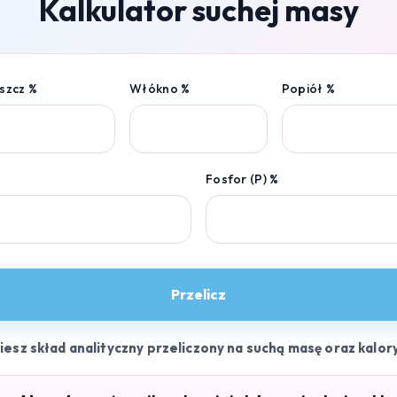
Kalkulator suchej masy
szcz %
Włókno %
Popiół %
Fosfor (P) %
Przelicz
ziesz skład analityczny przeliczony na suchą masę oraz kalor