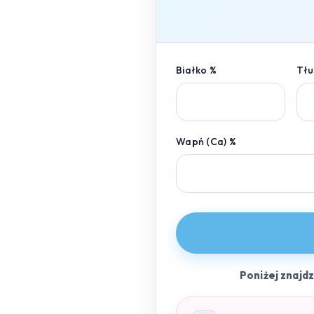
Białko %
Tłu
Wapń (Ca) %
Poniżej znajd