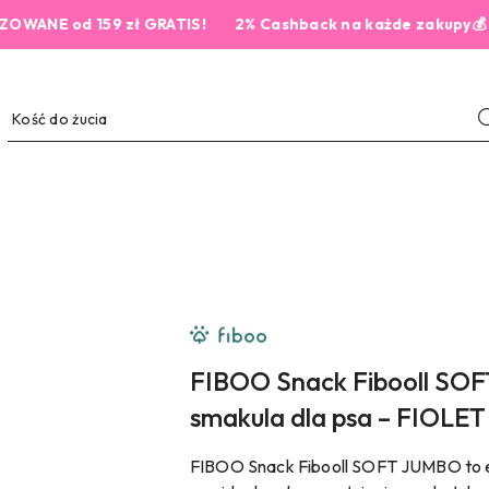
E od 159 zł GRATIS!
2% Cashback na każde zakupy💰
NAZWA
PRODUCENTA:
FIBOO
FIBOO Snack Fibooll SOF
smakula dla psa – FIOLET
FIBOO Snack Fibooll SOFT JUMBO to ek