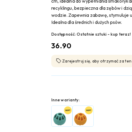
cm, idealna do wypełniania smakołyk
recyklingu, bezpieczna dla zębów i dziąs
wodzie. Zapewnia zabawę, stymuluje um
Idealna dla średnich i dużych psów.
Dostępność:
Ostatnie sztuki - kup teraz!
cena:
36.90
Zarejestruj się, aby otrzymać za te
Wariant
Inne warianty: