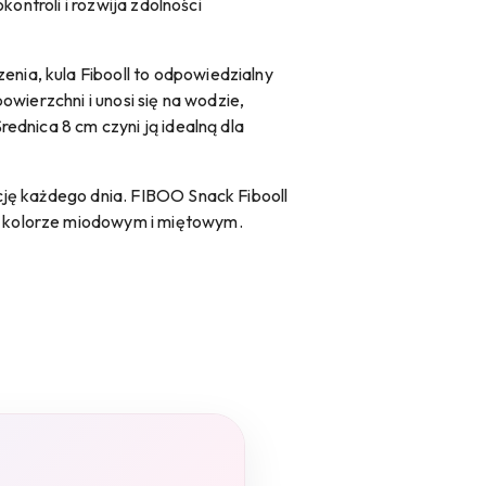
ontroli i rozwija zdolności
ia, kula Fibooll to odpowiedzialny
wierzchni i unosi się na wodzie,
ednica 8 cm czyni ją idealną dla
cję każdego dnia. FIBOO Snack Fibooll
w kolorze miodowym i miętowym.