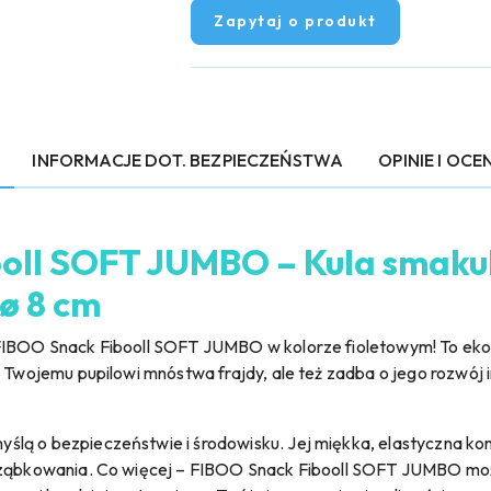
Zapytaj o produkt
INFORMACJE DOT. BEZPIECZEŃSTWA
OPINIE I OCEN
oll SOFT JUMBO – Kula smakul
ø 8 cm
FIBOO Snack Fibooll SOFT JUMBO w kolorze fioletowym! To ekolo
y Twojemu pupilowi mnóstwa frajdy, ale też zadba o jego rozwój 
lą o bezpieczeństwie i środowisku. Jej miękka, elastyczna kons
e ząbkowania. Co więcej – FIBOO Snack Fibooll SOFT JUMBO mo