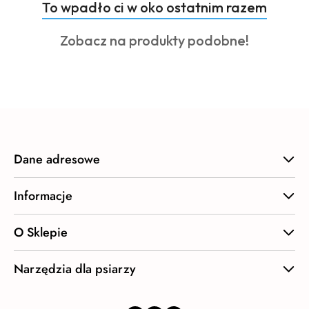
Produkty
To wpadło ci w oko ostatnim razem
Pomiń karuzelę produktów
o
Produkty
Zobacz na produkty podobne!
statusie:
o
statusie:
Dane adresowe
Informacje
O Sklepie
Narzędzia dla psiarzy