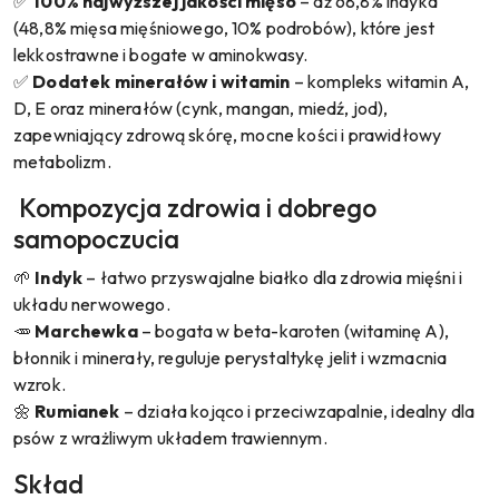
✅
100% najwyższej jakości mięso
– aż 68,8% indyka
(48,8% mięsa mięśniowego, 10% podrobów), które jest
lekkostrawne i bogate w aminokwasy.
✅
Dodatek minerałów i witamin
– kompleks witamin A,
D, E oraz minerałów (cynk, mangan, miedź, jod),
zapewniający zdrową skórę, mocne kości i prawidłowy
metabolizm.
Kompozycja zdrowia i dobrego
samopoczucia
🌱
Indyk
– łatwo przyswajalne białko dla zdrowia mięśni i
układu nerwowego.
🥕
Marchewka
– bogata w beta-karoten (witaminę A),
błonnik i minerały, reguluje perystaltykę jelit i wzmacnia
wzrok.
🌼
Rumianek
– działa kojąco i przeciwzapalnie, idealny dla
psów z wrażliwym układem trawiennym.
Skład