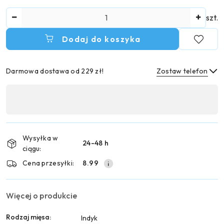
Ilość
szt.
Dodaj do koszyka
Darmowa dostawa od 229 zł!
Zostaw telefon
Dostępność
,
Wyślij
płatność
i
Wysyłka w
24-48 h
dostawa
ciągu:
Cena przesyłki:
8.99
Więcej o produkcie
Rodzaj mięsa:
Indyk