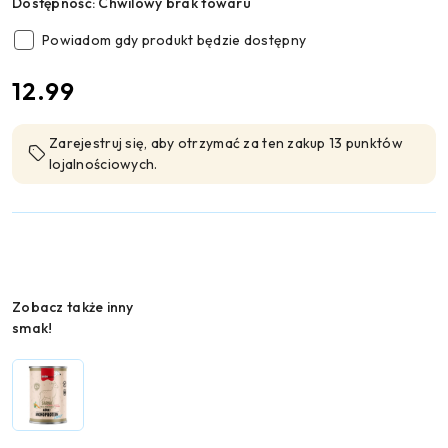
Dostępność:
Chwilowy brak towaru
Powiadom gdy produkt będzie dostępny
cena:
12.99
Zarejestruj się, aby otrzymać za ten zakup 13 punktów
lojalnościowych.
Wariant
Zobacz także inny
smak!