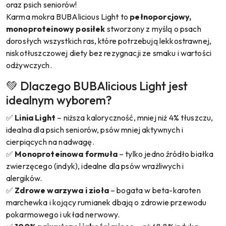
oraz psich seniorów!
Karma mokra BUBAlicious Light to
pełnoporcjowy,
monoproteinowy posiłek
stworzony z myślą o psach
dorosłych wszystkich ras, które potrzebują lekkostrawnej,
niskotłuszczowej diety bez rezygnacji ze smaku i wartości
odżywczych.
💚 Dlaczego BUBAlicious Light jest
idealnym wyborem?
✅
Linia Light
– niższa kaloryczność, mniej niż 4% tłuszczu,
idealna dla psich seniorów, psów mniej aktywnych i
cierpiących na nadwagę.
✅
Monoproteinowa formuła
– tylko jedno źródło białka
zwierzęcego (indyk), idealne dla psów wrażliwych i
alergików.
✅
Zdrowe warzywa i zioła
– bogata w beta-karoten
marchewka i kojący rumianek dbają o zdrowie przewodu
pokarmowego i układ nerwowy.