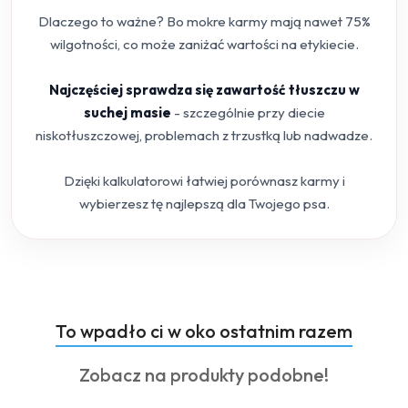
Dlaczego to ważne? Bo mokre karmy mają nawet 75%
wilgotności, co może zaniżać wartości na etykiecie.
Najczęściej sprawdza się zawartość tłuszczu w
suchej masie
- szczególnie przy diecie
niskotłuszczowej, problemach z trzustką lub nadwadze.
Dzięki kalkulatorowi łatwiej porównasz karmy i
wybierzesz tę najlepszą dla Twojego psa.
Produkty
To wpadło ci w oko ostatnim razem
Pomiń karuzelę produktów
o
Produkty
Zobacz na produkty podobne!
statusie:
o