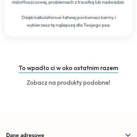
niskotłuszczowej, problemach z trzustką lub nadwadze.
Dzięki kalkulatorowi łatwiej porównasz karmy i
wybierzesz tę najlepszą dla Twojego psa.
Produkty
To wpadło ci w oko ostatnim razem
Pomiń karuzelę produktów
o
Produkty
Zobacz na produkty podobne!
statusie:
o
statusie:
Dane adresowe