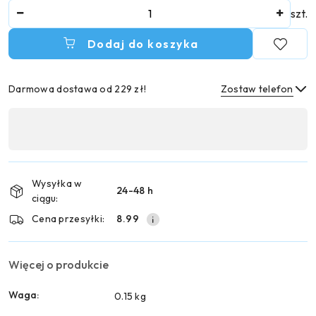
Ilość
szt.
Dodaj do koszyka
Darmowa dostawa od 229 zł!
Zostaw telefon
Dostępność
,
Wyślij
płatność
i
Wysyłka w
24-48 h
dostawa
ciągu:
Cena przesyłki:
8.99
Więcej o produkcie
Waga:
0.15 kg