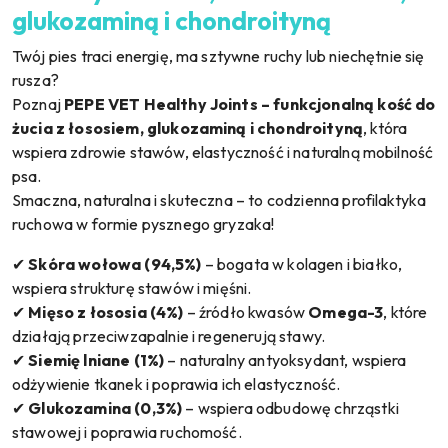
glukozaminą i chondroityną
Twój pies traci energię, ma sztywne ruchy lub niechętnie się
rusza?
Poznaj
PEPE VET Healthy Joints – funkcjonalną kość do
żucia z łososiem, glukozaminą i chondroityną
, która
wspiera zdrowie stawów, elastyczność i naturalną mobilność
psa.
Smaczna, naturalna i skuteczna – to codzienna profilaktyka
ruchowa w formie pysznego gryzaka!
✔
Skóra wołowa (94,5%)
– bogata w kolagen i białko,
wspiera strukturę stawów i mięśni.
✔
Mięso z łososia (4%)
– źródło kwasów
Omega-3
, które
działają przeciwzapalnie i regenerują stawy.
✔
Siemię lniane (1%)
– naturalny antyoksydant, wspiera
odżywienie tkanek i poprawia ich elastyczność.
✔
Glukozamina (0,3%)
– wspiera odbudowę chrząstki
stawowej i poprawia ruchomość.