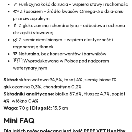
🦴 Funkcyjna kość do żucia – wspiera stawy i ruchomość
🐟 Z łososiem – źródło kwasów Omega-3 o działaniu
przeciwzapalnym
💊 Z glukozaminą i chondroityną – odbudowa i ochrona
chrząstki stawowej
🌿 Z siemieniem lnianym – wspiera elastyczność i
regenerację tkanek
🧡 Naturalna, bez konserwantów i barwników
🇵🇱 Wyprodukowana w Polsce pod nadzorem
weterynaryjnym
Skład:
skóra wołowa 94,5%, łosoś 4%, siemię lniane 1%,
glukozamina 0,3%, chondroityna 0,2%
Składniki analityczne:
białko 87,6%, tłuszcz 4,7%, popiół
4%, włókno 0,4%
Waga:
70 g |
Długość:
13,5 cm
Mini FAQ
Dla jakich psów polecana jest kość PEPE VET Healthy