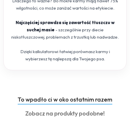
Dlaczego to ważne? Bo mokre karmy mają nawet 75%
wilgotności, co może zaniżać wartości na etykiecie.
Najczęściej sprawdza się zawartość tłuszczu w
suchej masie
- szczególnie przy diecie
niskotłuszczowej, problemach z trzustką lub nadwadze.
Dzięki kalkulatorowi łatwiej porównasz karmy i
wybierzesz tę najlepszą dla Twojego psa.
Produkty
To wpadło ci w oko ostatnim razem
Pomiń karuzelę produktów
o
Produkty
Zobacz na produkty podobne!
statusie:
o
statusie: