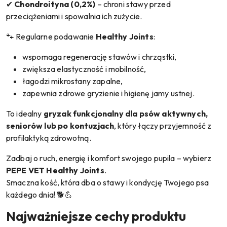
✔
Chondroityna (0,2%)
– chroni stawy przed
przeciążeniami i spowalnia ich zużycie.
🐾 Regularne podawanie
Healthy Joints
:
wspomaga regenerację stawów i chrząstki,
zwiększa elastyczność i mobilność,
łagodzi mikrostany zapalne,
zapewnia zdrowe gryzienie i higienę jamy ustnej.
To idealny
gryzak funkcjonalny dla psów aktywnych,
seniorów lub po kontuzjach
, który łączy przyjemność z
profilaktyką zdrowotną.
Zadbaj o ruch, energię i komfort swojego pupila – wybierz
PEPE VET Healthy Joints
.
Smaczna kość, która dba o stawy i kondycję Twojego psa
każdego dnia! 🐕💪
Najważniejsze cechy produktu