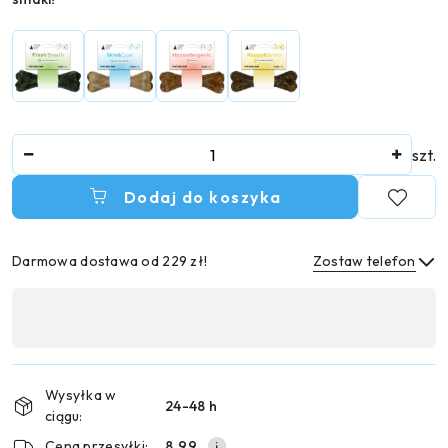
Ilość
szt.
Dodaj do koszyka
Darmowa dostawa od 229 zł!
Zostaw telefon
Dostępność
,
Wyślij
płatność
i
Wysyłka w
24-48 h
dostawa
ciągu:
Cena przesyłki:
8.99