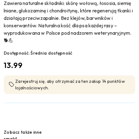
Zawiera naturalne składniki: skórę wołową, łososia, siemię
lniane, glukozaminę i chondroitynę, które regenerują tkanki i
działają przeciwzapalnie. Bez klejów, barwników i
konserwantów. Naturalna kość dla psa każdej rasy –
wyprodukowana w Polsce pod nadzorem weterynaryjnym.
🐕💪
Dostępność:
Średnia dostępność
cena:
13.99
Zarejestruj się, aby otrzymać za ten zakup 14 punktów
lojalnościowych.
Wariant
Zobacz także inne
smaki!