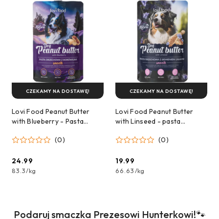
CZEKAMY NA DOSTAWĘ!
CZEKAMY NA DOSTAWĘ!
Lovi Food Peanut Butter
Lovi Food Peanut Butter
with Blueberry - Pasta
with Linseed - pasta
Orzechowa dla Psa z
orzechowa dla psa z
(0)
(0)
Borówkami - 300g
siemieniem lnianym - 300g
24.99
19.99
Cena:
Cena:
83.3
/
kg
66.63
/
kg
Produkty
Podaruj smaczka Prezesowi Hunterkowi!🐾