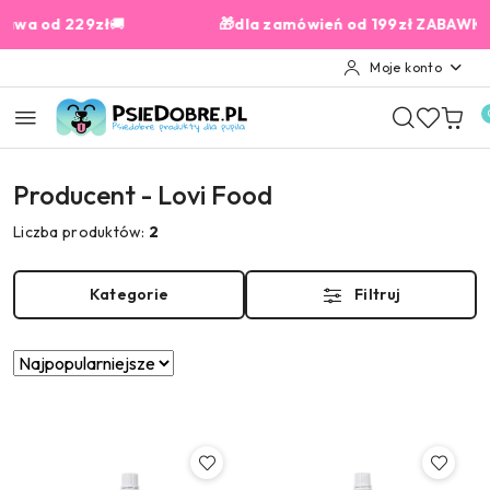
Przejdź do treści głównej
Przejdź do wyszukiwarki
Przejdź do moje konto
Przejdź do menu głównego
Przejdź do stopki
od 229zł
🚚
🎁dla zamówień od 199zł ZABAWKA GRA
Moje konto
Producent - Lovi Food
Liczba produktów:
2
Kategorie
Filtruj
Zastosowano
Sortuj
według
sortowanie:
Najpopularniejsze.