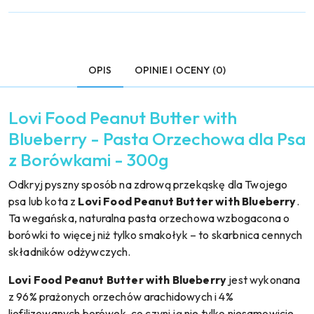
OPIS
OPINIE I OCENY (0)
Lovi Food Peanut Butter with
Blueberry - Pasta Orzechowa dla Psa
z Borówkami - 300g
Odkryj pyszny sposób na zdrową przekąskę dla Twojego
psa lub kota z
Lovi Food Peanut Butter with Blueberry
.
Ta wegańska, naturalna pasta orzechowa wzbogacona o
borówki to więcej niż tylko smakołyk – to skarbnica cennych
składników odżywczych.
Lovi Food Peanut Butter with Blueberry
jest wykonana
z 96% prażonych orzechów arachidowych i 4%
liofilizowanych borówek, co czyni ją nie tylko niesamowicie