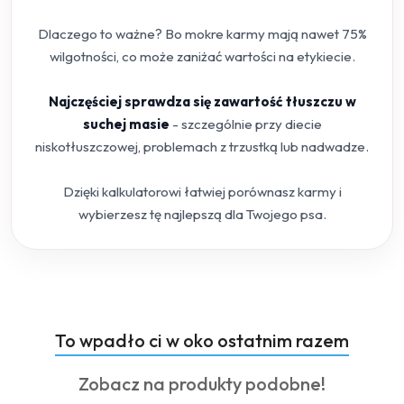
Dlaczego to ważne? Bo mokre karmy mają nawet 75%
wilgotności, co może zaniżać wartości na etykiecie.
Najczęściej sprawdza się zawartość tłuszczu w
suchej masie
- szczególnie przy diecie
niskotłuszczowej, problemach z trzustką lub nadwadze.
Dzięki kalkulatorowi łatwiej porównasz karmy i
wybierzesz tę najlepszą dla Twojego psa.
Produkty
To wpadło ci w oko ostatnim razem
Pomiń karuzelę produktów
o
Produkty
Zobacz na produkty podobne!
statusie: