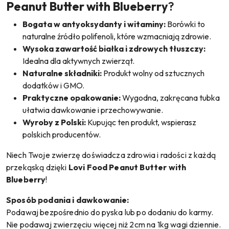
Peanut Butter with Blueberry
?
Bogata w antyoksydanty i witaminy:
Borówki to
naturalne źródło polifenoli, które wzmacniają zdrowie.
Wysoka zawartość białka i zdrowych tłuszczy:
Idealna dla aktywnych zwierząt.
Naturalne składniki:
Produkt wolny od sztucznych
dodatków i GMO.
Praktyczne opakowanie:
Wygodna, zakręcana tubka
ułatwia dawkowanie i przechowywanie.
Wyroby z Polski:
Kupując ten produkt, wspierasz
polskich producentów.
Niech Twoje zwierzę doświadcza zdrowia i radości z każdą
przekąską dzięki
Lovi Food Peanut Butter with
Blueberry
!
Sposób podania i dawkowanie:
Podawaj bezpośrednio do pyska lub po dodaniu do karmy.
Nie podawaj zwierzęciu więcej niż 2cm na 1kg wagi dziennie.