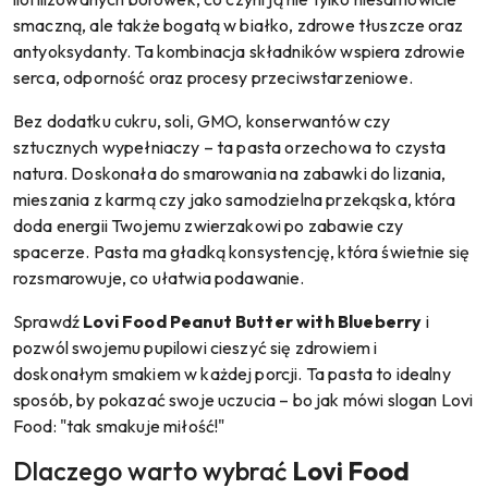
smaczną, ale także bogatą w białko, zdrowe tłuszcze oraz
antyoksydanty. Ta kombinacja składników wspiera zdrowie
serca, odporność oraz procesy przeciwstarzeniowe.
Bez dodatku cukru, soli, GMO, konserwantów czy
sztucznych wypełniaczy – ta pasta orzechowa to czysta
natura. Doskonała do smarowania na zabawki do lizania,
mieszania z karmą czy jako samodzielna przekąska, która
doda energii Twojemu zwierzakowi po zabawie czy
spacerze. Pasta ma gładką konsystencję, która świetnie się
rozsmarowuje, co ułatwia podawanie.
Sprawdź
Lovi Food Peanut Butter with Blueberry
i
pozwól swojemu pupilowi cieszyć się zdrowiem i
doskonałym smakiem w każdej porcji. Ta pasta to idealny
sposób, by pokazać swoje uczucia – bo jak mówi slogan Lovi
Food: "tak smakuje miłość!"
Dlaczego warto wybrać
Lovi Food