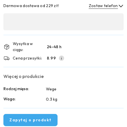
Darmowa dostawa od 229 zł!
Zostaw telefon
Dostępność
,
Wyślij
płatność
i
Wysyłka w
24-48 h
dostawa
ciągu:
Cena przesyłki:
8.99
Więcej o produkcie
Rodzaj mięsa:
Wege
Waga:
0.3 kg
Zapytaj o produkt