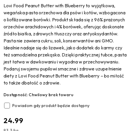
Lovi Food Peanut Butter with Blueberry to wyjątkowa,
wegańska pasta orzechowa dla psów i kotów, wzbogacona
o liofilizowane borówki. Produkt składa się z 96% prażonych
orzechów arachidowych i 4% borówek, oferując doskonałe
źródło białka, zdrowych tłuszczy oraz antyoksydantów.
Pasta nie zawiera cukru, soli, konserwantów ani GMO.
Idealnie nadaje się do lizawek, jako dodatek do karmy czy
też samodzielna przekąska. Dzięki praktycznej tubce, pasta
jest łatwa w dawkowaniu i wygodna w przechowywaniu.
Podaruj swojemu pupilowi smaczne i zdrowe uzupełnienie
diety z Lovi Food Peanut Butter with Blueberry – bo miłość
to także dbałość o zdrowie.
Dostępność:
Chwilowy brak towaru
Powiadom gdy produkt będzie dostępny
cena:
24.99
83.3
/
kg