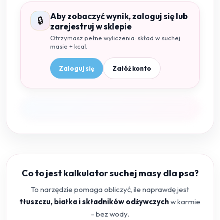
Aby zobaczyć wynik, zaloguj się lub
🔒
zarejestruj w sklepie
Otrzymasz pełne wyliczenia: skład w suchej
masie + kcal.
Zaloguj się
Załóż konto
Co to jest kalkulator suchej masy dla psa?
To narzędzie pomaga obliczyć, ile naprawdę jest
tłuszczu, białka i składników odżywczych
w karmie
- bez wody.