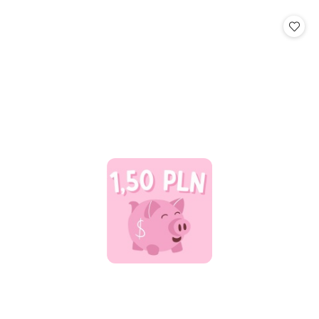
o
statusie: