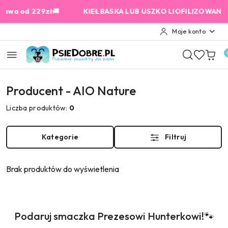
Przejdź do treści głównej
Przejdź do wyszukiwarki
Przejdź do moje konto
Przejdź do menu głównego
Przejdź do stopki
 od 229zł
🚚
KIEŁBASKA LUB USZKO LIOFILIZOWANE od 15
Moje konto
Producent - AIO Nature
Liczba produktów:
0
Kategorie
Filtruj
Brak produktów do wyświetlenia
Produkty
Podaruj smaczka Prezesowi Hunterkowi!🐾
Pomiń karuzelę produktów