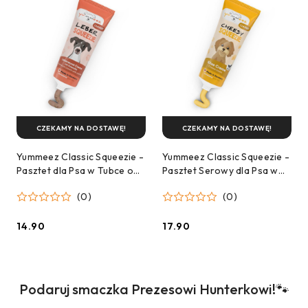
CZEKAMY NA DOSTAWĘ!
CZEKAMY NA DOSTAWĘ!
Yummeez Classic Squeezie -
Yummeez Classic Squeezie -
Pasztet dla Psa w Tubce o
Pasztet Serowy dla Psa w
Smaku Wątróbki - 75g
Tubce - 75g
(0)
(0)
14.90
17.90
Cena:
Cena:
Produkty
Podaruj smaczka Prezesowi Hunterkowi!🐾
Pomiń karuzelę produktów
o