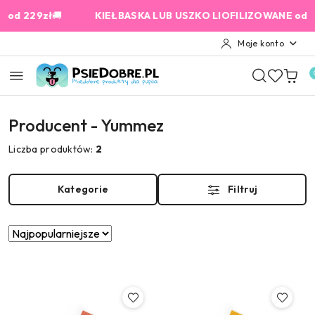
Przejdź do treści głównej
Przejdź do wyszukiwarki
Przejdź do moje konto
Przejdź do menu głównego
Przejdź do stopki
229zł
🚚
KIEŁBASKA LUB USZKO LIOFILIZOWANE od 159 zł
Moje konto
Producent - Yummez
Liczba produktów:
2
Kategorie
Filtruj
Zastosowano
Sortuj
według
sortowanie:
Najpopularniejsze.