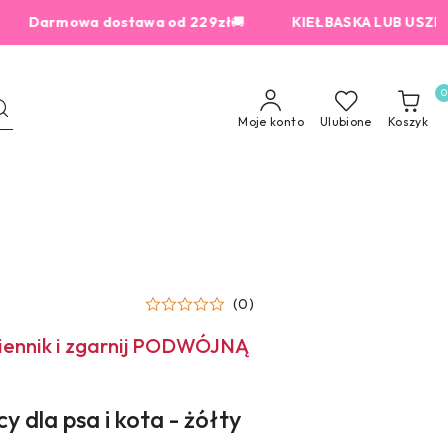
rmowa dostawa od 229zł
🚚
KIEŁBASKA LUB USZKO LIOFI
0
Moje konto
Ulubione
Koszyk
(0)
miennik i zgarnij PODWÓJNĄ
 dla psa i kota - żółty