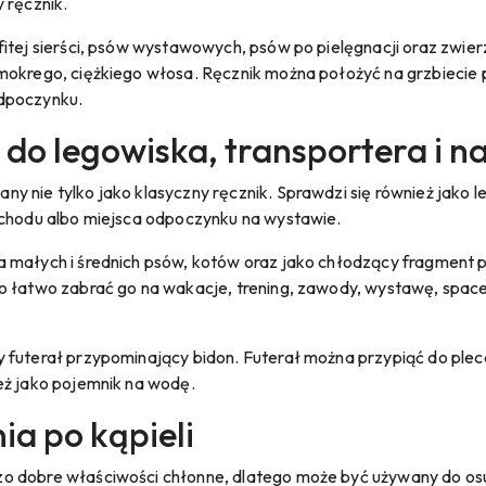
 ręcznik.
itej sierści, psów wystawowych, psów po pielęgnacji oraz zwierz
mokrego, ciężkiego włosa. Ręcznik można położyć na grzbiecie p
dpoczynku.
do legowiska, transportera i n
y nie tylko jako klasyczny ręcznik. Sprawdzi się również jako 
ochodu albo miejsca odpoczynku na wystawie.
a małych i średnich psów, kotów oraz jako chłodzący fragment 
o łatwo zabrać go na wakacje, trening, zawody, wystawę, space
 futerał przypominający bidon. Futerał można przypiąć do pleca
eż jako pojemnik na wodę.
ia po kąpieli
 dobre właściwości chłonne, dlatego może być używany do osusz