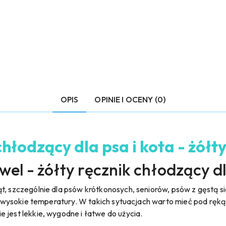
OPIS
OPINIE I OCENY (0)
chłodzący dla psa i kota - żół
el - żółty ręcznik chłodzący dl
t, szczególnie dla psów krótkonosych, seniorów, psów z gęstą s
szą wysokie temperatury. W takich sytuacjach warto mieć pod ręk
 jest lekkie, wygodne i łatwe do użycia.