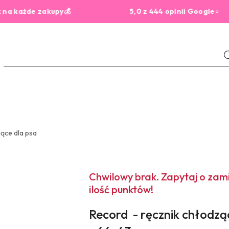
de zakupy💰
5,0 z 444 opinii Google
⭐
Da
ące dla psa
Chwilowy brak. Zapytaj o za
ilość punktów!
Record - ręcznik chłodzący