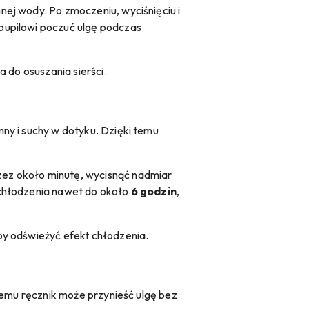
nej wody. Po zmoczeniu, wyciśnięciu i
pupilowi poczuć ulgę podczas
 do osuszania sierści.
ny i suchy w dotyku. Dzięki temu
zez około minutę, wycisnąć nadmiar
 chłodzenia nawet do około
6 godzin
,
by odświeżyć efekt chłodzenia.
temu ręcznik może przynieść ulgę bez