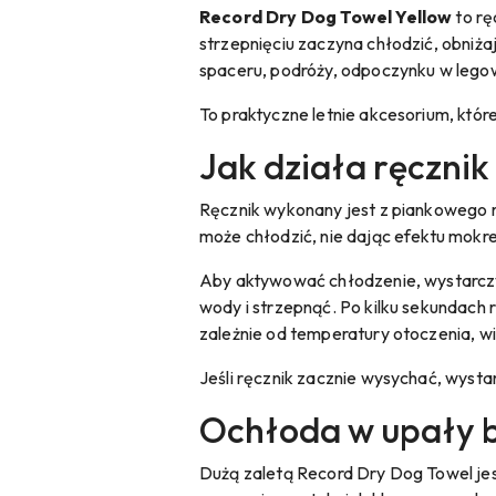
Record Dry Dog Towel Yellow
to rę
strzepnięciu zaczyna chłodzić, obniż
spaceru, podróży, odpoczynku w legow
To praktyczne letnie akcesorium, któr
Jak działa ręczni
Ręcznik wykonany jest z piankowego m
może chłodzić, nie dając efektu mokrej,
Aby aktywować chłodzenie, wystarczy
wody i strzepnąć. Po kilku sekundach
zależnie od temperatury otoczenia, wi
Jeśli ręcznik zacznie wysychać, wyst
Ochłoda w upały b
Dużą zaletą Record Dry Dog Towel jest