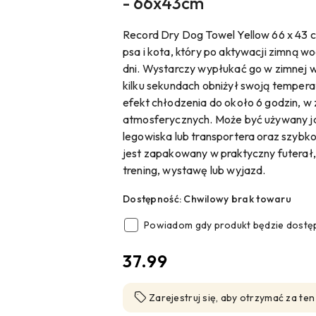
- 66x43cm
Record Dry Dog Towel Yellow 66 x 43 c
psa i kota, który po aktywacji zimną 
dni. Wystarczy wypłukać go w zimnej w
kilku sekundach obniżył swoją tempera
efekt chłodzenia do około 6 godzin, w
atmosferycznych. Może być używany j
legowiska lub transportera oraz szybko
jest zapakowany w praktyczny futerał,
trening, wystawę lub wyjazd.
Dostępność:
Chwilowy brak towaru
Powiadom gdy produkt będzie dostę
cena:
37.99
Zarejestruj się, aby otrzymać za te