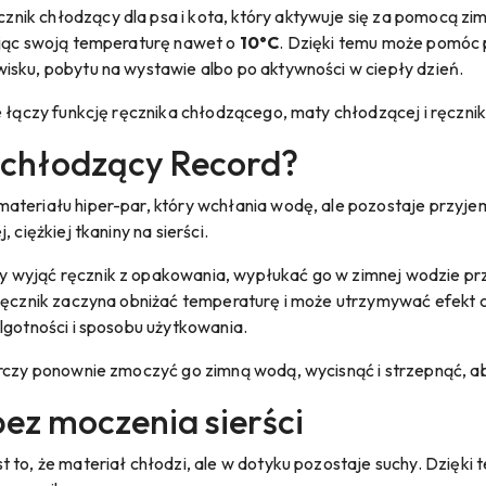
cznik chłodzący dla psa i kota, który aktywuje się za pomocą zim
ając swoją temperaturę nawet o
10°C
. Dzięki temu może pomóc 
isku, pobytu na wystawie albo po aktywności w ciepły dzień.
e łączy funkcję ręcznika chłodzącego, maty chłodzącej i ręcznika
k chłodzący Record?
ateriału hiper-par, który wchłania wodę, ale pozostaje przyjem
 ciężkiej tkaniny na sierści.
 wyjąć ręcznik z opakowania, wypłukać go w zimnej wodzie pr
 ręcznik zaczyna obniżać temperaturę i może utrzymywać efekt
lgotności i sposobu użytkowania.
arczy ponownie zmoczyć go zimną wodą, wycisnąć i strzepnąć, a
ez moczenia sierści
 to, że materiał chłodzi, ale w dotyku pozostaje suchy. Dzięki 