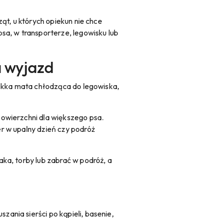
ąt, u których opiekun nie chce
sa, w transporterze, legowisku lub
a wyjazd
lekka mata chłodząca do legowiska,
powierzchni dla większego psa.
r w upalny dzień czy podróż
ka, torby lub zabrać w podróż, a
ania sierści po kąpieli, basenie,