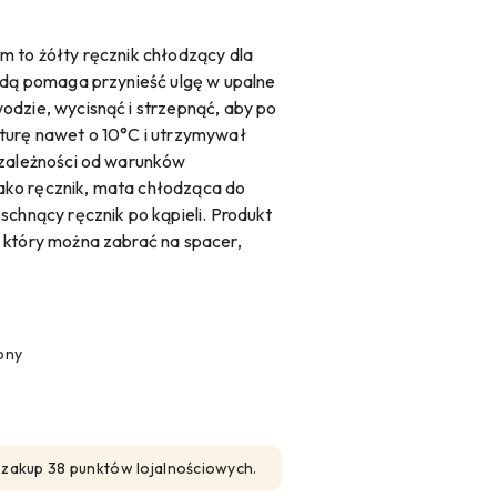
m to żółty ręcznik chłodzący dla
wodą pomaga przynieść ulgę w upalne
odzie, wycisnąć i strzepnąć, aby po
turę nawet o 10°C i utrzymywał
 zależności od warunków
ako ręcznik, mata chłodząca do
schnący ręcznik po kąpieli. Produkt
 który można zabrać na spacer,
pny
n zakup 38 punktów lojalnościowych.