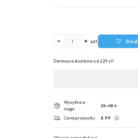
Ilość
szt.
Dod
Darmowa dostawa od 229 zł!
Dostępność
,
płatność
i
Wysyłka w
24-48 h
ciągu:
dostawa
Cena przesyłki:
8.99
Więcej o produkcie