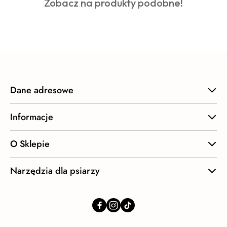
Produkty
Zobacz na produkty podobne!
statusie:
o
statusie:
Dane adresowe
Informacje
O Sklepie
Narzędzia dla psiarzy