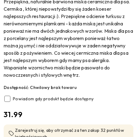
Przepiękna, naturalnie barwiona miska ceramiczna dla psa.
Cermika , której niepowstydziłby się żaden koeser
najlepsszych restauracji :). Przepiękne odcienie turkusu z
nierównomiernymi plamkami - każda miska jest unikalna
ponieważ nie ma dwóch jednakowych wzorów. Miska dla psa
z porcelany jest najlepszym wyborem ponieważ łatwo
można ją umyć i nie oddziałowywuje w zaden negatywny
sposób z pożywieniem. Co wiecej cermiczna miska dla psa
jest najlepszym wyborem gdy mamy psa alergika.
Wspaniałe wzornictwo miski będzie pasowało do
nowoczzesnych i stylowych wnętrz.
Dostępność:
Chwilowy brak towaru
Powiadom gdy produkt będzie dostępny
cena:
31.99
Zarejestruj się, aby otrzymać za ten zakup 32 punktów
lojalnościowych.