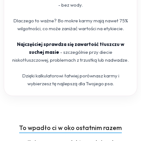
- bez wody.
Dlaczego to ważne? Bo mokre karmy mają nawet 75%
wilgotności, co może zaniżać wartości na etykiecie.
Najczęściej sprawdza się zawartość tłuszczu w
suchej masie
- szczególnie przy diecie
niskotłuszczowej, problemach z trzustką lub nadwadze.
Dzięki kalkulatorowi łatwiej porównasz karmy i
wybierzesz tę najlepszą dla Twojego psa.
Produkty
To wpadło ci w oko ostatnim razem
Pomiń karuzelę produktów
o