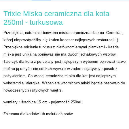
Trixie Miska ceramiczna dla kota
250ml - turkusowa
Przepiękna, naturalnie barwiona miska ceramiczna dla koa. Cermika ,
której niepowstydziłby się żaden koneser najlepszych restauracji :).
Przepiękne odcienie turkusu z nierównomiernymi plamkami - każda
miska jest unikalna ponieważ nie ma dwóch jednakowych wzorów.
Talerzyk dla kota z porcelany jest najlepszym wyborem ponieważ łatwo
można ją umyć i nie oddziałowywuje w zaden negatywny sposób z
pożywieniem. Co wiecej cermiczna miska dla kot jest najlepszym
wyboremdla alergika. Wspaniałe wzornictwo miski będzie pasowało do
nowoczesnych i stylowych wnętrz.
wymiary : średnica 15 cm - pojemność 250ml
Zalecana dla kotków lub malutkich psów