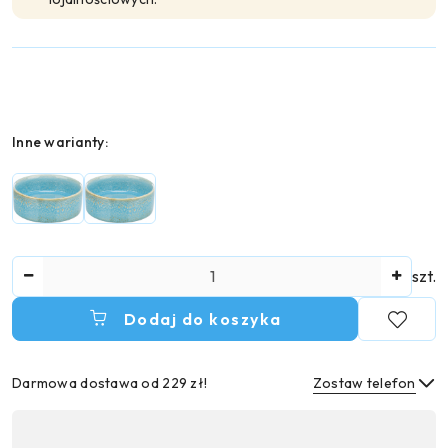
Wariant
Inne warianty:
Ilość
szt.
Dodaj do koszyka
Darmowa dostawa od 229 zł!
Zostaw telefon
Dostępność