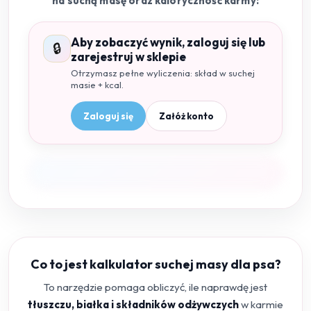
na suchą masę oraz kaloryczność karmy:
Aby zobaczyć wynik, zaloguj się lub
🔒
zarejestruj w sklepie
Otrzymasz pełne wyliczenia: skład w suchej
masie + kcal.
Zaloguj się
Załóż konto
Co to jest kalkulator suchej masy dla psa?
To narzędzie pomaga obliczyć, ile naprawdę jest
tłuszczu, białka i składników odżywczych
w karmie