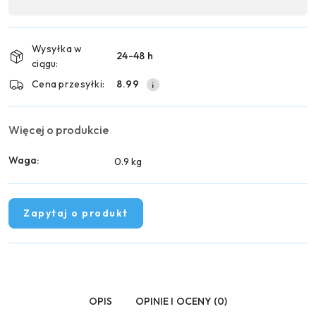
,
Wyślij
płatność
i
Wysyłka w
24-48 h
dostawa
ciągu:
Cena przesyłki:
8.99
Więcej o produkcie
Waga:
0.9 kg
Zapytaj o produkt
OPIS
OPINIE I OCENY (0)