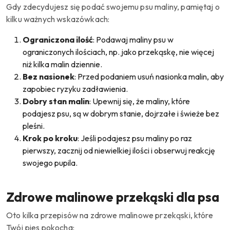
Gdy zdecydujesz się podać swojemu psu maliny, pamiętaj o
kilku ważnych wskazówkach:
Ograniczona ilość
: Podawaj maliny psu w
ograniczonych ilościach, np. jako przekąskę, nie więcej
niż kilka malin dziennie.
Bez nasionek
: Przed podaniem usuń nasionka malin, aby
zapobiec ryzyku zadławienia.
Dobry stan malin
: Upewnij się, że maliny, które
podajesz psu, są w dobrym stanie, dojrzałe i świeże bez
pleśni.
Krok po kroku
: Jeśli podajesz psu maliny po raz
pierwszy, zacznij od niewielkiej ilości i obserwuj reakcję
swojego pupila.
Zdrowe malinowe przekąski dla psa
Oto kilka przepisów na zdrowe malinowe przekąski, które
Twój pies pokocha: