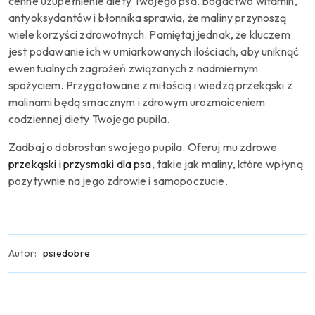
cenne uzupełnienie diety Twojego psa. Bogactwo witamin,
antyoksydantów i błonnika sprawia, że maliny przynoszą
wiele korzyści zdrowotnych.
Pamiętaj jednak, że kluczem
jest podawanie ich w umiarkowanych ilościach, aby uniknąć
ewentualnych zagrożeń związanych z nadmiernym
spożyciem.
Przygotowane z miłością i wiedzą przekąski z
malinami będą smacznym i zdrowym urozmaiceniem
codziennej diety Twojego pupila.
Zadbaj o dobrostan swojego pupila.
Oferuj mu zdrowe
przekąski i przysmaki dla psa
, takie jak maliny, które wpłyną
pozytywnie na jego zdrowie i samopoczucie.
Autor:
psiedobre