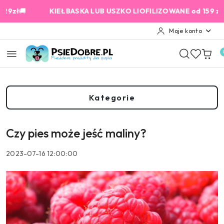
Przejdź do treści głównej
Przejdź do wyszukiwarki
Przejdź do moje konto
Przejdź do menu głównego
Przejdź do stopki
🚚
KIEŁBASKA LUB USZKO LIOFILIZOWANE od 159 zł GRAT
Moje konto
Kategorie
Czy pies może jeść maliny?
2023-07-16 12:00:00