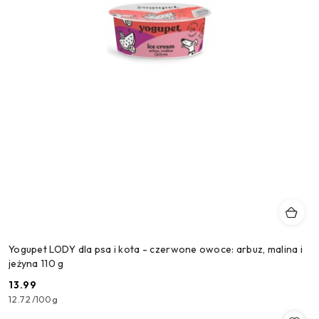
Yogupet LODY dla psa i kota - czerwone owoce: arbuz, malina i
jeżyna 110 g
13.99
Cena:
12.72
/
100g