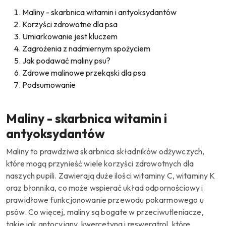
Maliny - skarbnica
witamin i antyoksydantów
Korzyści zdrowotne dla psa
Umiarkowanie jest kluczem
Zagrożenia z nadmiernym spożyciem
Jak podawać maliny psu?
Zdrowe malinowe przekąski dla psa
Podsumowanie
Maliny - skarbnica
witamin i
antyoksydantów
Maliny to prawdziwa skarbnica składników odżywczych,
które mogą przynieść wiele korzyści zdrowotnych dla
naszych pupili.
Zawierają duże ilości witaminy C, witaminy K
oraz błonnika, co może wspierać układ odpornościowy i
prawidłowe funkcjonowanie przewodu pokarmowego u
psów.
Co więcej, maliny są bogate w przeciwutleniacze,
takie jak antocyjany, kwercetyna i resweratrol, które