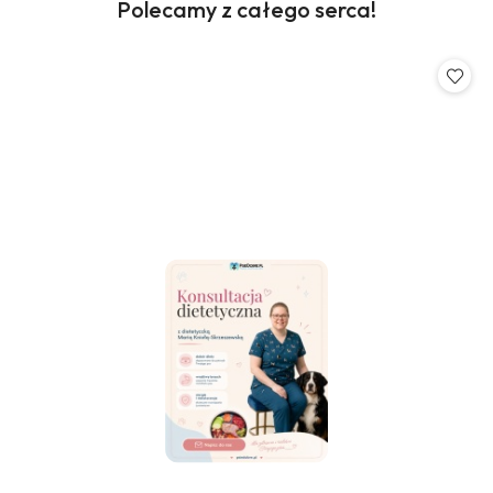
Produkty
Polecamy z całego serca!
Pomiń karuzelę produktów
o
statusie: