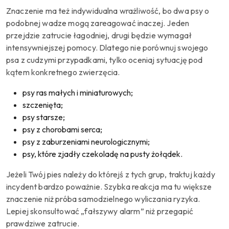
Znaczenie ma też indywidualna wrażliwość, bo dwa psy o
podobnej wadze mogą zareagować inaczej. Jeden
przejdzie zatrucie łagodniej, drugi będzie wymagał
intensywniejszej pomocy. Dlatego nie porównuj swojego
psa z cudzymi przypadkami, tylko oceniaj sytuację pod
kątem konkretnego zwierzęcia.
psy ras małych i miniaturowych;
szczenięta;
psy starsze;
psy z chorobami serca;
psy z zaburzeniami neurologicznymi;
psy, które zjadły czekoladę na pusty żołądek.
Jeżeli Twój pies należy do którejś z tych grup, traktuj każdy
incydent bardzo poważnie. Szybka reakcja ma tu większe
znaczenie niż próba samodzielnego wyliczania ryzyka.
Lepiej skonsultować „fałszywy alarm” niż przegapić
prawdziwe zatrucie.