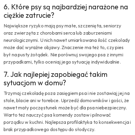
6. Które psy są najbardziej narażone na
ciężkie zatrucie?
Największe ryzyko mają psy małe, szczenięta, seniorzy
oraz zwierzęta z chorobami serca lub zaburzeniami
neurologicznymi. U nich nawet umiarkowana ilość czekolady
może dać wyraźne objawy. Znaczenie ma też to, czy pies
był na pusty żołądek. Nie porównuj swojego psa z innymi
przypadkami, tylko oceniaj jego sytuację indywidualnie.
7. Jak najlepiej zapobiegać takim
sytuacjom w domu?
Trzymaj czekoladę poza zasięgiem psa i nie zostawiaj jej na
stole, blacie ani w torebce. Uprzedź domowników i gości, że
nawet mały poczęstunek może być dla psa niebezpieczny.
Warto też nauczyć psa komendy zostaw i pilnować
porządku w kuchni. Najlepsza profilaktyka to konsekwencja i
brak przypadkowego dostępu do słodyczy.