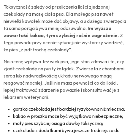
Toksyczność zależy od przeliczenia ilości zjedzonej
czekolady na masę ciała psa. Dla małego psa nawet
niewielki kawałek może dać objawy, a u dużego zwierzęcia
ta sama porcja bywa mniej odczuwalna.
Im wyższa
zawartość kakao, tym szybciej rośnie zagrożenie
. Z
tego powodu przy ocenie sytuacji nie wystarczy wiedzieć,
że pies „zjadł trochę czekolady”.
Na ocenę wpływa też wiek psa, jego stan zdrowia i to, czy
zjadł czekoladę na pusty żołądek. Zwierzęta z chorobami
serca lub nadwrażliwością układu nerwowego mogą
reagować mocniej. Jeśli nie masz pewności co do ilości,
lepiej traktować zdarzenie poważnie i skonsultować je z
lekarzem weterynarii.
gorzka czekolada jest bardziej ryzykowna niż mleczna;
kakao w proszku może być wyjątkowo niebezpieczne;
mały pies szybciej osiąga dawkę toksyczną;
czekolada z dodatkami bywa jeszcze trudniejsza do