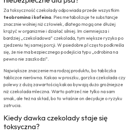
niebezpieczne dla psa?
Za toksyczność czekolady odpowiada przede wszystkim
teobromina i kofeina
. Pies metabolizuje te substancje
znacznie wolniej niż człowiek, dlatego mogą one dłużej
krążyć w organizmie i działać silniej. Im ciemniejsza i
bardziej „czekoladowa” czekolada, tym większe ryzyko po
zjedzeniu tej samej porcji. W psiedobre.pl często podkreśla
się, że nie ma bezpiecznego podejścia typu „odrobina na
pewno nie zaszkodzi”.
Największe znaczenie ma rodzaj produktu, bo tabliczka
tabliczce nierówna. Kakao w proszku, gorzka czekolada czy
polewy z dużą zawartością kakao bywają dużo groźniejsze
niż czekolada mleczna. Warto patrzeć nie tylko na sam
smak, ale też na skład, bo to właśnie on decyduje o ryzyku
zatrucia.
Kiedy dawka czekolady staje się
toksyczna?