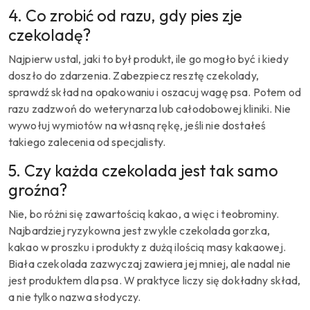
4. Co zrobić od razu, gdy pies zje
czekoladę?
Najpierw ustal, jaki to był produkt, ile go mogło być i kiedy
doszło do zdarzenia. Zabezpiecz resztę czekolady,
sprawdź skład na opakowaniu i oszacuj wagę psa. Potem od
razu zadzwoń do weterynarza lub całodobowej kliniki. Nie
wywołuj wymiotów na własną rękę, jeśli nie dostałeś
takiego zalecenia od specjalisty.
5. Czy każda czekolada jest tak samo
groźna?
Nie, bo różni się zawartością kakao, a więc i teobrominy.
Najbardziej ryzykowna jest zwykle czekolada gorzka,
kakao w proszku i produkty z dużą ilością masy kakaowej.
Biała czekolada zazwyczaj zawiera jej mniej, ale nadal nie
jest produktem dla psa. W praktyce liczy się dokładny skład,
a nie tylko nazwa słodyczy.