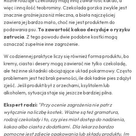
Różne rodzaje czekolady mają inną zawartość kakao, a
więc i inną ilość teobrominy. Czekolada gorzka zwykle jest
znacznie groźniejsza niż mleczna, a biała najczęściej
zawiera jej bardzo mało, choć nie jest produktem do
podawania psu.
To zawartość kakao decyduje o ryzyku
zatrucia
. Z tego powodu dwie podobne kostki mogą
oznaczać zupełnie inne zagrożenie.
W codziennej praktyce liczy się również forma produktu, bo
kremy, ciasta i desery mogą zawierać nie tylko czekoladę,
ale też inne składniki obciążające układ pokarmowy. Często
problemem jest też brak pewności, ile dokładnie pies zdążył
zjeść. Jeśli produkt był z orzechami, ksylitolem lub
alkoholem, sytuacja staje się jeszcze bardziej pilna.
Ekspert radzi:
"Przy ocenie zagrożenia nie patrz
wyłącznie na liczbę kostek. Ważne są też gramatura,
rodzaj czekolady i to, czy pies miał dostęp do nadzienia,
kakao albo ciasta z dodatkami. Dla lekarza bardzo
pomocne jest zdjęcie opakowania lub składu produktu. Im