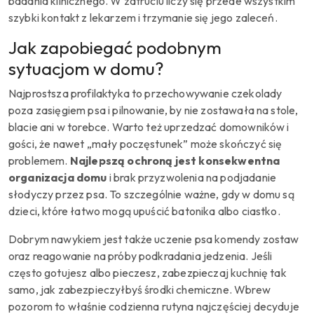
badania klinicznego. W zatruciu liczy się przede wszystkim
szybki kontakt z lekarzem i trzymanie się jego zaleceń.
Jak zapobiegać podobnym
sytuacjom w domu?
Najprostsza profilaktyka to przechowywanie czekolady
poza zasięgiem psa i pilnowanie, by nie zostawała na stole,
blacie ani w torebce. Warto też uprzedzać domowników i
gości, że nawet „mały poczęstunek” może skończyć się
problemem.
Najlepszą ochroną jest konsekwentna
organizacja domu
i brak przyzwolenia na podjadanie
słodyczy przez psa. To szczególnie ważne, gdy w domu są
dzieci, które łatwo mogą upuścić batonika albo ciastko.
Dobrym nawykiem jest także uczenie psa komendy zostaw
oraz reagowanie na próby podkradania jedzenia. Jeśli
często gotujesz albo pieczesz, zabezpieczaj kuchnię tak
samo, jak zabezpieczyłbyś środki chemiczne. Wbrew
pozorom to właśnie codzienna rutyna najczęściej decyduje