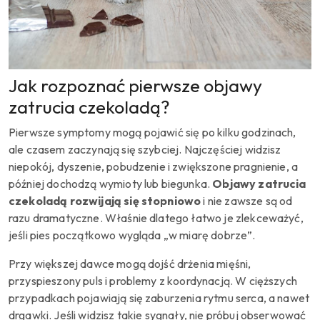
Jak rozpoznać pierwsze objawy
zatrucia czekoladą?
Pierwsze symptomy mogą pojawić się po kilku godzinach,
ale czasem zaczynają się szybciej. Najczęściej widzisz
niepokój, dyszenie, pobudzenie i zwiększone pragnienie, a
później dochodzą wymioty lub biegunka.
Objawy zatrucia
czekoladą rozwijają się stopniowo
i nie zawsze są od
razu dramatyczne. Właśnie dlatego łatwo je zlekceważyć,
jeśli pies początkowo wygląda „w miarę dobrze”.
Przy większej dawce mogą dojść drżenia mięśni,
przyspieszony puls i problemy z koordynacją. W cięższych
przypadkach pojawiają się zaburzenia rytmu serca, a nawet
drgawki. Jeśli widzisz takie sygnały, nie próbuj obserwować