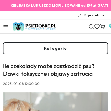
Przejdź do treści głównej
Przejdź do wyszukiwarki
Przejdź do moje konto
Przejdź do menu głównego
Przejdź do stopki
EŁBASKA LUB USZKO LIOFILIZOWANE od 159 zł GRATIS!
2% C
Moje konto
Kategorie
Ile czekolady może zaszkodzić psu?
Dawki toksyczne i objawy zatrucia
2023-01-08 12:00:00