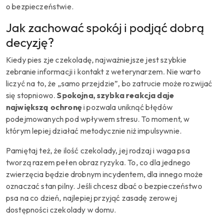
o bezpieczeństwie.
Jak zachować spokój i podjąć dobrą
decyzję?
Kiedy pies zje czekoladę, najważniejsze jest szybkie
zebranie informacji i kontakt z weterynarzem. Nie warto
liczyć na to, że „samo przejdzie”, bo zatrucie może rozwijać
się stopniowo.
Spokojna, szybka reakcja daje
największą ochronę
i pozwala uniknąć błędów
podejmowanych pod wpływem stresu. To moment, w
którym lepiej działać metodycznie niż impulsywnie.
Pamiętaj też, że ilość czekolady, jej rodzaj i waga psa
tworzą razem pełen obraz ryzyka. To, co dla jednego
zwierzęcia będzie drobnym incydentem, dla innego może
oznaczać stan pilny. Jeśli chcesz dbać o bezpieczeństwo
psa na co dzień, najlepiej przyjąć zasadę zerowej
dostępności czekolady w domu.