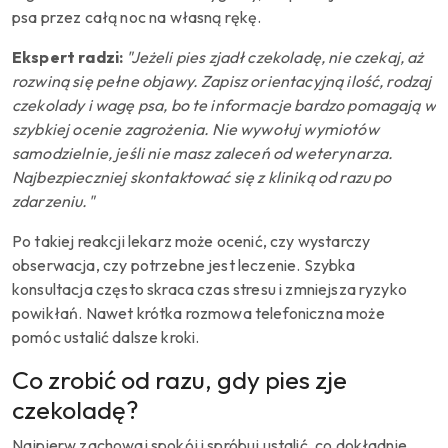
psa przez całą noc na własną rękę.
Ekspert radzi:
"Jeżeli pies zjadł czekoladę, nie czekaj, aż
rozwiną się pełne objawy. Zapisz orientacyjną ilość, rodzaj
czekolady i wagę psa, bo te informacje bardzo pomagają w
szybkiej ocenie zagrożenia. Nie wywołuj wymiotów
samodzielnie, jeśli nie masz zaleceń od weterynarza.
Najbezpieczniej skontaktować się z kliniką od razu po
zdarzeniu."
Po takiej reakcji lekarz może ocenić, czy wystarczy
obserwacja, czy potrzebne jest leczenie. Szybka
konsultacja często skraca czas stresu i zmniejsza ryzyko
powikłań. Nawet krótka rozmowa telefoniczna może
pomóc ustalić dalsze kroki.
Co zrobić od razu, gdy pies zje
czekoladę?
Najpierw zachowaj spokój i spróbuj ustalić, co dokładnie