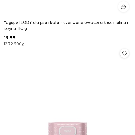
Yogupet LODY dla psa i kota - czerwone owoce: arbuz, malina i
jeżyna 110 g
13.99
Cena:
12.72
/
100g