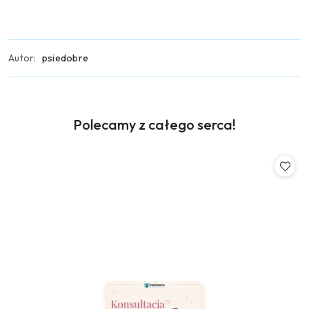
Autor:
psiedobre
Produkty
Polecamy z całego serca!
Pomiń karuzelę produktów
o
statusie: