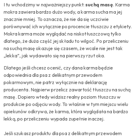
I tu wchodzimy w najważniejszy punkt:
suchą masę
. Karma
mokra zawiera bardzo dużo wody, a karma sucha ma jej
znacznie mniej. To oznacza, że nie da się uczciwie
porównywać ich wyłącznie po procencie tłuszczu z etykiety.
Mokra karma może wyglądać na niskotłuszczową tylko
dlatego, że duża część jej składu to wilgoć. Po przeliczeniu
na suchą masę okazuje się czasem, że wcale nie jest tak
„lekka”, jak wydawało się na pierwszy rzut oka.
Dlatego jeśli chcesz ocenić, czy dana karma będzie
odpowiednia dla psa z delikatnym przewodem
pokarmowym, nie patrz wyłącznie na deklarację
producenta. Najpierw przelicz zawartość tłuszczu na suchą
masę. Dopiero wtedy widzisz realny poziom tłuszczu w
produkcie po odjęciu wody. To właśnie w tym miejscu wielu
opiekunów odkrywa, że karma, która wyglądała na bardzo
lekką, po przeliczeniu wypada zupełnie inaczej.
Jeśli szukasz produktu dla psa z delikatnym przewodem