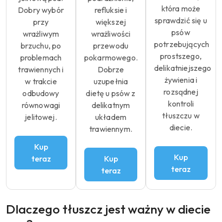
która może
Dobry wybór
refluksie i
sprawdzić się u
przy
większej
psów
wrażliwym
wrażliwości
potrzebujących
brzuchu, po
przewodu
prostszego,
problemach
pokarmowego.
delikatniejszego
trawiennych i
Dobrze
żywienia i
w trakcie
uzupełnia
rozsądnej
odbudowy
dietę u psów z
kontroli
równowagi
delikatnym
tłuszczu w
jelitowej.
układem
diecie.
trawiennym.
Kup
Kup
teraz
Kup
teraz
teraz
Dlaczego tłuszcz jest ważny w diecie