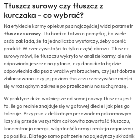
Tłuszcz surowy czy tłuszcz z
kurczaka - co wybrać?
Na etykiecie karmy opiekun psa najczęściej widzi parametr
tłuszcz surowy
. I tu bardzo łatwo o pomyłkę, bo wiele
osób zakłada, że ta jedna liczba wystarczy, żeby ocenić
produkt. W rzeczywistości to tylko część obrazu. Tłuszcz
surowy mówi, ile tłuszczu wykryto w analizie karmy, ale nie
odpowiada jeszcze na pytanie, czy dana dieta będzie
odpowiednia dla psa z wrażliwym brzuchem, czy jest dobrze
zbilansowana i czy jej poziom tłuszczu rzeczywiście mieści
się w rozsądnym zakresie po przeliczeniu na suchą masę.
W praktyce dużo ważniejsze od samej nazwy tłuszczu jest
to, ile go realnie znajduje się w gotowej diecie i jak pies go
toleruje. Przy psie z delikatnym przewodem pokarmowym
liczy się przede wszystkim całkowita zawartość tłuszczu,
koncentracja energii, wilgotność karmy i reakcja organizmu
po posiłku. Dlatego samo patrzenie na pojedynczy składnik