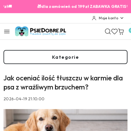
Przejdź do treści głównej
Przejdź do wyszukiwarki
Przejdź do moje konto
Przejdź do menu głównego
Przejdź do stopki

🎁dla zamówień od 199zł ZABAWKA GRATIS✨
Moje konto
Kategorie
Jak oceniać ilość tłuszczu w karmie dla
psa z wrażliwym brzuchem?
2026-04-19 21:10:00