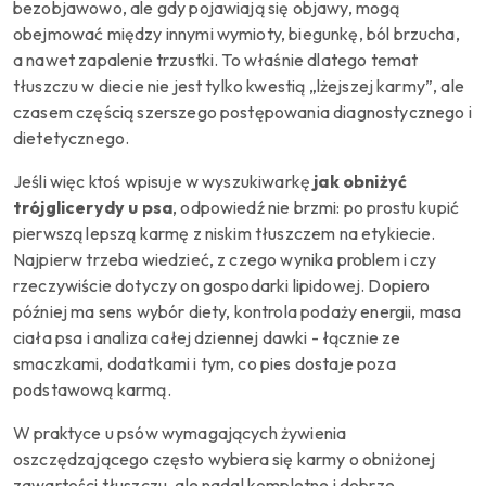
bezobjawowo, ale gdy pojawiają się objawy, mogą
obejmować między innymi wymioty, biegunkę, ból brzucha,
a nawet zapalenie trzustki. To właśnie dlatego temat
tłuszczu w diecie nie jest tylko kwestią „lżejszej karmy”, ale
czasem częścią szerszego postępowania diagnostycznego i
dietetycznego.
Jeśli więc ktoś wpisuje w wyszukiwarkę
jak obniżyć
trójglicerydy u psa
, odpowiedź nie brzmi: po prostu kupić
pierwszą lepszą karmę z niskim tłuszczem na etykiecie.
Najpierw trzeba wiedzieć, z czego wynika problem i czy
rzeczywiście dotyczy on gospodarki lipidowej. Dopiero
później ma sens wybór diety, kontrola podaży energii, masa
ciała psa i analiza całej dziennej dawki - łącznie ze
smaczkami, dodatkami i tym, co pies dostaje poza
podstawową karmą.
W praktyce u psów wymagających żywienia
oszczędzającego często wybiera się karmy o obniżonej
zawartości tłuszczu, ale nadal kompletne i dobrze