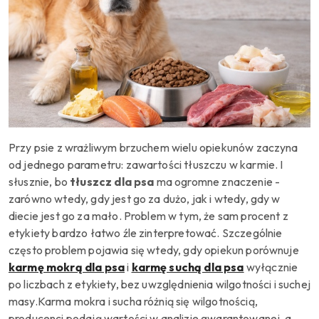
Przy psie z wrażliwym brzuchem wielu opiekunów zaczyna
od jednego parametru: zawartości tłuszczu w karmie. I
słusznie, bo
tłuszcz dla psa
ma ogromne znaczenie -
zarówno wtedy, gdy jest go za dużo, jak i wtedy, gdy w
diecie jest go za mało. Problem w tym, że sam procent z
etykiety bardzo łatwo źle zinterpretować. Szczególnie
często problem pojawia się wtedy, gdy opiekun porównuje
karmę mokrą dla psa
i
karmę suchą dla psa
wyłącznie
po liczbach z etykiety, bez uwzględnienia wilgotności i suchej
masy.Karma mokra i sucha różnią się wilgotnością,
producenci podają wartości w analizie gwarantowanej, a