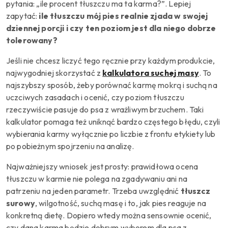
pytania: „ile procent tłuszczu ma ta karma?”. Lepiej
zapytać:
ile tłuszczu mój pies realnie zjada w swojej
dziennej porcji i czy ten poziom jest dla niego dobrze
tolerowany?
Jeśli nie chcesz liczyć tego ręcznie przy każdym produkcie,
najwygodniej skorzystać z
kalkulatora suchej masy
. To
najszybszy sposób, żeby porównać karmę mokrą i suchą na
uczciwych zasadach i ocenić, czy poziom tłuszczu
rzeczywiście pasuje do psa z wrażliwym brzuchem. Taki
kalkulator pomaga też uniknąć bardzo częstego błędu, czyli
wybierania karmy wyłącznie po liczbie z frontu etykiety lub
po pobieżnym spojrzeniu na analizę.
Najważniejszy wniosek jest prosty: prawidłowa ocena
tłuszczu w karmie nie polega na zgadywaniu ani na
patrzeniu na jeden parametr. Trzeba uwzględnić
tłuszcz
surowy
, wilgotność, suchą masę i to, jak pies reaguje na
konkretną dietę. Dopiero wtedy można sensownie ocenić,
czy dana karma będzie dobrym wyborem dla psa z