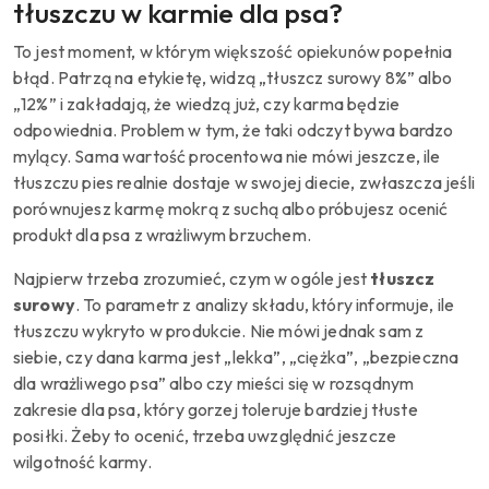
tłuszczu w karmie dla psa?
To jest moment, w którym większość opiekunów popełnia
błąd. Patrzą na etykietę, widzą „tłuszcz surowy 8%” albo
„12%” i zakładają, że wiedzą już, czy karma będzie
odpowiednia. Problem w tym, że taki odczyt bywa bardzo
mylący. Sama wartość procentowa nie mówi jeszcze, ile
tłuszczu pies realnie dostaje w swojej diecie, zwłaszcza jeśli
porównujesz karmę mokrą z suchą albo próbujesz ocenić
produkt dla psa z wrażliwym brzuchem.
Najpierw trzeba zrozumieć, czym w ogóle jest
tłuszcz
surowy
. To parametr z analizy składu, który informuje, ile
tłuszczu wykryto w produkcie. Nie mówi jednak sam z
siebie, czy dana karma jest „lekka”, „ciężka”, „bezpieczna
dla wrażliwego psa” albo czy mieści się w rozsądnym
zakresie dla psa, który gorzej toleruje bardziej tłuste
posiłki. Żeby to ocenić, trzeba uwzględnić jeszcze
wilgotność karmy.