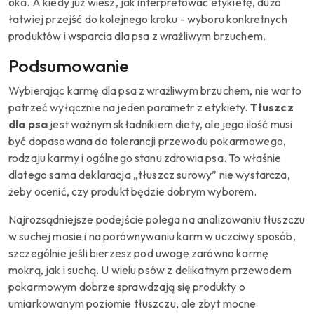
oka. A kiedy już wiesz, jak interpretować etykietę, dużo
łatwiej przejść do kolejnego kroku - wyboru konkretnych
produktów i wsparcia dla psa z wrażliwym brzuchem.
Podsumowanie
Wybierając karmę dla psa z wrażliwym brzuchem, nie warto
patrzeć wyłącznie na jeden parametr z etykiety.
Tłuszcz
dla psa
jest ważnym składnikiem diety, ale jego ilość musi
być dopasowana do tolerancji przewodu pokarmowego,
rodzaju karmy i ogólnego stanu zdrowia psa. To właśnie
dlatego sama deklaracja „tłuszcz surowy” nie wystarcza,
żeby ocenić, czy produkt będzie dobrym wyborem.
Najrozsądniejsze podejście polega na analizowaniu tłuszczu
w suchej masie i na porównywaniu karm w uczciwy sposób,
szczególnie jeśli bierzesz pod uwagę zarówno karmę
mokrą, jak i suchą. U wielu psów z delikatnym przewodem
pokarmowym dobrze sprawdzają się produkty o
umiarkowanym poziomie tłuszczu, ale zbyt mocne