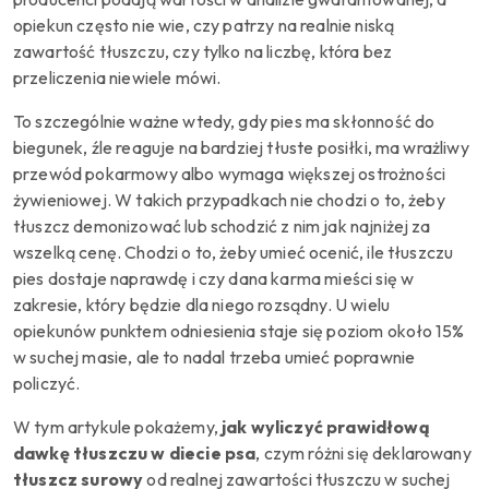
opiekun często nie wie, czy patrzy na realnie niską
zawartość tłuszczu, czy tylko na liczbę, która bez
przeliczenia niewiele mówi.
To szczególnie ważne wtedy, gdy pies ma skłonność do
biegunek, źle reaguje na bardziej tłuste posiłki, ma wrażliwy
przewód pokarmowy albo wymaga większej ostrożności
żywieniowej. W takich przypadkach nie chodzi o to, żeby
tłuszcz demonizować lub schodzić z nim jak najniżej za
wszelką cenę. Chodzi o to, żeby umieć ocenić, ile tłuszczu
pies dostaje naprawdę i czy dana karma mieści się w
zakresie, który będzie dla niego rozsądny. U wielu
opiekunów punktem odniesienia staje się poziom około 15%
w suchej masie, ale to nadal trzeba umieć poprawnie
policzyć.
W tym artykule pokażemy,
jak wyliczyć prawidłową
dawkę tłuszczu w diecie psa
, czym różni się deklarowany
tłuszcz surowy
od realnej zawartości tłuszczu w suchej