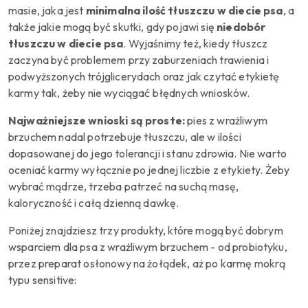
masie, jaka jest
minimalna ilość tłuszczu w diecie psa
, a
także jakie mogą być skutki, gdy pojawi się
niedobór
tłuszczu w diecie psa
. Wyjaśnimy też, kiedy tłuszcz
zaczyna być problemem przy zaburzeniach trawienia i
podwyższonych trójglicerydach oraz jak czytać etykietę
karmy tak, żeby nie wyciągać błędnych wniosków.
Najważniejsze wnioski są proste:
pies z wrażliwym
brzuchem nadal potrzebuje tłuszczu, ale w ilości
dopasowanej do jego tolerancji i stanu zdrowia. Nie warto
oceniać karmy wyłącznie po jednej liczbie z etykiety. Żeby
wybrać mądrze, trzeba patrzeć na suchą masę,
kaloryczność i całą dzienną dawkę.
Poniżej znajdziesz trzy produkty, które mogą być dobrym
wsparciem dla psa z wrażliwym brzuchem - od probiotyku,
przez preparat osłonowy na żołądek, aż po karmę mokrą
typu sensitive: