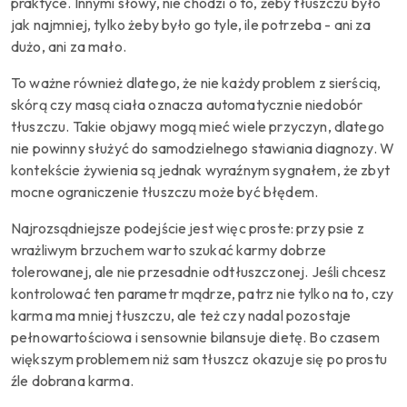
praktyce. Innymi słowy, nie chodzi o to, żeby tłuszczu było
jak najmniej, tylko żeby było go tyle, ile potrzeba - ani za
dużo, ani za mało.
To ważne również dlatego, że nie każdy problem z sierścią,
skórą czy masą ciała oznacza automatycznie niedobór
tłuszczu. Takie objawy mogą mieć wiele przyczyn, dlatego
nie powinny służyć do samodzielnego stawiania diagnozy. W
kontekście żywienia są jednak wyraźnym sygnałem, że zbyt
mocne ograniczenie tłuszczu może być błędem.
Najrozsądniejsze podejście jest więc proste: przy psie z
wrażliwym brzuchem warto szukać karmy dobrze
tolerowanej, ale nie przesadnie odtłuszczonej. Jeśli chcesz
kontrolować ten parametr mądrze, patrz nie tylko na to, czy
karma ma mniej tłuszczu, ale też czy nadal pozostaje
pełnowartościowa i sensownie bilansuje dietę. Bo czasem
większym problemem niż sam tłuszcz okazuje się po prostu
źle dobrana karma.