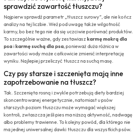
sprawdzić zawartość tłuszczu?
Najpierw sprawdź parametr „tłuszcz surowy”, ale nie kończ
analizy na tej liczbie. Weź pod uwagę także wilgotność
karmy, bo bez tego nie da się uczciwie porównać produktów.
To szczególnie ważne, gdy zestawiasz
karmę mokrą dla
psa
i
karmę suchą dla psa
, ponieważ duża różnica w
zawartości wody może całkowicie zmienić interpretację
wyniku. Najlepiej przeliczyć tłuszcz na suchą masę.
Czy psy starsze i szczenięta mają inne
zapotrzebowanie na tłuszcz?
Tak. Szczenięta rosną i zwykle potrzebują diety bardziej
skoncentrowanej energetycznie, natomiast u psów
starszych poziom tłuszczu może wymagać większej
kontroli, zwłaszcza jeśli pies ma niższą aktywność, nadwagę
albo problemy trawienne. To kolejny powód, dla którego nie
ma jednej uniwersalnej dawki tłuszczu dla wszystkich psów.