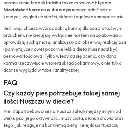
ograniczanie tego składnika także może być błędem.
Niedobór tłuszczu w diecie psa
może odbić się na
kondycji, wyglądzie sierści, skórze i ogólnym samopoczuciu.
Jeśli więc chcesz wybrać dobrą karmę dla psa z wrażliwym
brzuchem, nie kieruj się wyłącznie hasłem na opakowaniu.
Sprawdzaj suchą masę, analizuj skład, obserwuj reakcję psa
i pamiętaj, że nawet pozornie lekka dieta musi nadal być
pełnowartościowa. Tylko wtedy da się ocenić, czy dana
karma rzeczywiście wspiera układ pokarmowy, a nie tylko
dobrze wygląda w tabeli analitycznej.
FAQ
Czy każdy pies potrzebuje takiej samej
ilości tłuszczu w diecie?
Nie. Zapotrzebowanie na tłuszcz zależy między innymi od
wieku psa, jego aktywności, masy ciała, stanu zdrowia oraz
tego, jak reaguje na konkretną dietę. Innej ilości tłuszczu