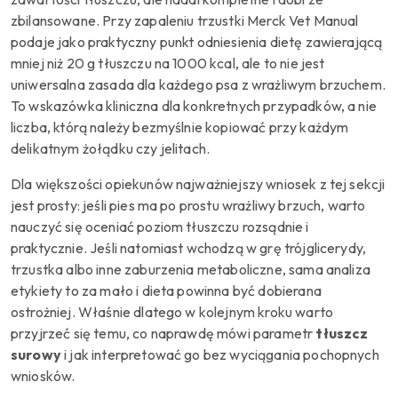
zbilansowane. Przy zapaleniu trzustki Merck Vet Manual
podaje jako praktyczny punkt odniesienia dietę zawierającą
mniej niż 20 g tłuszczu na 1000 kcal, ale to nie jest
uniwersalna zasada dla każdego psa z wrażliwym brzuchem.
To wskazówka kliniczna dla konkretnych przypadków, a nie
liczba, którą należy bezmyślnie kopiować przy każdym
delikatnym żołądku czy jelitach.
Dla większości opiekunów najważniejszy wniosek z tej sekcji
jest prosty: jeśli pies ma po prostu wrażliwy brzuch, warto
nauczyć się oceniać poziom tłuszczu rozsądnie i
praktycznie. Jeśli natomiast wchodzą w grę trójglicerydy,
trzustka albo inne zaburzenia metaboliczne, sama analiza
etykiety to za mało i dieta powinna być dobierana
ostrożniej. Właśnie dlatego w kolejnym kroku warto
przyjrzeć się temu, co naprawdę mówi parametr
tłuszcz
surowy
i jak interpretować go bez wyciągania pochopnych
wniosków.