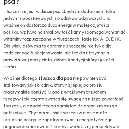
psa?
Tłuszcz nie jest w diecie psa zbędnym dodatkiem, tylko
jednym z podstawowych składników odżywczych. To
właśnie on dostarcza dużo energii w małej objętości
posiłku, wpływa na smakowitość karmy i pomaga wchłaniać
witaminy rozpuszczalne w tłuszczach, takie jak A, D, E i K.
Dla wielu psów ma to ogromne znaczenie nie tylko dla
codziennego funkcjonowania, ale też dla utrzymania
prawidłowej masy ciała, dobrej kondycji skóry i jakości
sierści.
Właśnie dlatego
tłuszcz dla psa
nie powinien być
traktowany jak składnik, który najlepiej po prostu
maksymalnie obniżyć. U psa z wrażliwym brzuchem
rzeczywiście często zwraca się uwagę na niższą zawartość
tłuszczu, ale nadal trzeba pamiętać, że organizm psa go
potrzebuje. Zbyt mała ilość tłuszczu w diecie może
utrudniać pokrycie zapotrzebowania energetycznego,
pogarszać smakowitość karmy i w dłuższej perspektywie