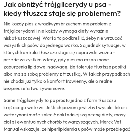
Jak obniżyć trójglicerydy u psa -
kiedy tłuszcz staje się problemem?
Nie każdy pies z wrażliwym brzuchem ma problem z
trójglicerydami i nie każdy wymaga diety wyraźnie
niskotłuszczowej. Warto to podkreślić, żeby nie wrzucać
wszystkich psów do jednego worka. Są jednak sytuacje, w
których kontrola tłuszczu staje się naprawdę ważna -
przede wszystkim wtedy, gdy pies ma rozpoznane
zaburzenia lipidowe, nadwagę, źle toleruje tłustsze posiłki
albo ma za sobą problemy z trzustką. W takich przypadkach
nie chodzi już tylko o komfort trawienny, ale o realne
bezpieczeństwo żywieniowe.
Same trójglicerydy to po prostu jedna z form tłuszczu
krążącego we krwi. Jeśli ich poziom jest zbyt wysoki, lekarz
weterynarii może zalecić dokładniejszą ocenę diety, masy
ciała i ewentualnych chorób towarzyszących. Merck Vet
Manual wskazuje, że hiperlipidemia u psów może przebiegać