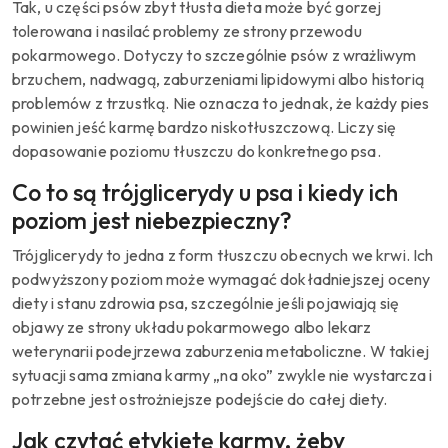
Tak, u części psów zbyt tłusta dieta może być gorzej
tolerowana i nasilać problemy ze strony przewodu
pokarmowego. Dotyczy to szczególnie psów z wrażliwym
brzuchem, nadwagą, zaburzeniami lipidowymi albo historią
problemów z trzustką. Nie oznacza to jednak, że każdy pies
powinien jeść karmę bardzo niskotłuszczową. Liczy się
dopasowanie poziomu tłuszczu do konkretnego psa.
Co to są trójglicerydy u psa i kiedy ich
poziom jest niebezpieczny?
Trójglicerydy to jedna z form tłuszczu obecnych we krwi. Ich
podwyższony poziom może wymagać dokładniejszej oceny
diety i stanu zdrowia psa, szczególnie jeśli pojawiają się
objawy ze strony układu pokarmowego albo lekarz
weterynarii podejrzewa zaburzenia metaboliczne. W takiej
sytuacji sama zmiana karmy „na oko” zwykle nie wystarcza i
potrzebne jest ostrożniejsze podejście do całej diety.
Jak czytać etykietę karmy, żeby