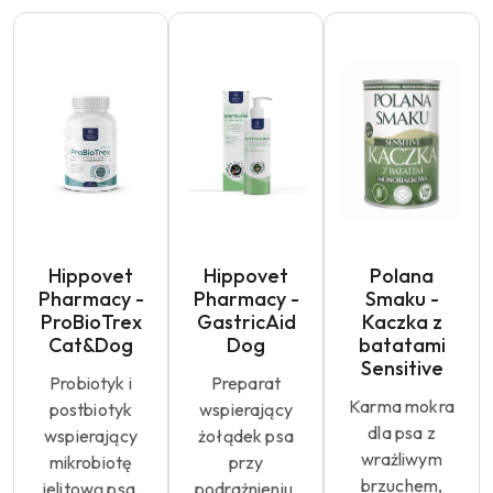
Hippovet
Hippovet
Polana
Pharmacy -
Pharmacy -
Smaku -
ProBioTrex
GastricAid
Kaczka z
Cat&Dog
Dog
batatami
Sensitive
Probiotyk i
Preparat
Karma mokra
postbiotyk
wspierający
dla psa z
wspierający
żołądek psa
wrażliwym
mikrobiotę
przy
brzuchem,
jelitową psa.
podrażnieniu,