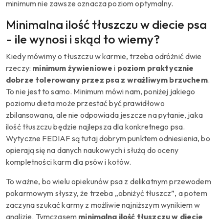
minimum nie zawsze oznacza poziom optymalny.
Minimalna ilość tłuszczu w diecie psa
- ile wynosi i skąd to wiemy?
Kiedy mówimy o tłuszczu w karmie, trzeba odróżnić dwie
rzeczy:
minimum żywieniowe
i
poziom praktycznie
dobrze tolerowany przez psa z wrażliwym brzuchem
.
To nie jest to samo. Minimum mówi nam, poniżej jakiego
poziomu dieta może przestać być prawidłowo
zbilansowana, ale nie odpowiada jeszcze na pytanie, jaka
ilość tłuszczu będzie najlepsza dla konkretnego psa.
Wytyczne FEDIAF są tutaj dobrym punktem odniesienia, bo
opierają się na danych naukowych i służą do oceny
kompletności karm dla psów i kotów.
To ważne, bo wielu opiekunów psa z delikatnym przewodem
pokarmowym słyszy, że trzeba „obniżyć tłuszcz”, a potem
zaczyna szukać karmy z możliwie najniższym wynikiem w
analizie. Tymczasem
minimalna ilość tłuszczu w diecie