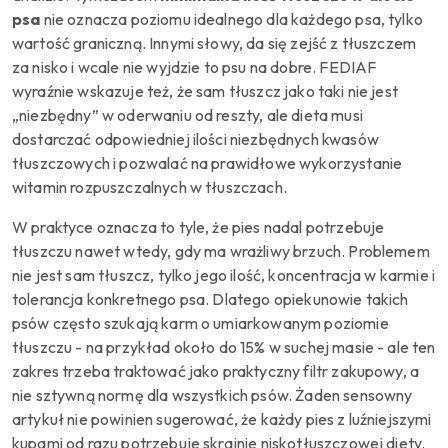
psa
nie oznacza poziomu idealnego dla każdego psa, tylko
wartość graniczną. Innymi słowy, da się zejść z tłuszczem
za nisko i wcale nie wyjdzie to psu na dobre. FEDIAF
wyraźnie wskazuje też, że sam tłuszcz jako taki nie jest
„niezbędny” w oderwaniu od reszty, ale dieta musi
dostarczać odpowiedniej ilości niezbędnych kwasów
tłuszczowych i pozwalać na prawidłowe wykorzystanie
witamin rozpuszczalnych w tłuszczach.
W praktyce oznacza to tyle, że pies nadal potrzebuje
tłuszczu nawet wtedy, gdy ma wrażliwy brzuch. Problemem
nie jest sam tłuszcz, tylko jego ilość, koncentracja w karmie i
tolerancja konkretnego psa. Dlatego opiekunowie takich
psów często szukają karm o umiarkowanym poziomie
tłuszczu - na przykład około do 15% w suchej masie - ale ten
zakres trzeba traktować jako praktyczny filtr zakupowy, a
nie sztywną normę dla wszystkich psów. Żaden sensowny
artykuł nie powinien sugerować, że każdy pies z luźniejszymi
kupami od razu potrzebuje skrajnie niskotłuszczowej diety.