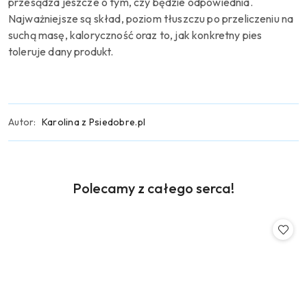
przesądza jeszcze o tym, czy będzie odpowiednia.
Najważniejsze są skład, poziom tłuszczu po przeliczeniu na
suchą masę, kaloryczność oraz to, jak konkretny pies
toleruje dany produkt.
Autor:
Karolina z Psiedobre.pl
Produkty
Polecamy z całego serca!
Pomiń karuzelę produktów
o
statusie: