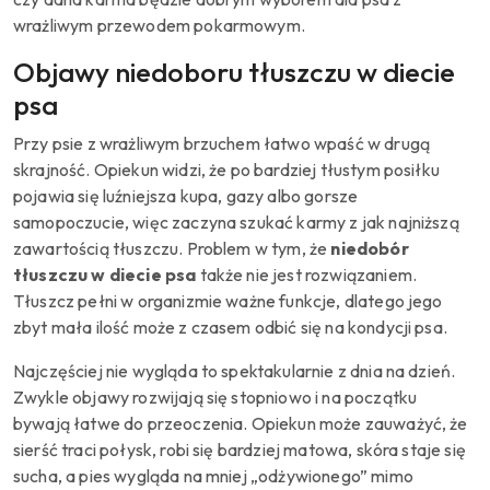
wrażliwym przewodem pokarmowym.
Objawy niedoboru tłuszczu w diecie
psa
Przy psie z wrażliwym brzuchem łatwo wpaść w drugą
skrajność. Opiekun widzi, że po bardziej tłustym posiłku
pojawia się luźniejsza kupa, gazy albo gorsze
samopoczucie, więc zaczyna szukać karmy z jak najniższą
zawartością tłuszczu. Problem w tym, że
niedobór
tłuszczu w diecie psa
także nie jest rozwiązaniem.
Tłuszcz pełni w organizmie ważne funkcje, dlatego jego
zbyt mała ilość może z czasem odbić się na kondycji psa.
Najczęściej nie wygląda to spektakularnie z dnia na dzień.
Zwykle objawy rozwijają się stopniowo i na początku
bywają łatwe do przeoczenia. Opiekun może zauważyć, że
sierść traci połysk, robi się bardziej matowa, skóra staje się
sucha, a pies wygląda na mniej „odżywionego” mimo