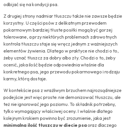
odbijać się na kondycji psa.
Z drugiej strony nadmiar tłuszczu także nie zawsze będzie
korzystny. U części psów z delikatnym przewodem
pokarmowym bardziej tłuste posiłki mogą być gorzej
tolerowane, a przy niektórych problemach zdrowotnych
kontrola tłuszczu staje się wręcz jednym z ważniejszych
elementów żywienia. Dlatego w praktyce nie chodzi o to,
żeby uznać tłuszcz za dobry albo zły. Chodzi o to, żeby
ocenić, jaka ilość będzie odpowiednia właśnie dla
konkretnego psa, jego przewodu pokarmowego i rodzaju
karmy, którą dostaje.
W kontekście psa z wrażliwym brzuchem najrozsądniejsze
podejście jest więc proste: nie demonizować tłuszczu, ale
też nie ignorować jego poziomu. To składnik potrzebny,
tylko wymagający właściwej oceny. I właśnie dlatego
kolejnym krokiem powinno być zrozumienie, jaka jest
minimalna ilość tłuszczu w diecie psa
oraz dlaczego