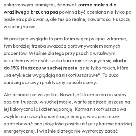
pokarmowym, pamiętaj, że nawet
karma mokra dla
wrażliwego brzucha psa
powinna być oceniana nie tylko po
haśle na opakowaniu, ale też po realnej zawartości tłuszczu
w suchej masie.
W praktyce wygląda to prosto: im więcej wilgoci w karmie,
tym bardziej trzeba uważać z porównywaniem samych
procentów. Właśnie dlatego przy psach z wrażliwym
brzuchem wiele osób szuka karm mieszczących się
około
do 15% tłuszczu w suchej masie
, a nie tylko takich, które
„na etykiecie wyglądają na niskotłuszczowe”. To dużo
bardziej uczciwy i praktyczny sposób oceny.
Ale to nadal nie wszystko. Nawet jeśli karma ma rozsądny
poziom tłuszczu w suchej masie, warto spojrzeć jeszcze na
jej kaloryczność i dzienną porcję. Karma niskotłuszczowa
zwykle ma niższą koncentrację energii, więc pies może
potrzebować innej objętości posiłku niż przy karmie bardziej
energetycznej. I właśnie dlatego nie wystarczy zadać