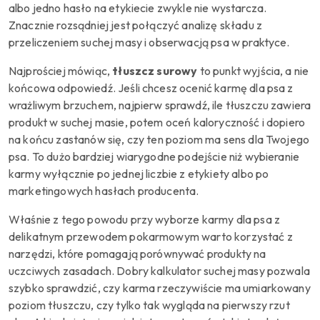
albo jedno hasło na etykiecie zwykle nie wystarcza.
Znacznie rozsądniej jest połączyć analizę składu z
przeliczeniem suchej masy i obserwacją psa w praktyce.
Najprościej mówiąc,
tłuszcz surowy
to punkt wyjścia, a nie
końcowa odpowiedź. Jeśli chcesz ocenić karmę dla psa z
wrażliwym brzuchem, najpierw sprawdź, ile tłuszczu zawiera
produkt w suchej masie, potem oceń kaloryczność i dopiero
na końcu zastanów się, czy ten poziom ma sens dla Twojego
psa. To dużo bardziej wiarygodne podejście niż wybieranie
karmy wyłącznie po jednej liczbie z etykiety albo po
marketingowych hasłach producenta.
Właśnie z tego powodu przy wyborze karmy dla psa z
delikatnym przewodem pokarmowym warto korzystać z
narzędzi, które pomagają porównywać produkty na
uczciwych zasadach. Dobry kalkulator suchej masy pozwala
szybko sprawdzić, czy karma rzeczywiście ma umiarkowany
poziom tłuszczu, czy tylko tak wygląda na pierwszy rzut