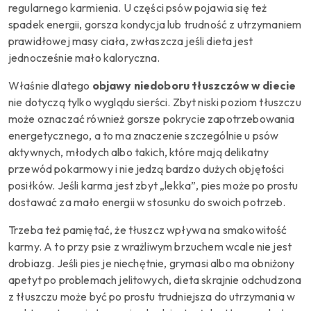
regularnego karmienia. U części psów pojawia się też
spadek energii, gorsza kondycja lub trudność z utrzymaniem
prawidłowej masy ciała, zwłaszcza jeśli dieta jest
jednocześnie mało kaloryczna.
Właśnie dlatego
objawy niedoboru tłuszczów w diecie
nie dotyczą tylko wyglądu sierści. Zbyt niski poziom tłuszczu
może oznaczać również gorsze pokrycie zapotrzebowania
energetycznego, a to ma znaczenie szczególnie u psów
aktywnych, młodych albo takich, które mają delikatny
przewód pokarmowy i nie jedzą bardzo dużych objętości
posiłków. Jeśli karma jest zbyt „lekka”, pies może po prostu
dostawać za mało energii w stosunku do swoich potrzeb.
Trzeba też pamiętać, że tłuszcz wpływa na smakowitość
karmy. A to przy psie z wrażliwym brzuchem wcale nie jest
drobiazg. Jeśli pies je niechętnie, grymasi albo ma obniżony
apetyt po problemach jelitowych, dieta skrajnie odchudzona
z tłuszczu może być po prostu trudniejsza do utrzymania w