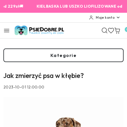
Przejdź do treści głównej
Przejdź do wyszukiwarki
Przejdź do moje konto
Przejdź do menu głównego
Przejdź do stopki
9zł
🚚
KIEŁBASKA LUB USZKO LIOFILIZOWANE od 159 zł G
Moje konto
Kategorie
Jak zmierzyć psa w kłębie?
2023-10-01 12:00:00