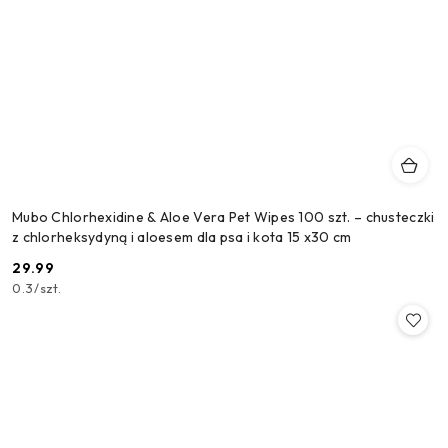
Mubo Chlorhexidine & Aloe Vera Pet Wipes 100 szt. – chusteczki
z chlorheksydyną i aloesem dla psa i kota 15 x30 cm
29.99
Cena:
0.3
/
szt.