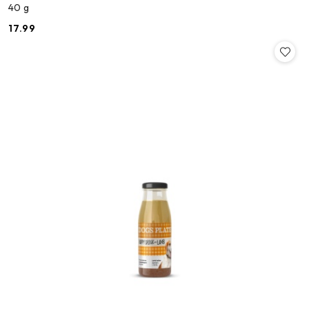
40 g
17.99
Cena: