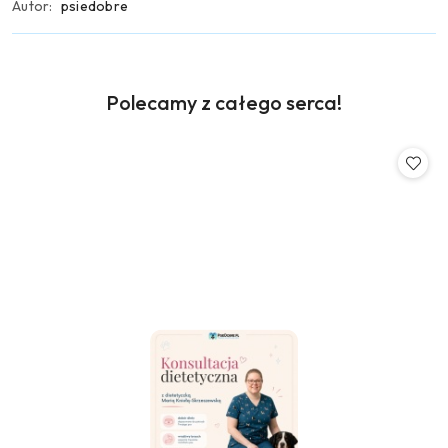
Autor:
psiedobre
Produkty
Polecamy z całego serca!
Pomiń karuzelę produktów
o
statusie: