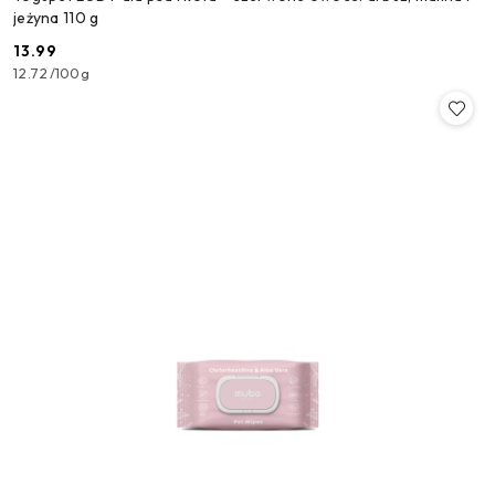
jeżyna 110 g
13.99
Cena:
12.72
/
100g