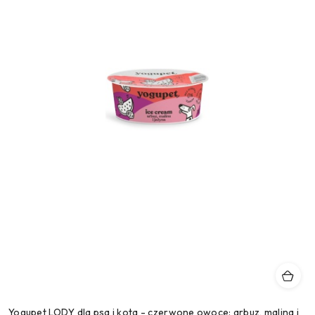
Yogupet LODY dla psa i kota - czerwone owoce: arbuz, malina i