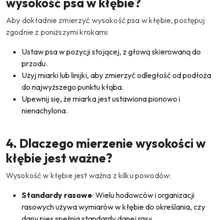
wysokość psa w kłębie?
Aby dokładnie zmierzyć wysokość psa w kłębie, postępuj
zgodnie z poniższymi krokami:
Ustaw psa w pozycji stojącej, z głową skierowaną do
przodu.
Użyj miarki lub linijki, aby zmierzyć odległość od podłoża
do najwyższego punktu kłąba.
Upewnij się, że miarka jest ustawiona pionowo i
nienachylona.
4. Dlaczego mierzenie wysokości w
kłębie jest ważne?
Wysokość w kłębie jest ważna z kilku powodów:
Standardy rasowe
: Wielu hodowców i organizacji
rasowych używa wymiarów w kłębie do określania, czy
dany pies spełnia standardy danej rasy.