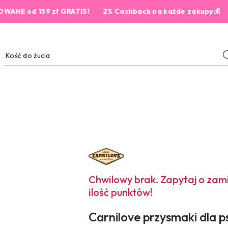
od 159 zł GRATIS!
2% Cashback na każde zakupy💰
NAZWA
PRODUCENTA:
CARNILOVE
Chwilowy brak. Zapytaj o za
ilość punktów!
Carnilove przysmaki dla 