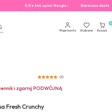
5,0 z 444 opinii Google
⭐
Darmowa dostawa od 2
0
Moje konto
Ulubione
Koszyk
(1)
miennik i zgarnij PODWÓJNĄ
psa Fresh Crunchy