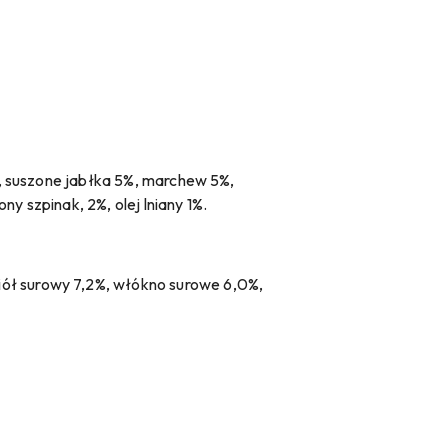
%, suszone jabłka 5%, marchew 5%,
y szpinak, 2%, olej lniany 1%.
iół surowy 7,2%, włókno surowe 6,0%,