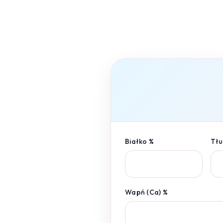
Białko %
Tłu
Wapń (Ca) %