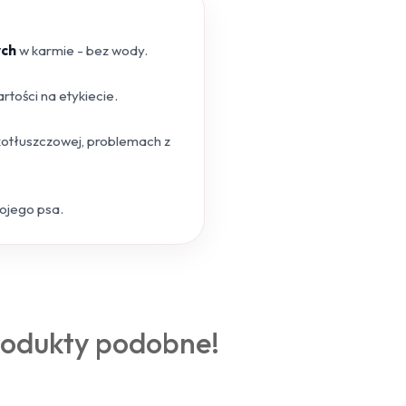
ych
w karmie - bez wody.
tości na etykiecie.
skotłuszczowej, problemach z
wojego psa.
rodukty podobne!