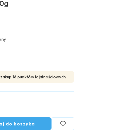
00g
pny
n zakup 16 punktów lojalnościowych.
aj do koszyka