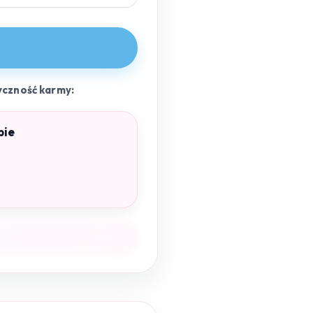
yczność karmy:
pie