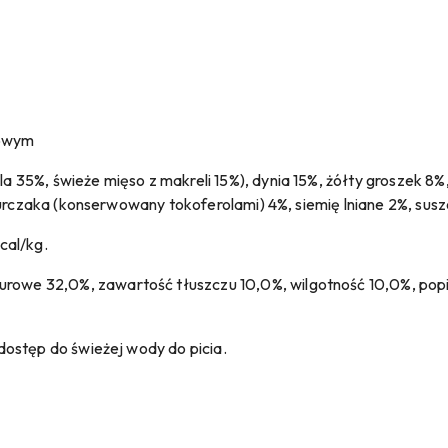
nowym
 35%, świeże mięso z makreli 15%), dynia 15%, żółty groszek 8
urczaka (konserwowany tokoferolami) 4%, siemię lniane 2%, suszon
cal/kg.
surowe 32,0%, zawartość tłuszczu 10,0%, wilgotność 10,0%, pop
ostęp do świeżej wody do picia.