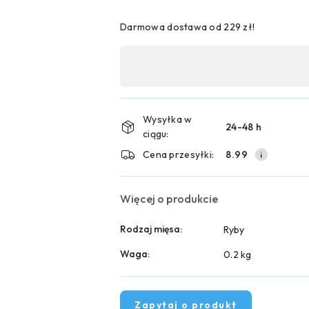
Darmowa dostawa od 229 zł!
Dostępność
,
płatność
i
Wysyłka w
24-48 h
ciągu:
dostawa
Cena przesyłki:
8.99
Więcej o produkcie
Rodzaj mięsa:
Ryby
Waga:
0.2 kg
Zapytaj o produkt