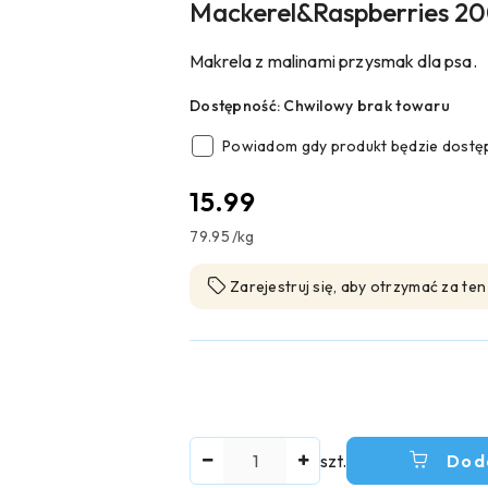
Mackerel&Raspberries 2
Makrela z malinami przysmak dla psa.
Dostępność:
Chwilowy brak towaru
Powiadom gdy produkt będzie dostę
cena:
15.99
79.95
/
kg
Zarejestruj się, aby otrzymać za te
Ilość
szt.
Dod