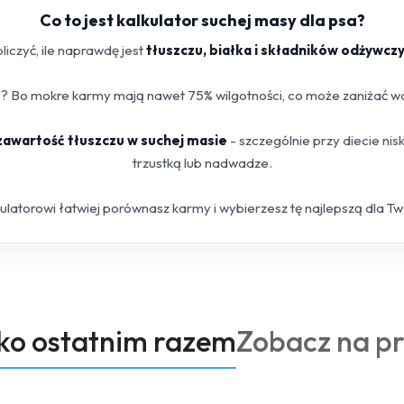
Co to jest kalkulator suchej masy dla psa?
iczyć, ile naprawdę jest
tłuszczu, białka i składników odżywcz
 Bo mokre karmy mają nawet 75% wilgotności, co może zaniżać war
 zawartość tłuszczu w suchej masie
- szczególnie przy diecie ni
trzustką lub nadwadze.
kulatorowi łatwiej porównasz karmy i wybierzesz tę najlepszą dla T
Produkty
oko ostatnim razem
Zobacz na p
o