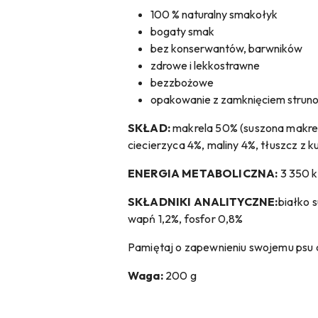
100 % naturalny smakołyk
bogaty smak
bez konserwantów, barwników
zdrowe i lekkostrawne
bezzbożowe
opakowanie z zamknięciem stru
SKŁAD:
makrela 50% (suszona makrela
ciecierzyca 4%, maliny 4%, tłuszcz z k
ENERGIA METABOLICZNA:
3 350 k
SKŁADNIKI ANALITYCZNE:
białko 
wapń 1,2%, fosfor 0,8%
Pamiętaj o zapewnieniu swojemu psu d
Waga:
200 g