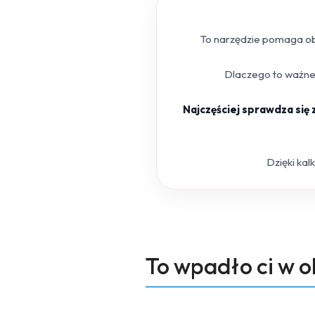
To narzędzie pomaga obl
Dlaczego to ważne?
Najczęściej sprawdza się
Dzięki kal
Produkty
To wpadło ci w 
Pomiń karuzelę produktów
o