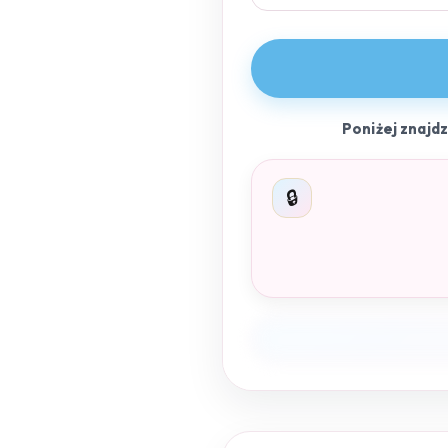
Poniżej znajd
🔒