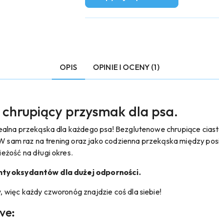
OPIS
OPINIE I OCENY (1)
 chrupiący przysmak dla psa.
ealna przekąska dla każdego psa! Bezglutenowe chrupiące cias
. W sam raz na trening oraz jako codzienna przekąska między po
eżość na długi okres.
ntyoksydantów dla dużej odporności.
więc każdy czworonóg znajdzie coś dla siebie!
ve: