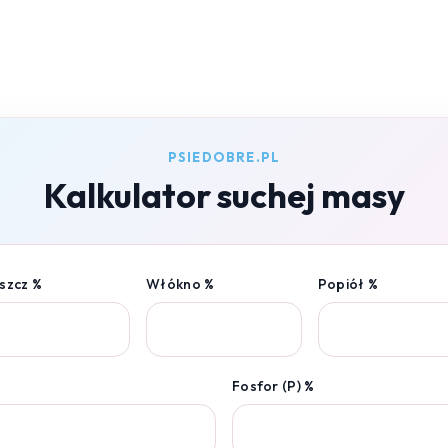
PSIEDOBRE.PL
Kalkulator suchej masy
szcz %
Włókno %
Popiół %
Fosfor (P) %