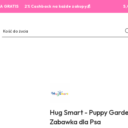
IS
2% Cashback na każde zakupy💰
5,0 z 444
NAZWA
PRODUCENTA:
HUG
SMART
Hug Smart - Puppy Garden
Zabawka dla Psa