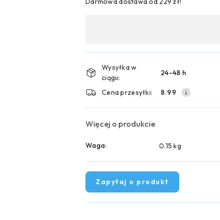
Darmowa dostawa od 229 zł!
Dostępność
,
płatność
i
Wysyłka w
24-48 h
ciągu:
dostawa
Cena przesyłki:
8.99
Więcej o produkcie
Waga:
0.15 kg
Zapytaj o produkt