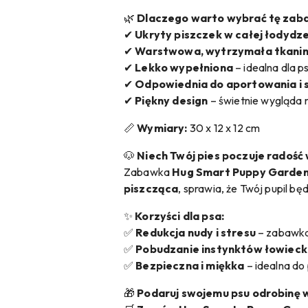
🌿
Dlaczego warto wybrać tę zab
✔
Ukryty piszczek w całej łodydz
✔
Warstwowa, wytrzymała tkani
✔
Lekko wypełniona
– idealna dla 
✔
Odpowiednia do aportowania i 
✔
Piękny design
– świetnie wygląda 
📏
Wymiary:
30 x 12 x 12 cm
🐶
Niech Twój pies poczuje radość 
Zabawka
Hug Smart Puppy Garden
piszcząca
, sprawia, że Twój pupil bę
✨
Korzyści dla psa:
✅
Redukcja nudy i stresu
– zabawka 
✅
Pobudzanie instynktów łowieck
✅
Bezpieczna i miękka
– idealna do 
🎁
Podaruj swojemu psu odrobinę w