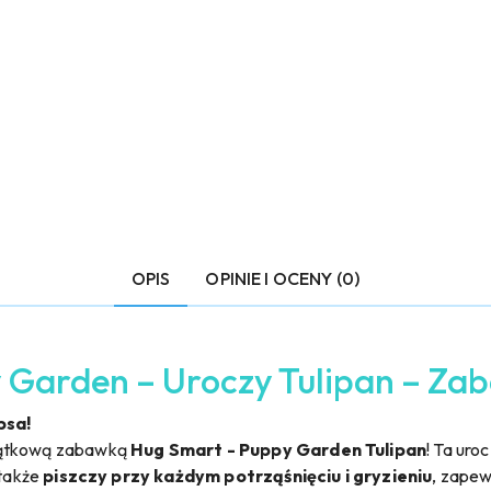
OPIS
OPINIE I OCENY (0)
 Garden – Uroczy Tulipan – Za
psa!
yjątkową zabawką
Hug Smart - Puppy Garden Tulipan
! Ta uro
 także
piszczy przy każdym potrząśnięciu i gryzieniu
, zapew