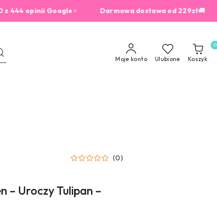
 opinii Google
⭐
Darmowa dostawa od 229zł
🚚
dla
0
Moje konto
Ulubione
Koszyk
(0)
 – Uroczy Tulipan –