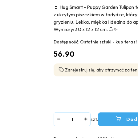
🌷 Hug Smart - Puppy Garden Tulipan 
z ukrytym piszczkiem w łodydze, który 
gryzieniu. Lekka, miękka i idealna do
Wymiary: 30 x 12 x 12 cm. 🐶✨
Dostępność:
Ostatnie sztuki - kup teraz!
cena:
56.90
Zarejestruj się, aby otrzymać za te
Ilość
szt.
Dod