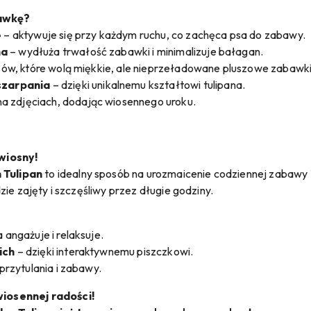
awkę?
e
– aktywuje się przy każdym ruchu, co zachęca psa do zabawy.
na
– wydłuża trwałość zabawki i minimalizuje bałagan.
psów, które wolą miękkie, ale nieprzeładowane pluszowe zabawki
szarpania
– dzięki unikalnemu kształtowi tulipana.
na zdjęciach, dodając wiosennego uroku.
wiosny!
 Tulipan
to idealny sposób na urozmaicenie codziennej zabawy
dzie zajęty i szczęśliwy przez długie godziny.
angażuje i relaksuje.
ich
– dzięki interaktywnemu piszczkowi.
przytulania i zabawy.
iosennej radości!