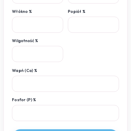
Włókno %
Popiół %
Wilgotność %
Wapń (Ca) %
Fosfor (P) %