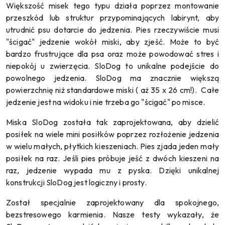
Większość misek tego typu działa poprzez montowanie
przeszkód lub struktur przypominających labirynt, aby
utrudnić psu dotarcie do jedzenia. Pies rzeczywiście musi
"ścigać" jedzenie wokół miski, aby zjeść. Może to być
bardzo frustrujące dla psa oraz może powodować stres i
niepokój u zwierzęcia.
SloDog to unikalne podejście do
powolnego jedzenia. SloDog ma znacznie większą
powierzchnię niż standardowe miski ( aż 35 x 26 cm!). Całe
jedzenie jest na widoku i nie trzeba go "ścigać" po misce.
Miska SloDog została tak zaprojektowana, aby dzielić
posiłek na wiele mini posiłków poprzez rozłożenie jedzenia
w wielu małych, płytkich kieszeniach. Pies zjada jeden mały
posiłek na raz. Jeśli pies próbuje jeść z dwóch kieszeni na
raz, jedzenie wypada mu z pyska.
Dzięki unikalnej
konstrukcji SloDog jest logiczny i prosty.
Został specjalnie zaprojektowany dla spokojnego,
bezstresowego karmienia.
Nasze testy wykazały, że