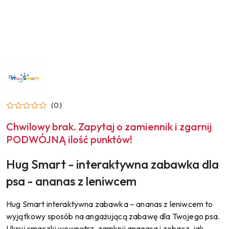
NAZWA
PRODUCENTA:
HUG
SMART
(0)
Chwilowy brak. Zapytaj o zamiennik i zgarnij
PODWÓJNĄ ilość punktów!
Hug Smart - interaktywna zabawka dla
psa - ananas z leniwcem
Hug Smart interaktywna zabawka – ananas z leniwcem to
wyjątkowy sposób na angażującą zabawę dla Twojego psa.
Ukryj smaczki wewnątrz, zamknij ananasa i zobacz, jak