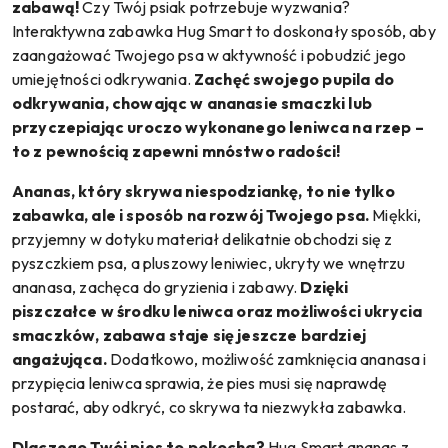
zabawą!
Czy Twój psiak potrzebuje wyzwania?
Interaktywna zabawka Hug Smart to doskonały sposób, aby
zaangażować Twojego psa w aktywność i pobudzić jego
umiejętności odkrywania.
Zachęć swojego pupila do
odkrywania, chowając w ananasie smaczki lub
przyczepiając uroczo wykonanego leniwca na rzep –
to z pewnością zapewni mnóstwo radości!
Ananas, który skrywa niespodziankę, to nie tylko
zabawka, ale i sposób na rozwój Twojego psa.
Miękki,
przyjemny w dotyku materiał delikatnie obchodzi się z
pyszczkiem psa, a pluszowy leniwiec, ukryty we wnętrzu
ananasa, zachęca do gryzienia i zabawy.
Dzięki
piszczałce w środku leniwca oraz możliwości ukrycia
smaczków, zabawa staje się jeszcze bardziej
angażująca.
Dodatkowo, możliwość zamknięcia ananasa i
przypięcia leniwca sprawia, że pies musi się naprawdę
postarać, aby odkryć, co skrywa ta niezwykła zabawka.
Dlaczego Twój pies to pokocha?
Hug Smart ananas z