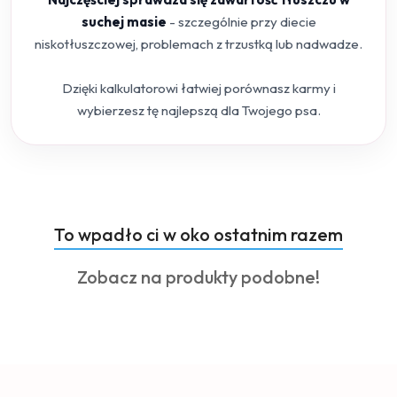
suchej masie
- szczególnie przy diecie
niskotłuszczowej, problemach z trzustką lub nadwadze.
Dzięki kalkulatorowi łatwiej porównasz karmy i
wybierzesz tę najlepszą dla Twojego psa.
Produkty
To wpadło ci w oko ostatnim razem
Pomiń karuzelę produktów
o
Produkty
Zobacz na produkty podobne!
statusie:
o
statusie: