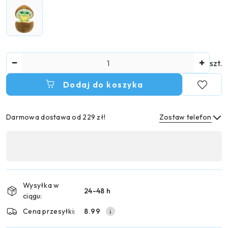
Ilość
szt.
Dodaj do koszyka
Darmowa dostawa od 229 zł!
Zostaw telefon
Dostępność
,
Wyślij
płatność
i
Wysyłka w
24-48 h
dostawa
ciągu:
Cena przesyłki:
8.99