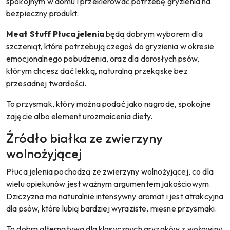
spokojnym w domu i przekierować potrzebę gryzienia na
bezpieczny produkt.
Meat Stuff Płuca jelenia
będą dobrym wyborem dla
szczeniąt, które potrzebują czegoś do gryzienia w okresie
emocjonalnego pobudzenia, oraz dla dorosłych psów,
którym chcesz dać lekką, naturalną przekąskę bez
przesadnej twardości.
To przysmak, który można podać jako nagrodę, spokojne
zajęcie albo element urozmaicenia diety.
Źródło białka ze zwierzyny
wolnożyjącej
Płuca jelenia pochodzą ze zwierzyny wolnożyjącej, co dla
wielu opiekunów jest ważnym argumentem jakościowym.
Dziczyzna ma naturalnie intensywny aromat i jest atrakcyjna
dla psów, które lubią bardziej wyraziste, mięsne przysmaki.
To dobra alternatywa dla klasycznych gryzaków z wołowiny