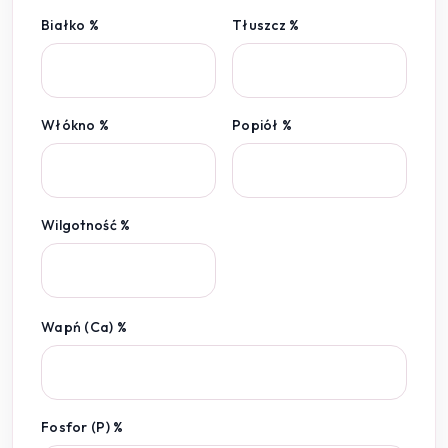
Białko %
Tłuszcz %
Włókno %
Popiół %
Wilgotność %
Wapń (Ca) %
Fosfor (P) %