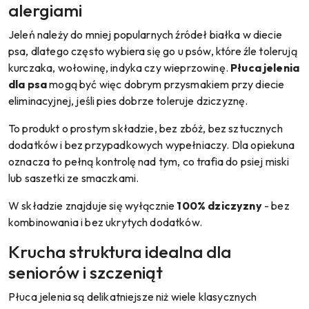
alergiami
Jeleń należy do mniej popularnych źródeł białka w diecie
psa, dlatego często wybiera się go u psów, które źle tolerują
kurczaka, wołowinę, indyka czy wieprzowinę.
Płuca jelenia
dla psa
mogą być więc dobrym przysmakiem przy diecie
eliminacyjnej, jeśli pies dobrze toleruje dziczyznę.
To produkt o prostym składzie, bez zbóż, bez sztucznych
dodatków i bez przypadkowych wypełniaczy. Dla opiekuna
oznacza to pełną kontrolę nad tym, co trafia do psiej miski
lub saszetki ze smaczkami.
W składzie znajduje się wyłącznie
100% dziczyzny
- bez
kombinowania i bez ukrytych dodatków.
Krucha struktura idealna dla
seniorów i szczeniąt
Płuca jelenia są delikatniejsze niż wiele klasycznych