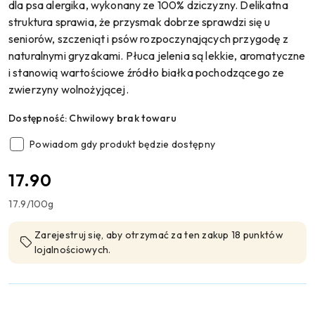
dla psa alergika, wykonany ze 100% dziczyzny. Delikatna
struktura sprawia, że przysmak dobrze sprawdzi się u
seniorów, szczeniąt i psów rozpoczynających przygodę z
naturalnymi gryzakami. Płuca jelenia są lekkie, aromatyczne
i stanowią wartościowe źródło białka pochodzącego ze
zwierzyny wolnożyjącej.
Dostępność:
Chwilowy brak towaru
Powiadom gdy produkt będzie dostępny
cena:
17.90
17.9
/
100g
Zarejestruj się, aby otrzymać za ten zakup 18 punktów
lojalnościowych.