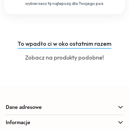
wybierzesz tę najlepszą dla Twojego psa.
Produkty
To wpadło ci w oko ostatnim razem
Pomiń karuzelę produktów
o
Produkty
Zobacz na produkty podobne!
statusie:
o
statusie:
Dane adresowe
Informacje