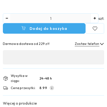
Ilość
szt.
Dodaj do koszyka
Darmowa dostawa od 229 zł!
Zostaw telefon
Dostępność
,
Wyślij
płatność
i
Wysyłka w
24-48 h
dostawa
ciągu:
Cena przesyłki:
8.99
Więcej o produkcie