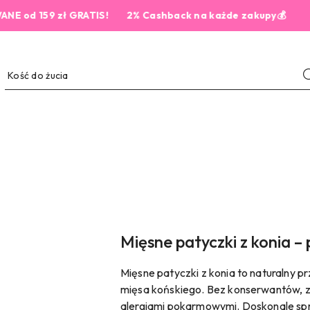
 159 zł GRATIS!
2% Cashback na każde zakupy💰
Mięsne patyczki z konia –
Mięsne patyczki z konia to naturalny 
mięsa końskiego. Bez konserwantów, zbó
alergiami pokarmowymi. Doskonale sp