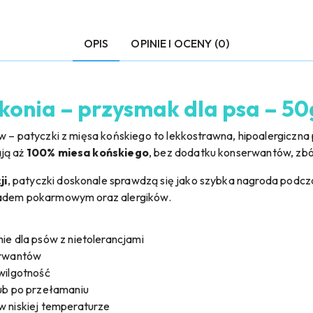
OPIS
OPINIE I OCENY (0)
 konia – przysmak dla psa – 50
w – patyczki z mięsa końskiego to lekkostrawna, hipoalergiczna
ają aż
100% miesa końskiego
, bez dodatku konserwantów, zbó
ji
, patyczki doskonale sprawdzą się jako szybka nagroda podcza
ładem pokarmowym oraz alergików.
ie dla psów z nietolerancjami
erwantów
wilgotność
lub po przełamaniu
 w niskiej temperaturze