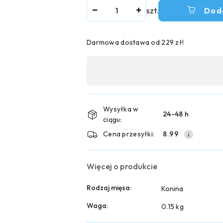
Ilość
szt.
Dod
Darmowa dostawa od 229 zł!
Dostępność
,
płatność
i
Wysyłka w
24-48 h
ciągu:
dostawa
Cena przesyłki:
8.99
Więcej o produkcie
Rodzaj mięsa:
Konina
Waga:
0.15 kg