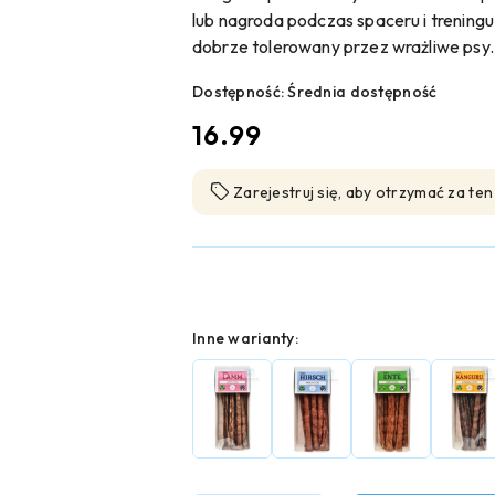
lub nagroda podczas spaceru i treningu
dobrze tolerowany przez wrażliwe psy.
Dostępność:
Średnia dostępność
cena:
16.99
Zarejestruj się, aby otrzymać za te
Wariant
Inne warianty: