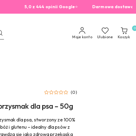
5,0 z 444 opinii Google
⭐
Darmowa dostawa od 22
0
Moje konto
Ulubione
Koszyk
(0)
 przysmak dla psa – 50g
przysmak dla psa, stworzony ze 100%
ż i glutenu – idealny dla psów z
rawdza się jako zdrowa przekąska