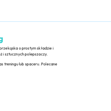
g
 przekąska o prostym składzie i
ż i sztucznych polepszaczy.
s treningu lub spaceru. Polecane