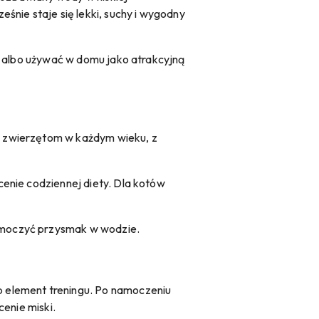
śnie staje się lekki, suchy i wygodny
d albo używać w domu jako atrakcyjną
y zwierzętom w każdym wieku, z
enie codziennej diety. Dla kotów
amoczyć przysmak w wodzie.
 element treningu. Po namoczeniu
enie miski.