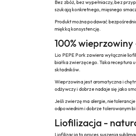
Bez zbóż, bez wypełniaczy, bez przy
szukają konkretnego, mięsnego smacz
Produkt można podawać bezpośrednio 
miękką konsystencję.
100% wieprzowiny 
Lio PEPE Pork zawiera wyłącznie liof
białka zwierzęcego. Taka receptura uła
składników.
Wieprzowina jest aromatyczna i chęt
odżywczy i dobrze nadaje się jako sm
Jeśli zwierzę ma alergie, nietolerancj
odpowiednim i dobrze tolerowanym bi
Liofilizacja - natu
Liofilizacja to proces suszenia subli