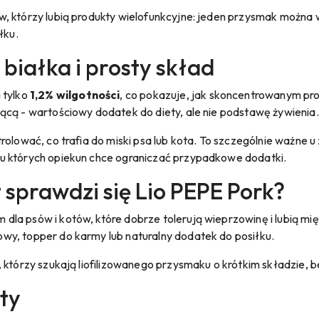
, którzy lubią produkty wielofunkcyjne: jeden przysmak można
łku.
białka i prosty skład
i tylko
1,2% wilgotności
, co pokazuje, jak skoncentrowanym prod
ącą - wartościowy dodatek do diety, ale nie podstawę żywienia.
rolować, co trafia do miski psa lub kota. To szczególnie ważne
u których opiekun chce ograniczać przypadkowe dodatki.
t sprawdzi się Lio PEPE Pork?
a psów i kotów, które dobrze tolerują wieprzowinę i lubią mię
y, topper do karmy lub naturalny dodatek do posiłku.
 którzy szukają liofilizowanego przysmaku o krótkim składzie, 
ty