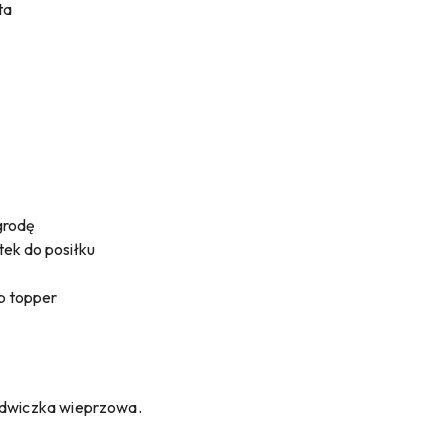
ta
grodę
ek do posiłku
b topper
lędwiczka wieprzowa.