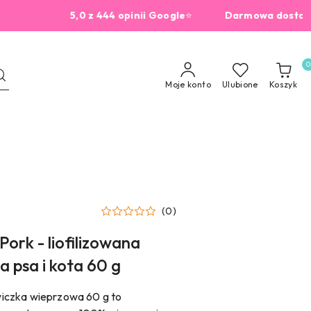
5,0 z 444 opinii Google
⭐
Darmowa dostawa od 2
0
Moje konto
Ulubione
Koszyk
(0)
ork - liofilizowana
 psa i kota 60 g
iczka wieprzowa 60 g to