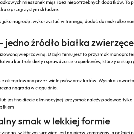
padkowych mieszanek mięs i bez niepotrzebnych dodatków. To p
ka o przejrzystym składzie.
jako nagrodę, wykorzystać w treningu, dodać do miski albo na
- jedno źródło białka zwierzęc
ilizowaną wieprzowinę. Dzięki temu jest to przysmak monoprotei
twia kontrolę diety i sprawdza się u opiekunów, którzy unikają 
nie akceptowana przez wiele psów oraz kotów. Wysoka zawartoś
aczna nagroda w ciągu dnia.
e lub jest na diecie eliminacyjnej, przysmak należy podawać tylk
ałkiem.
ralny smak w lekkiej formie
macyjnego, w którym surowiec jest najpierw zamrażany, a później