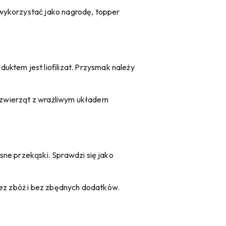
 wykorzystać jako nagrodę, topper
uktem jest liofilizat. Przysmak należy
 u zwierząt z wrażliwym układem
sne przekąski. Sprawdzi się jako
bez zbóż i bez zbędnych dodatków.