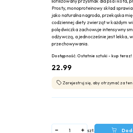
liofilizowany przysmak dla psa i kota
Prosty, monoproteinowy skład sprawia,
jako naturalna nagroda, przekąska mię
codziennej diety zwierząt w każdym wiek
polędwiczka zachowuje intensywny sm
odżywczą, a jednocześnie jest lekka, 
przechowywania.
Dostępność:
Ostatnie sztuki - kup teraz!
cena:
22.99
Zarejestruj się, aby otrzymać za te
Ilość
szt.
Dod