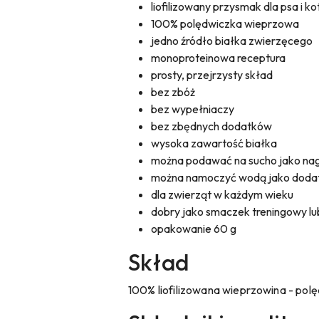
liofilizowany przysmak dla psa i ko
100% polędwiczka wieprzowa
jedno źródło białka zwierzęcego
monoproteinowa receptura
prosty, przejrzysty skład
bez zbóż
bez wypełniaczy
bez zbędnych dodatków
wysoka zawartość białka
można podawać na sucho jako na
można namoczyć wodą jako dodat
dla zwierząt w każdym wieku
dobry jako smaczek treningowy lu
opakowanie 60 g
Skład
100% liofilizowana wieprzowina - po