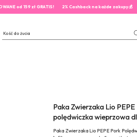
d 159 zł GRATIS!
2% Cashback na każde zakupy💰
Paka Zwierzaka Lio PEPE P
polędwiczka wieprzowa dla
Paka Zwierzaka Lio PEPE Pork Polędw