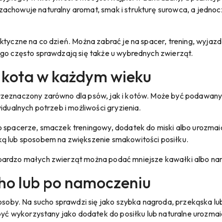
chowuje naturalny aromat, smak i strukturę surowca, a jednocze
ktyczne na co dzień. Można zabrać je na spacer, trening, wyjaz
ego często sprawdzają się także u wybrednych zwierząt.
i kota w każdym wieku
rzeznaczony zarówno dla psów, jak i kotów. Może być podawan
idualnych potrzeb i możliwości gryzienia.
o spacerze, smaczek treningowy, dodatek do miski albo urozmaic
ką lub sposobem na zwiększenie smakowitości posiłku.
 bardzo małych zwierząt można podać mniejsze kawałki albo n
ho lub po namoczeniu
by. Na sucho sprawdzi się jako szybka nagroda, przekąska lub
 być wykorzystany jako dodatek do posiłku lub naturalne urozmaic