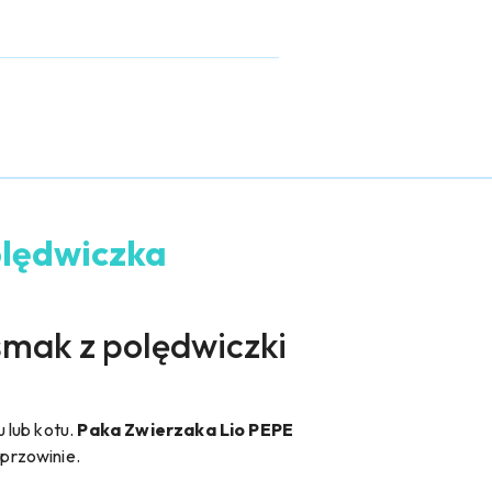
olędwiczka
smak z polędwiczki
 lub kotu.
Paka Zwierzaka Lio PEPE
eprzowinie.