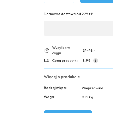
Darmowa dostawa od 229 zł!
Dostępność
,
płatność
i
Wysyłka w
24-48 h
ciągu:
dostawa
Cena przesyłki:
8.99
Więcej o produkcie
Rodzaj mięsa:
Wieprzowina
Waga:
0.15 kg