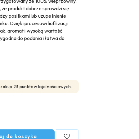
, przygotowany ze 100% wieprzowiny.
 że produkt dobrze sprawdzi się
dzy posiłkami lub uzupełnienie
u. Dzięki procesowi liofilizacji
ak, aromat i wysoką wartość
wygodna do podania i łatwa do
n zakup 23 punktów lojalnościowych.
aj do koszyka