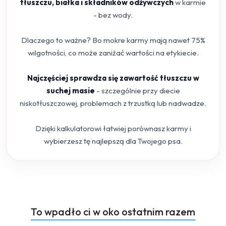
tłuszczu, białka i składników odżywczych
w karmie
- bez wody.
Dlaczego to ważne? Bo mokre karmy mają nawet 75%
wilgotności, co może zaniżać wartości na etykiecie.
Najczęściej sprawdza się zawartość tłuszczu w
suchej masie
- szczególnie przy diecie
niskotłuszczowej, problemach z trzustką lub nadwadze.
Dzięki kalkulatorowi łatwiej porównasz karmy i
wybierzesz tę najlepszą dla Twojego psa.
Produkty
To wpadło ci w oko ostatnim razem
Pomiń karuzelę produktów
o