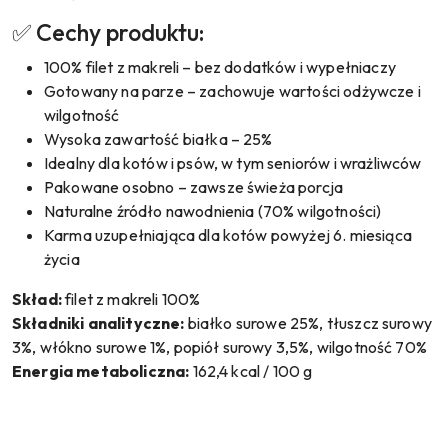
✅ Cechy produktu:
100% filet z makreli – bez dodatków i wypełniaczy
Gotowany na parze – zachowuje wartości odżywcze i
wilgotność
Wysoka zawartość białka – 25%
Idealny dla kotów i psów, w tym seniorów i wrażliwców
Pakowane osobno – zawsze świeża porcja
Naturalne źródło nawodnienia (70% wilgotności)
Karma uzupełniająca dla kotów powyżej 6. miesiąca
życia
Skład:
filet z makreli 100%
Składniki analityczne:
białko surowe 25%, tłuszcz surowy
3%, włókno surowe 1%, popiół surowy 3,5%, wilgotność 70%
Energia metaboliczna:
162,4 kcal / 100 g