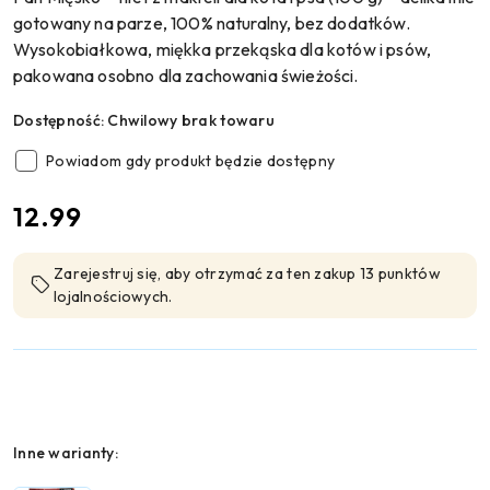
gotowany na parze, 100% naturalny, bez dodatków.
Wysokobiałkowa, miękka przekąska dla kotów i psów,
pakowana osobno dla zachowania świeżości.
Dostępność:
Chwilowy brak towaru
Powiadom gdy produkt będzie dostępny
cena:
12.99
Zarejestruj się, aby otrzymać za ten zakup 13 punktów
lojalnościowych.
Wariant
Inne warianty: