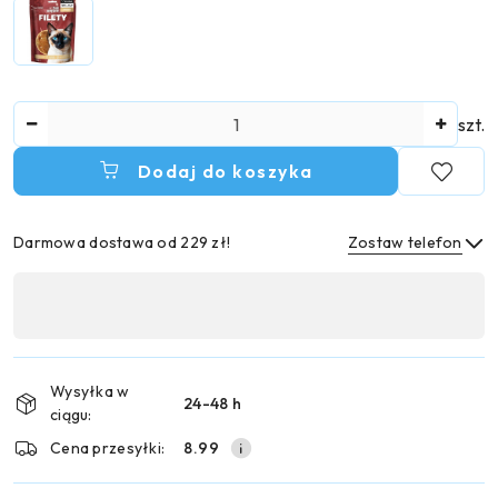
Ilość
szt.
Dodaj do koszyka
Darmowa dostawa od 229 zł!
Zostaw telefon
Dostępność
,
Wyślij
płatność
i
Wysyłka w
24-48 h
dostawa
ciągu:
Cena przesyłki:
8.99