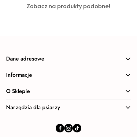
Produkty
Zobacz na produkty podobne!
statusie:
o
statusie:
Dane adresowe
Informacje
O Sklepie
Narzędzia dla psiarzy