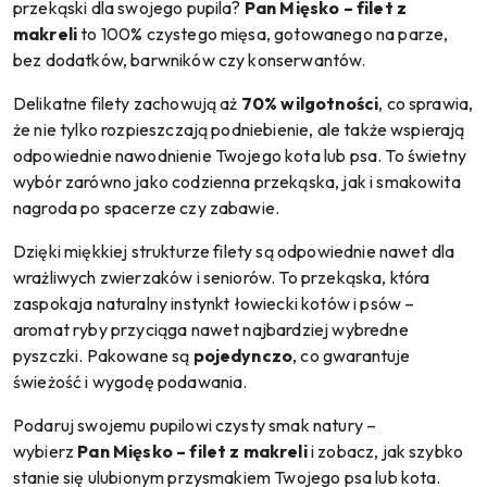
przekąski dla swojego pupila?
Pan Mięsko – filet z
makreli
to 100% czystego mięsa, gotowanego na parze,
bez dodatków, barwników czy konserwantów.
Delikatne filety zachowują aż
70% wilgotności
, co sprawia,
że nie tylko rozpieszczają podniebienie, ale także wspierają
odpowiednie nawodnienie Twojego kota lub psa. To świetny
wybór zarówno jako codzienna przekąska, jak i smakowita
nagroda po spacerze czy zabawie.
Dzięki miękkiej strukturze filety są odpowiednie nawet dla
wrażliwych zwierzaków i seniorów. To przekąska, która
zaspokaja naturalny instynkt łowiecki kotów i psów –
aromat ryby przyciąga nawet najbardziej wybredne
pyszczki. Pakowane są
pojedynczo
, co gwarantuje
świeżość i wygodę podawania.
Podaruj swojemu pupilowi czysty smak natury –
wybierz
Pan Mięsko – filet z makreli
i zobacz, jak szybko
stanie się ulubionym przysmakiem Twojego psa lub kota.