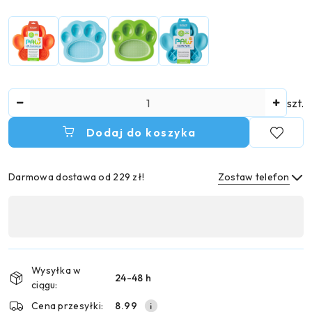
Ilość
szt.
Dodaj do koszyka
Darmowa dostawa od 229 zł!
Zostaw telefon
Dostępność
,
Wyślij
płatność
i
Wysyłka w
24-48 h
dostawa
ciągu:
Cena przesyłki:
8.99