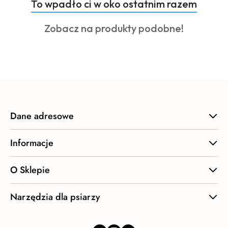
Produkty
To wpadło ci w oko ostatnim razem
Pomiń karuzelę produktów
o
Produkty
Zobacz na produkty podobne!
statusie:
o
statusie:
Dane adresowe
Informacje
O Sklepie
Narzędzia dla psiarzy