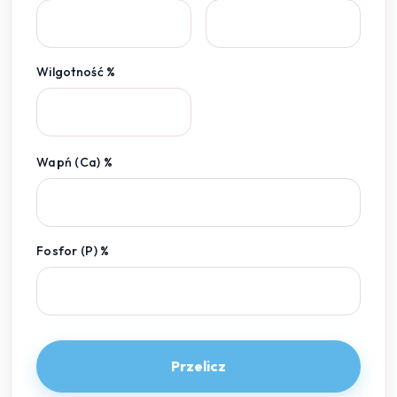
Wilgotność %
Wapń (Ca) %
Fosfor (P) %
Przelicz