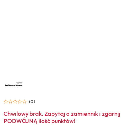
NAZWA
PRODUCENTA:
PET
DREAM
HOUSE
(0)
Chwilowy brak. Zapytaj o zamiennik i zgarnij
PODWÓJNĄ ilość punktów!