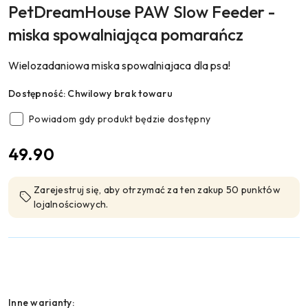
PetDreamHouse PAW Slow Feeder -
miska spowalniająca pomarańcz
Wielozadaniowa miska spowalniajaca dla psa!
Dostępność:
Chwilowy brak towaru
Powiadom gdy produkt będzie dostępny
cena:
49.90
Zarejestruj się, aby otrzymać za ten zakup 50 punktów
lojalnościowych.
Wariant
Inne warianty: