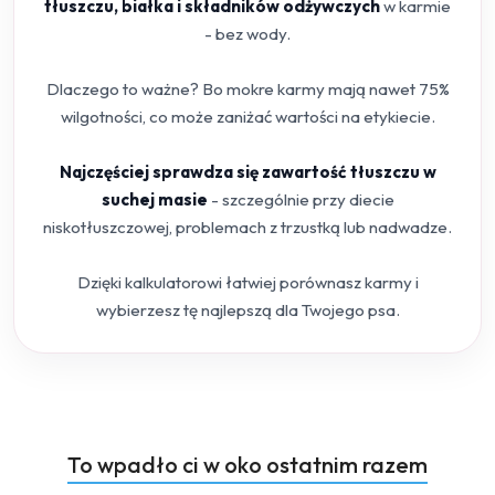
tłuszczu, białka i składników odżywczych
w karmie
- bez wody.
Dlaczego to ważne? Bo mokre karmy mają nawet 75%
wilgotności, co może zaniżać wartości na etykiecie.
Najczęściej sprawdza się zawartość tłuszczu w
suchej masie
- szczególnie przy diecie
niskotłuszczowej, problemach z trzustką lub nadwadze.
Dzięki kalkulatorowi łatwiej porównasz karmy i
wybierzesz tę najlepszą dla Twojego psa.
Produkty
To wpadło ci w oko ostatnim razem
Pomiń karuzelę produktów
o