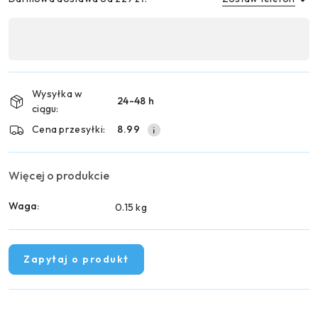
Dostępność
,
Wyślij
płatność
i
Wysyłka w
24-48 h
dostawa
ciągu:
Cena przesyłki:
8.99
Więcej o produkcie
Waga:
0.15 kg
Zapytaj o produkt