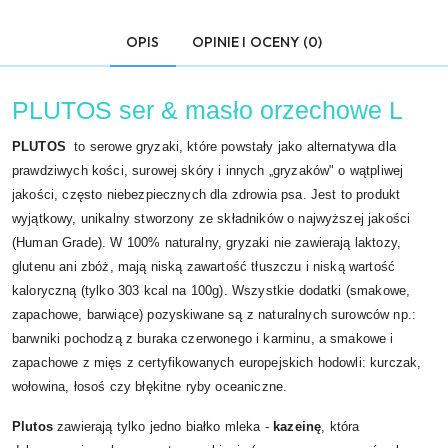
OPIS
OPINIE I OCENY (0)
PLUTOS ser & masło orzechowe L
PLUTOS
to serowe gryzaki, które powstały jako alternatywa dla
prawdziwych kości, surowej skóry i innych „gryzaków" o wątpliwej
jakości, często niebezpiecznych dla zdrowia psa. Jest to produkt
wyjątkowy, unikalny stworzony ze składników o najwyższej jakości
(Human Grade). W 100% naturalny, gryzaki nie zawierają laktozy,
glutenu ani zbóż, mają niską zawartość tłuszczu i niską wartość
kaloryczną (tylko 303 kcal na 100g). Wszystkie dodatki (smakowe,
zapachowe, barwiące) pozyskiwane są z naturalnych surowców np.:
barwniki pochodzą z buraka czerwonego i karminu, a smakowe i
zapachowe z mięs z certyfikowanych europejskich hodowli: kurczak,
wołowina, łosoś czy błękitne ryby oceaniczne.
Plutos
zawierają tylko jedno białko mleka -
kazeinę
, która