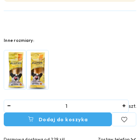
Wariant
Inne rozmiary:
Ilość
szt.
Dodaj do koszyka
Darmowa dostawa od 229 zł!
Zostaw telefon