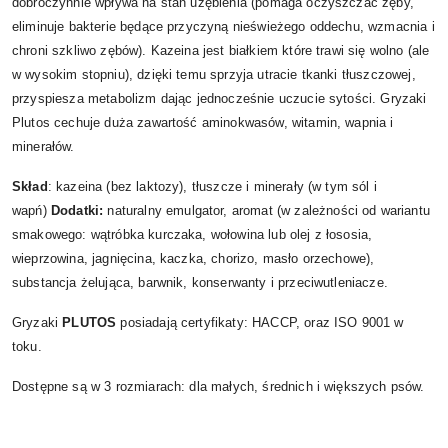
dobroczynnie wpływa na stan uzębienia (pomaga oczyszczać zęby,
eliminuje bakterie będące przyczyną nieświeżego oddechu, wzmacnia i
chroni szkliwo zębów). Kazeina jest białkiem które trawi się wolno (ale
w wysokim stopniu), dzięki temu sprzyja utracie tkanki tłuszczowej,
przyspiesza metabolizm dając jednocześnie uczucie sytości. Gryzaki
Plutos cechuje duża zawartość aminokwasów, witamin, wapnia i
minerałów.
Skład
: kazeina (bez laktozy), tłuszcze i minerały (w tym sól i
wapń)
Dodatki:
naturalny emulgator, aromat (w zależności od wariantu
smakowego: wątróbka kurczaka, wołowina lub olej z łososia,
wieprzowina, jagnięcina, kaczka, chorizo, masło orzechowe),
substancja żelująca, barwnik, konserwanty i przeciwutleniacze.
Gryzaki
PLUTOS
posiadają certyfikaty: HACCP, oraz ISO 9001 w
toku.
Dostępne są w 3 rozmiarach: dla małych, średnich i większych psów.