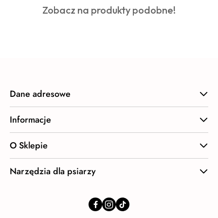
Produkty
Zobacz na produkty podobne!
statusie:
o
statusie:
Dane adresowe
Informacje
O Sklepie
Narzędzia dla psiarzy