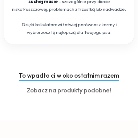
suchej masie
- szczególnie przy diecie
niskotłuszczowej, problemach z trzustką lub nadwadze.
Dzięki kalkulatorowi łatwiej porównasz karmy i
wybierzesz tę najlepszą dla Twojego psa.
Produkty
To wpadło ci w oko ostatnim razem
Pomiń karuzelę produktów
o
Produkty
Zobacz na produkty podobne!
statusie:
o
statusie: