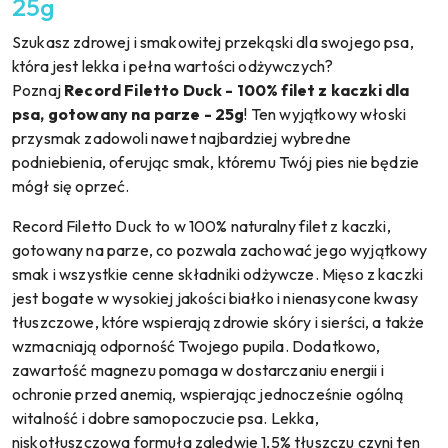
25g
Szukasz zdrowej i smakowitej przekąski dla swojego psa,
która jest lekka i pełna wartości odżywczych?
Poznaj
Record Filetto Duck - 100% filet z kaczki dla
psa, gotowany na parze - 25g
! Ten wyjątkowy włoski
przysmak zadowoli nawet najbardziej wybredne
podniebienia, oferując smak, któremu Twój pies nie będzie
mógł się oprzeć.
Record Filetto Duck to w 100% naturalny filet z kaczki,
gotowany na parze, co pozwala zachować jego wyjątkowy
smak i wszystkie cenne składniki odżywcze. Mięso z kaczki
jest bogate w wysokiej jakości białko i nienasycone kwasy
tłuszczowe, które wspierają zdrowie skóry i sierści, a także
wzmacniają odporność Twojego pupila. Dodatkowo,
zawartość magnezu pomaga w dostarczaniu energii i
ochronie przed anemią, wspierając jednocześnie ogólną
witalność i dobre samopoczucie psa. Lekka,
niskotłuszczowa formuła zaledwie 1,5% tłuszczu czyni ten