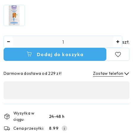
Ilość
szt.
Dodaj do koszyka
Darmowa dostawa od 229 zł!
Zostaw telefon
Dostępność
,
Wyślij
płatność
i
Wysyłka w
24-48 h
dostawa
ciągu:
Cena przesyłki:
8.99