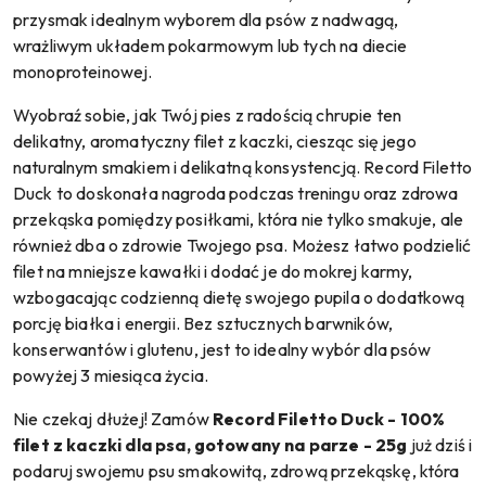
przysmak idealnym wyborem dla psów z nadwagą,
wrażliwym układem pokarmowym lub tych na diecie
monoproteinowej.
Wyobraź sobie, jak Twój pies z radością chrupie ten
delikatny, aromatyczny filet z kaczki, ciesząc się jego
naturalnym smakiem i delikatną konsystencją. Record Filetto
Duck to doskonała nagroda podczas treningu oraz zdrowa
przekąska pomiędzy posiłkami, która nie tylko smakuje, ale
również dba o zdrowie Twojego psa. Możesz łatwo podzielić
filet na mniejsze kawałki i dodać je do mokrej karmy,
wzbogacając codzienną dietę swojego pupila o dodatkową
porcję białka i energii. Bez sztucznych barwników,
konserwantów i glutenu, jest to idealny wybór dla psów
powyżej 3 miesiąca życia.
Nie czekaj dłużej! Zamów
Record Filetto Duck - 100%
filet z kaczki dla psa, gotowany na parze - 25g
już dziś i
podaruj swojemu psu smakowitą, zdrową przekąskę, która