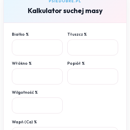
PSIEDOBRE.PL
Kalkulator suchej masy
Białko %
Tłuszcz %
Włókno %
Popiół %
Wilgotność %
Wapń (Ca) %