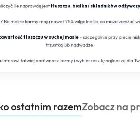
iczyć, ile naprawdę jest
tłuszczu, białka i składników odżywcz
 Bo mokre karmy mają nawet 75% wilgotności, co może zaniżać war
 zawartość tłuszczu w suchej masie
- szczególnie przy diecie ni
trzustką lub nadwadze.
kulatorowi łatwiej porównasz karmy i wybierzesz tę najlepszą dla T
Produkty
oko ostatnim razem
Zobacz na p
o
statusie: