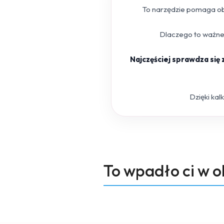
To narzędzie pomaga obl
Dlaczego to ważne?
Najczęściej sprawdza się
Dzięki kal
Produkty
To wpadło ci w 
Pomiń karuzelę produktów
o
statusie: