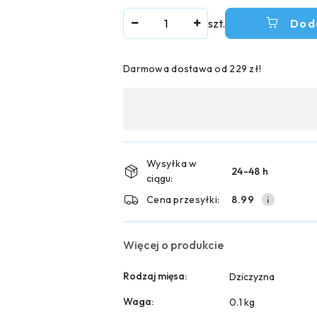
Ilość
szt.
Dod
Darmowa dostawa od 229 zł!
Dostępność
,
płatność
i
Wysyłka w
24-48 h
ciągu:
dostawa
Cena przesyłki:
8.99
Więcej o produkcie
Rodzaj mięsa:
Dziczyzna
Waga:
0.1 kg