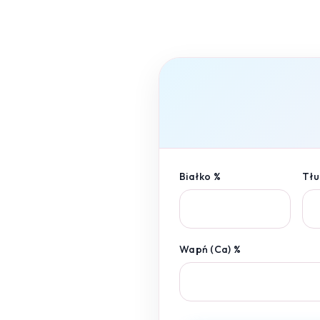
Białko %
Tłu
Wapń (Ca) %