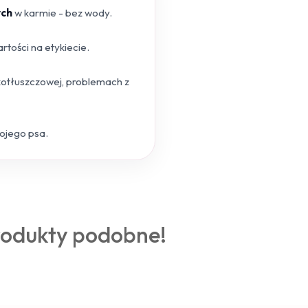
ych
w karmie - bez wody.
tości na etykiecie.
skotłuszczowej, problemach z
wojego psa.
rodukty podobne!