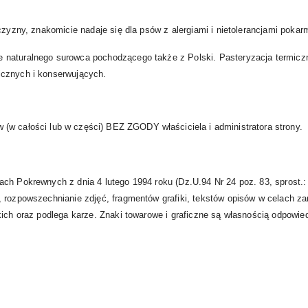
iczyzny, znakomicie nadaje się dla psów z alergiami i nietolerancjami poka
 naturalnego surowca pochodzącego także z Polski. Pasteryzacja termicz
icznych i konserwujących.
(w całości lub w części) BEZ ZGODY właściciela i administratora strony.
ach Pokrewnych z dnia 4 lutego 1994 roku (Dz.U.94 Nr 24 poz. 83, sprost.
 rozpowszechnianie zdjęć, fragmentów grafiki, tekstów opisów w celach za
ich oraz podlega karze. Znaki towarowe i graficzne są własnością odpowiedni