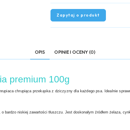
Zapytaj o produkt
OPIS
OPINIE I OCENY (0)
nia premium 100g
hrupiaca chrupiąca przekąska z dziczyzny dla każdego psa. Idealnie spraw
, o bardzo niskiej zawartości tłuszczu. Jest doskonałym źródłem żelaza, cyn