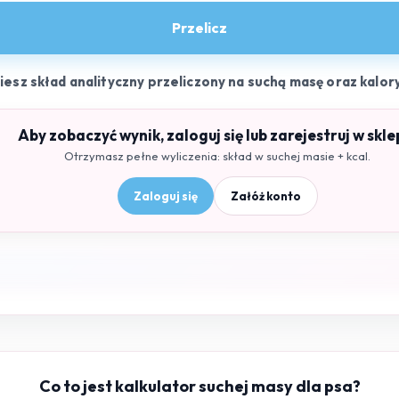
Przelicz
ziesz skład analityczny przeliczony na suchą masę oraz kalor
Aby zobaczyć wynik, zaloguj się lub zarejestruj w skle
Otrzymasz pełne wyliczenia: skład w suchej masie + kcal.
Zaloguj się
Załóż konto
Co to jest kalkulator suchej masy dla psa?