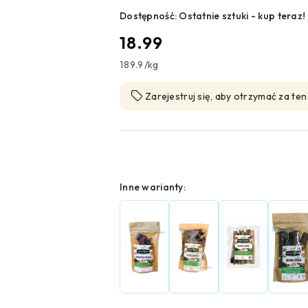
Dostępność:
Ostatnie sztuki - kup teraz!
cena:
18.99
189.9
/
kg
Zarejestruj się, aby otrzymać za te
Wariant
Inne warianty: