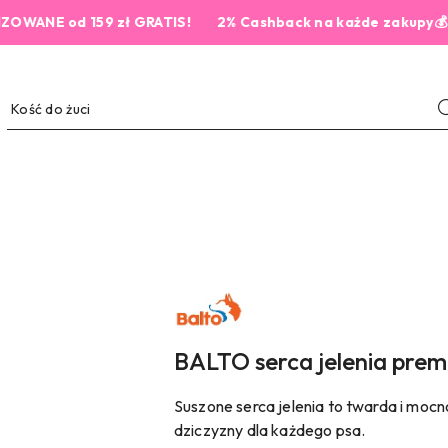
 od 159 zł GRATIS!
2% Cashback na każde zakupy💰
NAZWA
PRODUCENTA:
BALTO
BALTO serca jelenia pre
Suszone serca jelenia to twarda i moc
dziczyzny dla każdego psa.