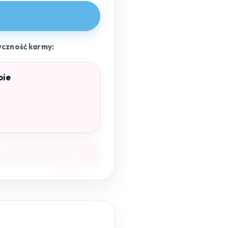
yczność karmy:
pie