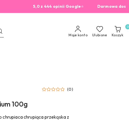
5,0 z 444 opinii Google
⭐
Darmowa dostawa od
0
Moje konto
Ulubione
Koszyk
(0)
mium 100g
no chrupiaca chrupiąca przekąska z