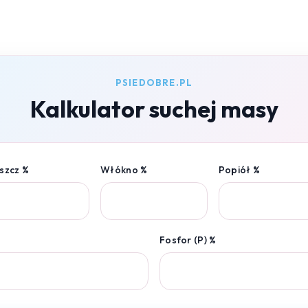
PSIEDOBRE.PL
Kalkulator suchej masy
szcz %
Włókno %
Popiół %
Fosfor (P) %