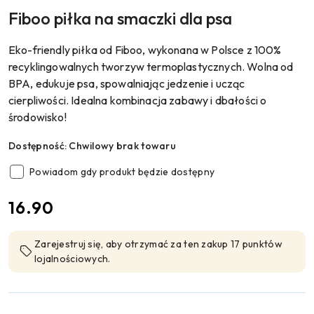
Fiboo piłka na smaczki dla psa
Eko-friendly piłka od Fiboo, wykonana w Polsce z 100%
recyklingowalnych tworzyw termoplastycznych. Wolna od
BPA, edukuje psa, spowalniając jedzenie i ucząc
cierpliwości. Idealna kombinacja zabawy i dbałości o
środowisko!
Dostępność:
Chwilowy brak towaru
Powiadom gdy produkt będzie dostępny
cena:
16.90
Zarejestruj się, aby otrzymać za ten zakup 17 punktów
lojalnościowych.