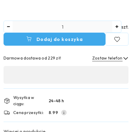
Ilość
szt.
Dodaj do koszyka
Darmowa dostawa od 229 zł!
Zostaw telefon
Dostępność
,
Wyślij
płatność
i
Wysyłka w
24-48 h
dostawa
ciągu:
Cena przesyłki:
8.99
Więcej o produkcie