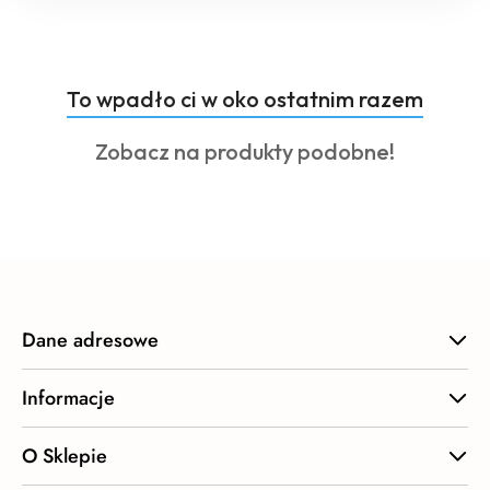
Produkty
To wpadło ci w oko ostatnim razem
Pomiń karuzelę produktów
o
Produkty
Zobacz na produkty podobne!
statusie:
o
statusie:
Dane adresowe
Informacje
O Sklepie