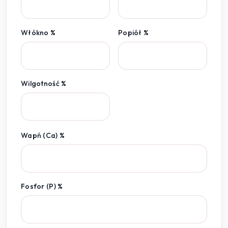
Włókno %
Popiół %
Wilgotność %
Wapń (Ca) %
Fosfor (P) %