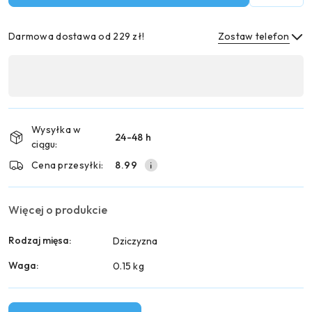
Darmowa dostawa od 229 zł!
Zostaw telefon
Dostępność
,
Wyślij
płatność
i
Wysyłka w
24-48 h
dostawa
ciągu:
Cena przesyłki:
8.99
Więcej o produkcie
Rodzaj mięsa:
Dziczyzna
Waga:
0.15 kg