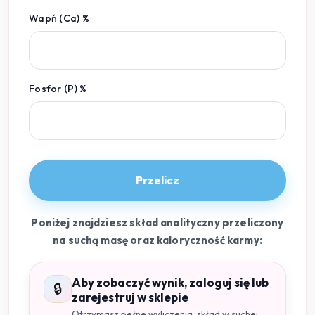
Wapń (Ca) %
Fosfor (P) %
Przelicz
Poniżej znajdziesz skład analityczny przeliczony
na suchą masę oraz kaloryczność karmy:
Aby zobaczyć wynik, zaloguj się lub
🔒
zarejestruj w sklepie
Otrzymasz pełne wyliczenia: skład w suchej