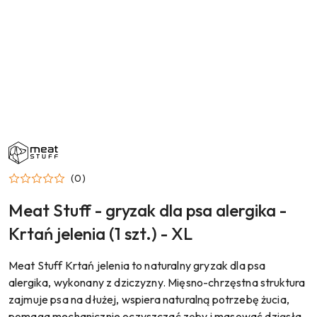
NAZWA
PRODUCENTA:
MEAT
STUFF
(0)
Meat Stuff - gryzak dla psa alergika -
Krtań jelenia (1 szt.) - XL
Meat Stuff Krtań jelenia to naturalny gryzak dla psa
alergika, wykonany z dziczyzny. Mięsno-chrzęstna struktura
zajmuje psa na dłużej, wspiera naturalną potrzebę żucia,
pomaga mechanicznie oczyszczać zęby i masować dziąsła.