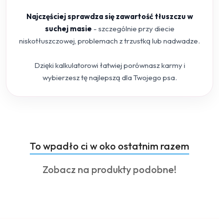
Najczęściej sprawdza się zawartość tłuszczu w
suchej masie
- szczególnie przy diecie
niskotłuszczowej, problemach z trzustką lub nadwadze.
Dzięki kalkulatorowi łatwiej porównasz karmy i
wybierzesz tę najlepszą dla Twojego psa.
Produkty
To wpadło ci w oko ostatnim razem
Pomiń karuzelę produktów
o
Produkty
Zobacz na produkty podobne!
statusie:
o
statusie: