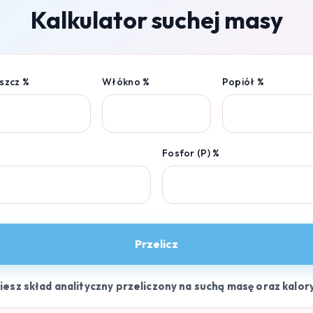
Kalkulator suchej masy
szcz %
Włókno %
Popiół %
Fosfor (P) %
Przelicz
ziesz skład analityczny przeliczony na suchą masę oraz kalor