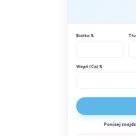
Białko %
Tłu
Wapń (Ca) %
Poniżej znajd