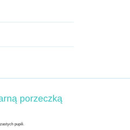
zarną porzeczką
astych pupili.