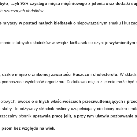
 było
, czyli
95% czystego mięsa mięśniowego z jelenia oraz dodatki su
ych sztucznych dodatków.
e rarytasy
w postaci małych kiełbasek
o niepowtarzalnym smaku i kusząc
ymanie istotnych składników wewnątrz kiełbasek co czyni je
wyśmienitym 
.
o,
dzikie mięso o znikomej zawartości tłuszczu i cholesterolu
. W składz
o
podnoszące wydolność organizmu. Dodatkowo mięso z jelenia może być do
nolowych,
owoce o silnych właściwościach przeciwutleniających i prz
i skóry. To odżywczy składnik roślinny uzupełniający niedobory makro i 
uszczalny błonnik
uprawnia pracę jelit, a przy tym ułatwia pozbywanie 
 psom bez względu na wiek.