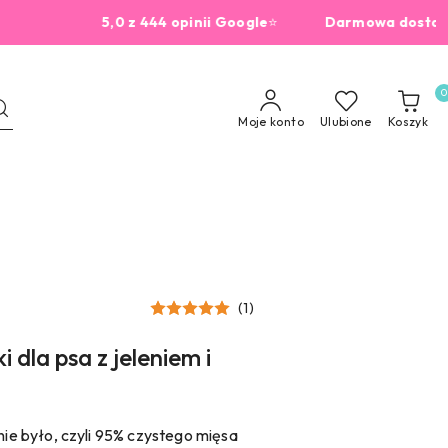
5,0 z 444 opinii Google
⭐
Darmowa dostawa od 2
0
Moje konto
Ulubione
Koszyk
(1)
 dla psa z jeleniem i
nie było, czyli 95% czystego mięsa