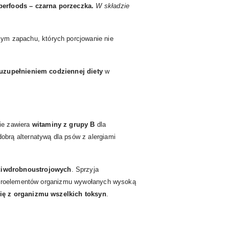
perfoods – czarna porzeczka.
W składzie
ym zapachu, których porcjowanie nie
uzupełnieniem codziennej diety
w
ie zawiera
witaminy z grupy B
dla
brą alternatywą dla psów z alergiami
eciwdrobnoustrojowych
. Sprzyja
mikroelementów organizmu wywołanych wysoką
się z organizmu wszelkich toksyn
.