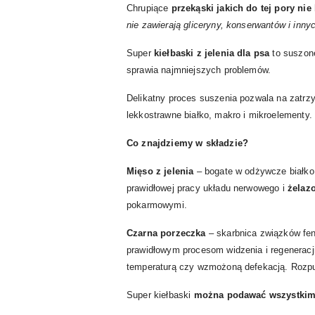
Chrupiące
przekąski jakich do tej pory nie
nie zawierają gliceryny, konserwantów i inn
Super
kiełbaski z jelenia dla psa
to suszon
sprawia najmniejszych problemów.
Delikatny proces suszenia pozwala na zatrz
lekkostrawne białko, makro i mikroelementy
Co znajdziemy w składzie?
Mięso z jelenia
– bogate w odżywcze białk
prawidłowej pracy układu nerwowego i
żelaz
pokarmowymi.
Czarna porzeczka
– skarbnica związków fe
prawidłowym procesom widzenia i regeneracj
temperaturą czy wzmożoną defekacją. Rozp
Super kiełbaski
można podawać wszystkim