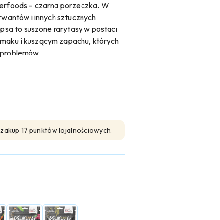
perfoods – czarna porzeczka. W
erwantów i innych sztucznych
 psa to suszone rarytasy w postaci
maku i kuszącym zapachu, których
h problemów.
n zakup 17 punktów lojalnościowych.