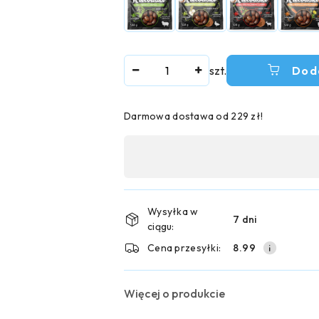
Ilość
szt.
Dod
Darmowa dostawa od 229 zł!
Dostępność
,
płatność
i
Wysyłka w
7 dni
ciągu:
dostawa
Cena przesyłki:
8.99
Więcej o produkcie