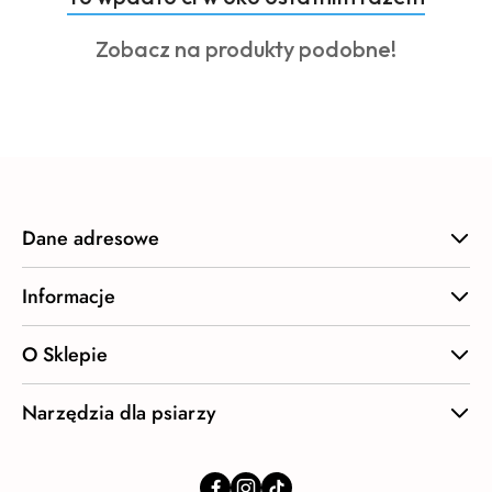
Pomiń karuzelę produktów
o
Produkty
Zobacz na produkty podobne!
statusie:
o
statusie:
Dane adresowe
Informacje
O Sklepie
Narzędzia dla psiarzy