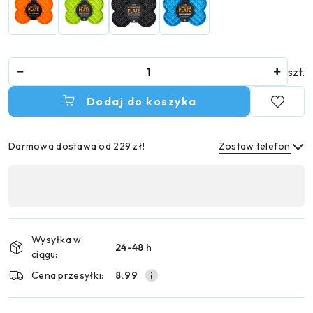
Ilość
szt.
Dodaj do koszyka
Darmowa dostawa od 229 zł!
Zostaw telefon
Dostępność
,
Wyślij
płatność
i
Wysyłka w
24-48 h
dostawa
ciągu:
Cena przesyłki:
8.99