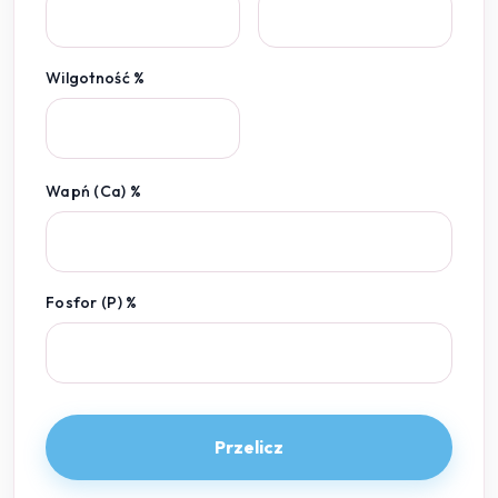
Wilgotność %
Wapń (Ca) %
Fosfor (P) %
Przelicz