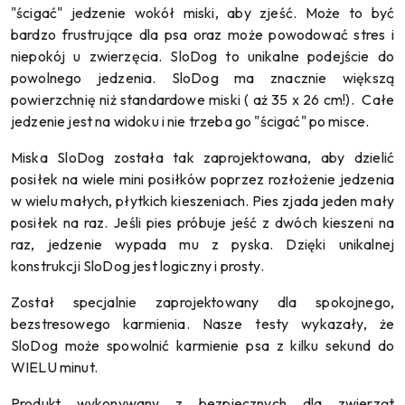
"ścigać" jedzenie wokół miski, aby zjeść. Może to być
bardzo frustrujące dla psa oraz może powodować stres i
niepokój u zwierzęcia.
SloDog to unikalne podejście do
powolnego jedzenia. SloDog ma znacznie większą
powierzchnię niż standardowe miski ( aż 35 x 26 cm!). Całe
jedzenie jest na widoku i nie trzeba go "ścigać" po misce.
Miska SloDog została tak zaprojektowana, aby dzielić
posiłek na wiele mini posiłków poprzez rozłożenie jedzenia
w wielu małych, płytkich kieszeniach. Pies zjada jeden mały
posiłek na raz. Jeśli pies próbuje jeść z dwóch kieszeni na
raz, jedzenie wypada mu z pyska.
Dzięki unikalnej
konstrukcji SloDog jest logiczny i prosty.
Został specjalnie zaprojektowany dla spokojnego,
bezstresowego karmienia.
Nasze testy wykazały, że
SloDog może spowolnić karmienie psa z kilku sekund do
WIELU minut.
Produkt wykonywany z bezpiecznych dla zwierząt