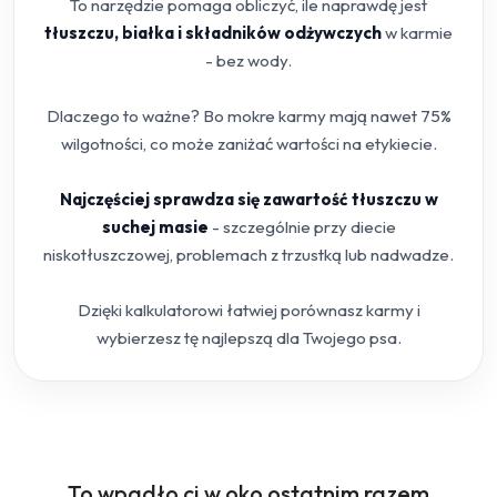
To narzędzie pomaga obliczyć, ile naprawdę jest
tłuszczu, białka i składników odżywczych
w karmie
- bez wody.
Dlaczego to ważne? Bo mokre karmy mają nawet 75%
wilgotności, co może zaniżać wartości na etykiecie.
Najczęściej sprawdza się zawartość tłuszczu w
suchej masie
- szczególnie przy diecie
niskotłuszczowej, problemach z trzustką lub nadwadze.
Dzięki kalkulatorowi łatwiej porównasz karmy i
wybierzesz tę najlepszą dla Twojego psa.
Produkty
To wpadło ci w oko ostatnim razem